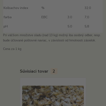
Kolbachov index
%
32.0
farba
EBC
3.0
7,0
pH
5.0
5,8
Pri väčšom množstve sladu (nad 13 kg) možný iba osobný odber, resp.
bude účtované poštovné naviac, v závislosti od hmotnosti zásielok.
Cena za 1 kg
Súvisiaci tovar
2