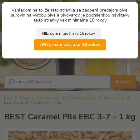
0
ks
Vzhľadom na to, že táto stránka sa zaoberá predajom piva,
za
0,00 €
surovín na výrobu piva a pivovarov, je podmienkou návštevy
tejto stránky vek minimálne 18 rokov
NIE, som mladší ako 18 rokov
Menu
ÁNO, mám viac ako 18 rokov
Hľadať
Úvod
Suroviny na výrobu piva
Základné suroviny
Slad na pivo
BEST Caramel Pils EBC 3-7 - 1 kg
BEST Caramel Pils EBC 3-7 - 1 kg