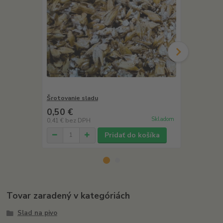
Šrotovanie sladu
Šrotovanie s
eur
0,50 €
Skladom
0,41 €
bez DPH
Pridať do košíka
Tovar zaradený v kategóriách
Slad na pivo