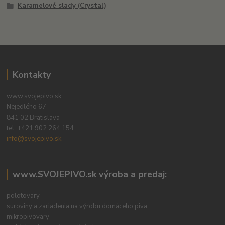
Karamelové slady (Crystal)
Kontakty
www.svojepivo.sk
Nejedlého 67
841 02 Bratislava
tel:
+421 902 264 154
info@svojepivo.sk
www.SVOJEPIVO.sk výroba a predaj:
polotovary
suroviny a zariadenia na výrobu domáceho piva
mikropivovary