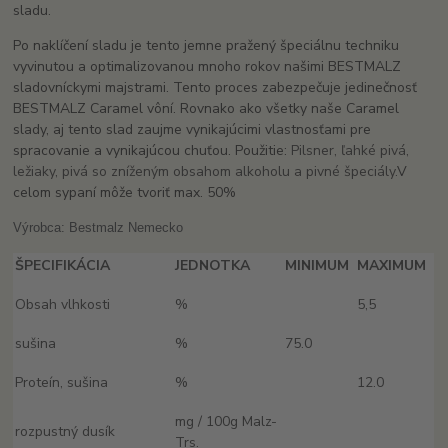
sladu.
Po naklíčení sladu je tento jemne pražený špeciálnu techniku ​​
vyvinutou a optimalizovanou mnoho rokov našimi BESTMALZ
sladovníckymi majstrami. Tento proces zabezpečuje jedinečnosť
BESTMALZ Caramel vôní. Rovnako ako všetky naše Caramel
slady, aj tento slad zaujme vynikajúcimi vlastnosťami pre
spracovanie a vynikajúcou chuťou. Použitie:
Pilsner, ľahké pivá,
ležiaky, pivá so zníženým obsahom alkoholu a pivné špeciály.
V
celom sypaní môže tvoriť max. 50%
Výrobca: Bestmalz Nemecko
ŠPECIFIKÁCIA
JEDNOTKA
MINIMUM
MAXIMUM
Obsah vlhkosti
%
5,5
sušina
%
75.0
Proteín, sušina
%
12.0
mg / 100g Malz-
rozpustný dusík
Trs.