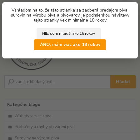
0
ks
Vzhľadom na to, že táto stránka sa zaoberá predajom piva,
za
0,00 €
surovín na výrobu piva a pivovarov, je podmienkou návštevy
tejto stránky vek minimálne 18 rokov
NIE, som mladší ako 18 rokov
Menu
ÁNO, mám viac ako 18 rokov
Hľadať
Kategórie blogu
Základy varenia piva
Problémy a chyby pri varení piva
Suroviny na výrobu piva