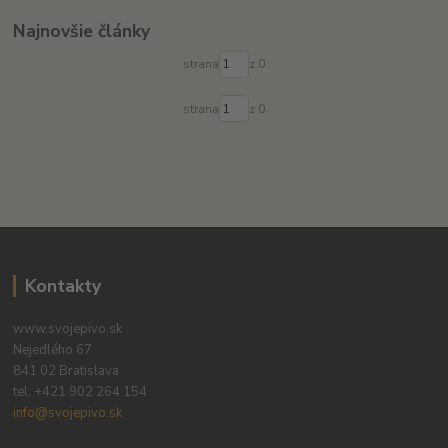
Najnovšie články
strana
z 0
strana
z 0
Kontakty
www.svojepivo.sk
Nejedlého 67
841 02 Bratislava
tel:
+421 902 264 154
info@svojepivo.sk