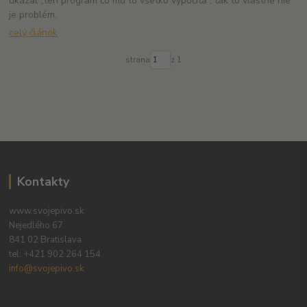
ukázal „ten program čo mu to všetko vypočíta“, tak to vlastne nie
je problém.
celý článok
strana
z 1
Kontakty
www.svojepivo.sk
Nejedlého 67
841 02 Bratislava
tel:
+421 902 264 154
info@svojepivo.sk