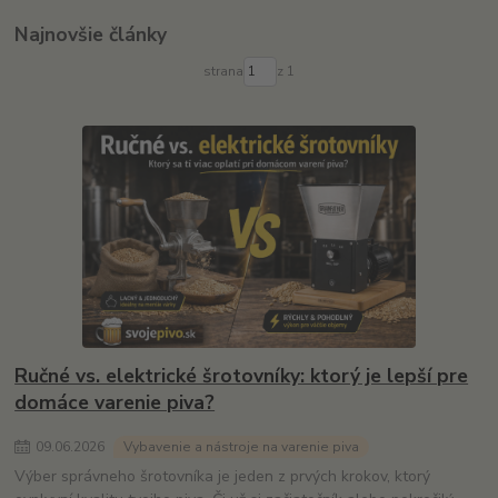
Najnovšie články
strana
z 1
Ručné vs. elektrické šrotovníky: ktorý je lepší pre
domáce varenie piva?
09
.
06
.
2026
Vybavenie a nástroje na varenie piva
Výber správneho šrotovníka je jeden z prvých krokov, ktorý