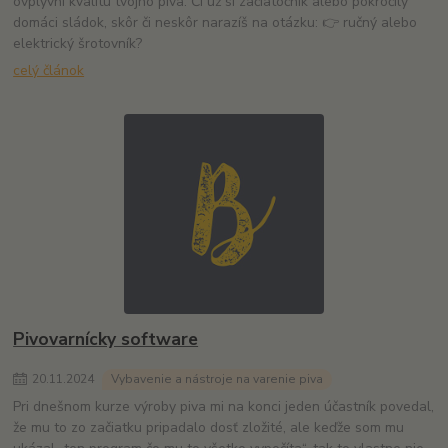
ovplyvní kvalitu tvojho piva. Či už si začiatočník alebo pokročilý
domáci sládok, skôr či neskôr narazíš na otázku: 👉 ručný alebo
elektrický šrotovník?
celý článok
Pivovarnícky software
20
.
11
.
2024
Vybavenie a nástroje na varenie piva
Pri dnešnom kurze výroby piva mi na konci jeden účastník povedal,
že mu to zo začiatku pripadalo dosť zložité, ale keďže som mu