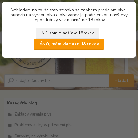
0
ks
Vzhľadom na to, že táto stránka sa zaoberá predajom piva,
za
0,00 €
surovín na výrobu piva a pivovarov, je podmienkou návštevy
tejto stránky vek minimálne 18 rokov
NIE, som mladší ako 18 rokov
Menu
ÁNO, mám viac ako 18 rokov
Hľadať
Kategórie blogu
Základy varenia piva
Problémy a chyby pri varení piva
Suroviny na výrobu piva