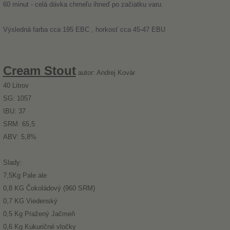
60 minut - celá dávka chmeľu ihneď po začiatku varu.
Výsledná farba cca 195 EBC , horkosť cca 45-47 EBU
Cream Stout
autor: Andrej Kovár
40 Litrov
SG: 1057
IBU: 37
SRM: 65,5
ABV: 5,8%
Slady:
7,5Kg Pale ale
0,8 KG Čokoládový (960 SRM)
0,7 KG Viedenský
0,5 Kg Pražený Jačmeň
0,6 Kg Kukuričné vločky