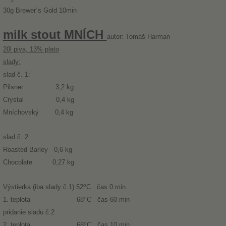
30g Brewer´s Gold 10min
milk stout MNÍCH
autor: Tomáš Harman
20l piva, 13% plato
slady:
slad č. 1:
Pilsner 3,2 kg
Crystal 0,4 kg
Mníchovský 0,4 kg
slad č. 2:
Roasted Barley 0,6 kg
Chocolate 0,27 kg
o
Výstierka (iba slady č.1) 52
C čas 0 min
o
1. teplota 68
C čas 60 min
pridanie sladu č.2
o
2. teplota 68
C čas 10 min