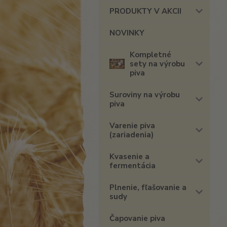
PRODUKTY V AKCII
NOVINKY
Kompletné
sety na výrobu
piva
Suroviny na výrobu
piva
Varenie piva
(zariadenia)
Kvasenie a
fermentácia
Plnenie, fľašovanie a
sudy
Čapovanie piva