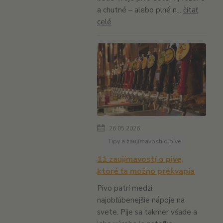
a chutné – alebo plné n...
čítať
celé
26.05.2026
Tipy a zaujímavosti o pive
11 zaujímavostí o pive,
ktoré ťa možno prekvapia
Pivo patrí medzi
najobľúbenejšie nápoje na
svete. Pije sa takmer všade a