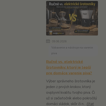
09.06.2026
Vybavenie a nástroje na varenie
piva
Ručné vs. elektrické
šrotovníky: ktorý je lepší
pre domáce varenie piva?
Výber správneho šrotovníka je
jeden z prvých krokov, ktorý
ovplyvní kvalitu tvojho piva. Či
už si začiatočník alebo pokročilý
domáci sládok, skôr či n...
čítať