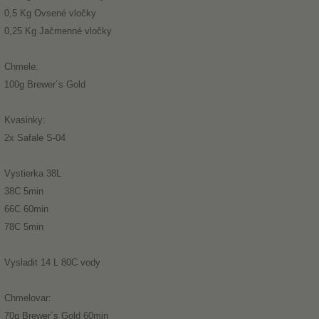
0,5 Kg Ovsené vločky
0,25 Kg Jačmenné vločky
Chmele:
100g Brewer´s Gold
Kvasinky:
2x Safale S-04
Vystierka 38L
38C 5min
66C 60min
78C 5min
Vysladit 14 L 80C vody
Chmelovar:
70g Brewer´s Gold 60min