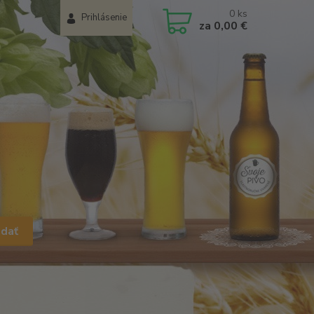
0
ks
Prihlásenie
za
0,00 €
adať