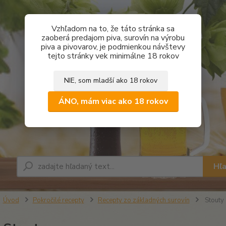
Vzhľadom na to, že táto stránka sa
zaoberá predajom piva, surovín na výrobu
piva a pivovarov, je podmienkou návštevy
tejto stránky vek minimálne 18 rokov
NIE, som mladší ako 18 rokov
ÁNO, mám viac ako 18 rokov
Hľ
Úvod
Pokročilé recepty
Recepty zo základných surovín
Stouty