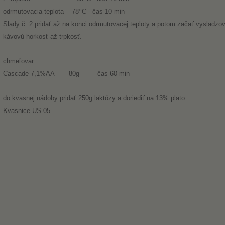
o
odrmutovacia teplota 78
C čas 10 min
Slady č. 2 pridať až na konci odrmutovacej teploty a potom začať vysladzova
kávovú horkosť až trpkosť.
chmeľovar:
Cascade 7,1%AA 80g čas 60 min
do kvasnej nádoby pridať 250g laktózy a doriediť na 13% plato
Kvasnice US-05