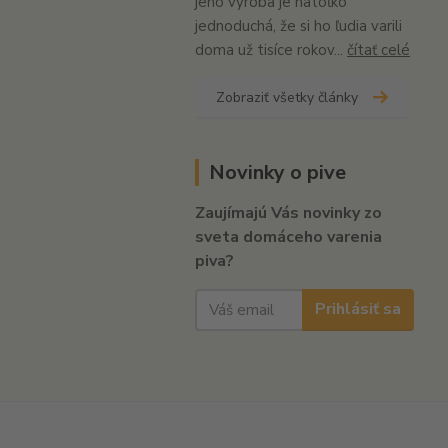
jeho výroba je natoľko
jednoduchá, že si ho ľudia varili
doma už tisíce rokov...
čítať celé
Zobraziť všetky články
Novinky o pive
Zaujímajú Vás novinky zo
sveta domáceho varenia
piva?
Prihlásiť sa