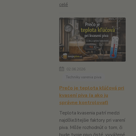
celé
02.06.2026
Techniky varenia piva
Prečo je teplota kľúčová pri
kvasení piva (a ako ju
správne kontrolovať)
Teplota kvasenia patrí medzi
najdôležitejšie faktory pri varení
piva. Môže rozhodnúť o tom, či
bude tvoje pivo čisté, vyvážené