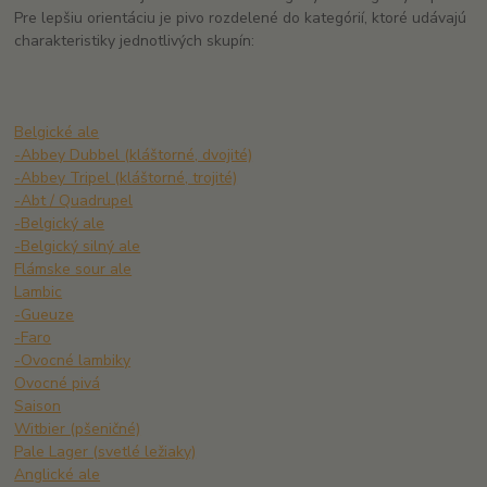
Pre lepšiu orientáciu je pivo rozdelené do kategórií, ktoré udávajú
charakteristiky jednotlivých skupín:
Belgické ale
-Abbey Dubbel (kláštorné, dvojité)
-Abbey Tripel (kláštorné, trojité)
-Abt / Quadrupel
-Belgický ale
-Belgický silný ale
Flámske sour ale
Lambic
-Gueuze
-Faro
-Ovocné lambiky
Ovocné pivá
Saison
Witbier (pšeničné)
Pale Lager (svetlé ležiaky)
Anglické ale