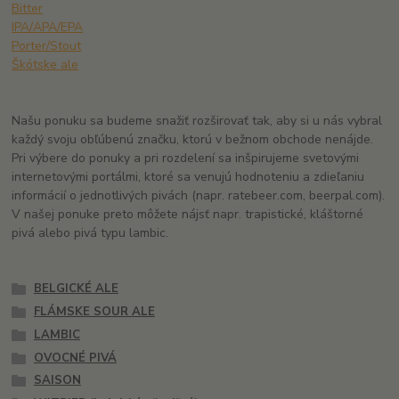
Bitter
IPA/APA/EPA
Porter/Stout
Škótske ale
Našu ponuku sa budeme snažiť rozširovať tak, aby si u nás vybral
každý svoju obľúbenú značku, ktorú v bežnom obchode nenájde.
Pri výbere do ponuky a pri rozdelení sa inšpirujeme svetovými
internetovými portálmi, ktoré sa venujú hodnoteniu a zdieľaniu
informácií o jednotlivých pivách (napr. ratebeer.com, beerpal.com).
V našej ponuke preto môžete nájsť napr. trapistické, kláštorné
pivá alebo pivá typu lambic.
BELGICKÉ ALE
FLÁMSKE SOUR ALE
LAMBIC
OVOCNÉ PIVÁ
SAISON