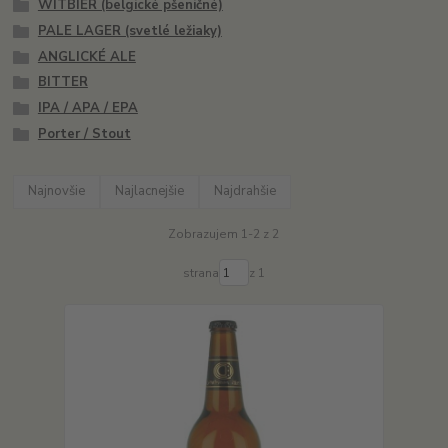
WITBIER (belgické pšeničné)
PALE LAGER (svetlé ležiaky)
ANGLICKÉ ALE
BITTER
IPA / APA / EPA
Porter / Stout
Najnovšie
Najlacnejšie
Najdrahšie
Zobrazujem 1-2 z 2
strana
z 1