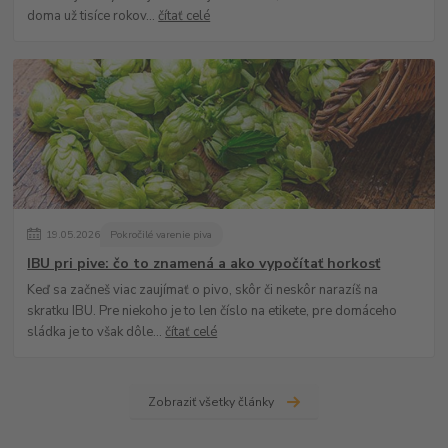
doma už tisíce rokov...
čítať celé
19
.
05
.
2026
Pokročilé varenie piva
IBU pri pive: čo to znamená a ako vypočítať horkosť
Keď sa začneš viac zaujímať o pivo, skôr či neskôr narazíš na
skratku IBU. Pre niekoho je to len číslo na etikete, pre domáceho
sládka je to však dôle...
čítať celé
Zobraziť všetky články