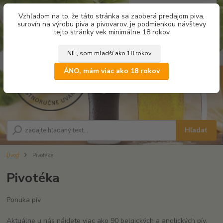
0
ks
Vzhľadom na to, že táto stránka sa zaoberá predajom piva,
za
0,00 €
surovín na výrobu piva a pivovarov, je podmienkou návštevy
tejto stránky vek minimálne 18 rokov
NIE, som mladší ako 18 rokov
Menu
ÁNO, mám viac ako 18 rokov
Hľadať
Úvod
Pivotéka
Pivotéka
Ponuka pív
Aktuálne u nás nájdete viac ako 90 belgických a anglických pív.