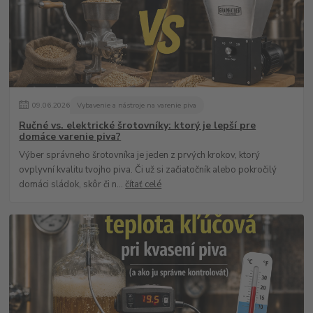
09
.
06
.
2026
Vybavenie a nástroje na varenie piva
Ručné vs. elektrické šrotovníky: ktorý je lepší pre
domáce varenie piva?
Výber správneho šrotovníka je jeden z prvých krokov, ktorý
ovplyvní kvalitu tvojho piva. Či už si začiatočník alebo pokročilý
domáci sládok, skôr či n...
čítať celé