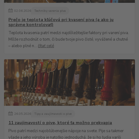
02
.
06
.
2026
Techniky varenia piva
Prečo je teplota kľúčová pri kvasení piva (a ako ju
správne kontrolovať)
Teplota kvasenia patrí medzi najdôležitejšie faktory pri varení piva.
Môže rozhodnúť o tom, či bude tvoje pivo čisté, vyvážené a chutné
– alebo plné n...
čítať celé
26
.
05
.
2026
Tipy a zaujímavosti o pive
11 zaujímavostí o pive, ktoré ťa možno prekvapia
Pivo patrí medzi najobľúbenejšie nápoje na svete. Pije sa takmer
všade a jeho výroba je natoľko jednoduchá, že si ho ľudia varili