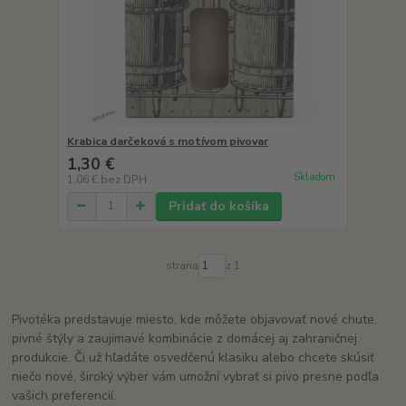
Krabica darčeková s motívom pivovar
1,30 €
Skladom
1,06 €
bez DPH
Pridať do košíka
strana
z 1
Pivotéka predstavuje miesto, kde môžete objavovať nové chute,
pivné štýly a zaujímavé kombinácie z domácej aj zahraničnej
produkcie. Či už hľadáte osvedčenú klasiku alebo chcete skúsiť
niečo nové, široký výber vám umožní vybrať si pivo presne podľa
vašich preferencií.