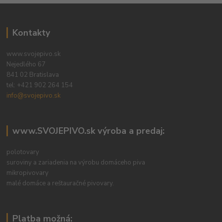
Kontakty
www.svojepivo.sk
Nejedlého 67
841 02 Bratislava
tel:
+421 902 264 154
info@svojepivo.sk
www.SVOJEPIVO.sk výroba a predaj:
polotovary
suroviny a zariadenia na výrobu domáceho piva
mikropivovary
malé domáce a reštauračné pivovary.
Platba možná: