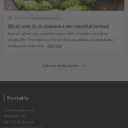
19
.
05
.
2026
Pokročilé varenie piva
IBU pri pive: čo to znamená a ako vypočítať horkosť
Keď sa začneš viac zaujímať o pivo, skôr či neskôr narazíš na
skratku IBU. Pre niekoho je to len číslo na etikete, pre domáceho
sládka je to však dôle...
čítať celé
Zobraziť všetky články
Kontakty
www.svojepivo.sk
Nejedlého 67
841 02 Bratislava