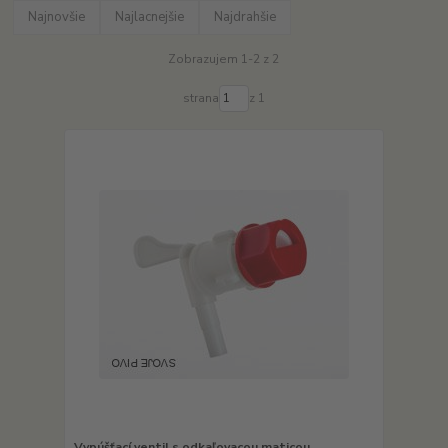
Najnovšie
Najlacnejšie
Najdrahšie
Zobrazujem 1-2 z 2
strana
z 1
Vypúšťací ventil s odkaľovacou maticou