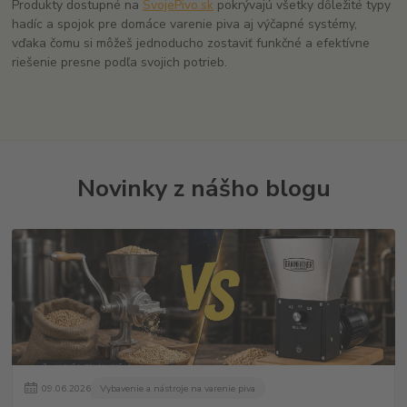
Produkty dostupné na
SvojePivo.sk
pokrývajú všetky dôležité typy
hadíc a spojok pre domáce varenie piva aj výčapné systémy,
vďaka čomu si môžeš jednoducho zostaviť funkčné a efektívne
riešenie presne podľa svojich potrieb.
Novinky z nášho blogu
09
.
06
.
2026
Vybavenie a nástroje na varenie piva