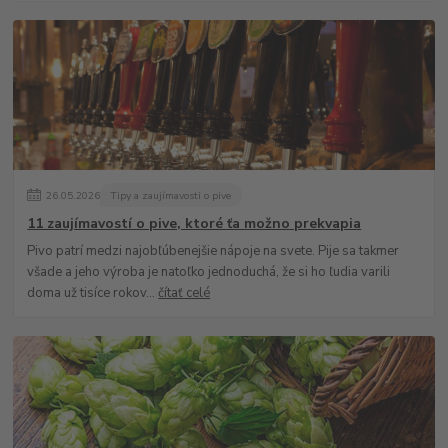
26
.
05
.
2026
Tipy a zaujímavosti o pive
11 zaujímavostí o pive, ktoré ťa možno prekvapia
Pivo patrí medzi najobľúbenejšie nápoje na svete. Pije sa takmer
všade a jeho výroba je natoľko jednoduchá, že si ho ľudia varili
doma už tisíce rokov...
čítať celé