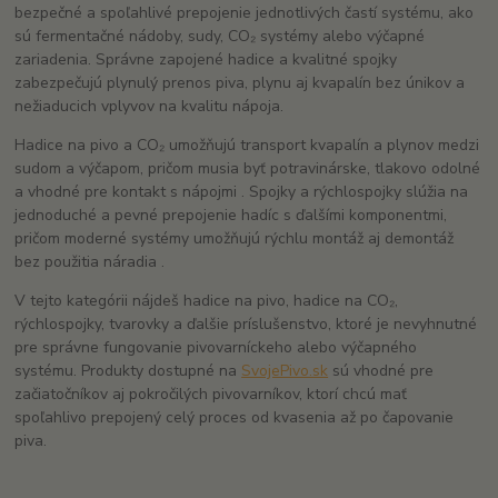
bezpečné a spoľahlivé prepojenie jednotlivých častí systému, ako
sú fermentačné nádoby, sudy, CO₂ systémy alebo výčapné
zariadenia. Správne zapojené hadice a kvalitné spojky
zabezpečujú plynulý prenos piva, plynu aj kvapalín bez únikov a
nežiaducich vplyvov na kvalitu nápoja.
Hadice na pivo a CO₂ umožňujú transport kvapalín a plynov medzi
sudom a výčapom, pričom musia byť potravinárske, tlakovo odolné
a vhodné pre kontakt s nápojmi . Spojky a rýchlospojky slúžia na
jednoduché a pevné prepojenie hadíc s ďalšími komponentmi,
pričom moderné systémy umožňujú rýchlu montáž aj demontáž
bez použitia náradia .
V tejto kategórii nájdeš hadice na pivo, hadice na CO₂,
rýchlospojky, tvarovky a ďalšie príslušenstvo, ktoré je nevyhnutné
pre správne fungovanie pivovarníckeho alebo výčapného
systému. Produkty dostupné na
SvojePivo.sk
sú vhodné pre
začiatočníkov aj pokročilých pivovarníkov, ktorí chcú mať
spoľahlivo prepojený celý proces od kvasenia až po čapovanie
piva.