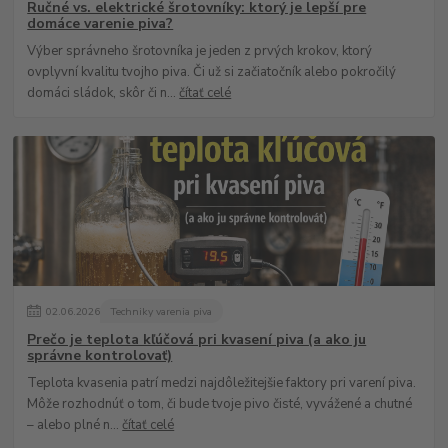
Ručné vs. elektrické šrotovníky: ktorý je lepší pre
domáce varenie piva?
Výber správneho šrotovníka je jeden z prvých krokov, ktorý
ovplyvní kvalitu tvojho piva. Či už si začiatočník alebo pokročilý
domáci sládok, skôr či n...
čítať celé
02
.
06
.
2026
Techniky varenia piva
Prečo je teplota kľúčová pri kvasení piva (a ako ju
správne kontrolovať)
Teplota kvasenia patrí medzi najdôležitejšie faktory pri varení piva.
Môže rozhodnúť o tom, či bude tvoje pivo čisté, vyvážené a chutné
– alebo plné n...
čítať celé