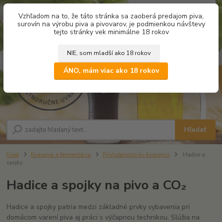
0
ks
Vzhľadom na to, že táto stránka sa zaoberá predajom piva,
za
0,00 €
surovín na výrobu piva a pivovarov, je podmienkou návštevy
tejto stránky vek minimálne 18 rokov
NIE, som mladší ako 18 rokov
Menu
ÁNO, mám viac ako 18 rokov
Hľadať
Úvod
Kvasenie a fermentácia
Príslušenstvo ku kvaseniu
Hadice a
spojky
Hadice a spojky na pivo a CO₂
Hadice a spojky patria medzi základné prvky vybavenia pri
domácom varení piva aj práci s výčapnou technikou. Slúžia na