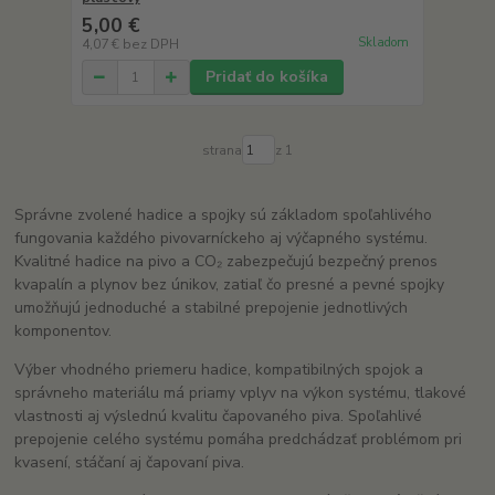
5,00 €
Skladom
4,07 €
bez DPH
Pridať do košíka
strana
z 1
Správne zvolené hadice a spojky sú základom spoľahlivého
fungovania každého pivovarníckeho aj výčapného systému.
Kvalitné hadice na pivo a CO₂ zabezpečujú bezpečný prenos
kvapalín a plynov bez únikov, zatiaľ čo presné a pevné spojky
umožňujú jednoduché a stabilné prepojenie jednotlivých
komponentov.
Výber vhodného priemeru hadice, kompatibilných spojok a
správneho materiálu má priamy vplyv na výkon systému, tlakové
vlastnosti aj výslednú kvalitu čapovaného piva. Spoľahlivé
prepojenie celého systému pomáha predchádzať problémom pri
kvasení, stáčaní aj čapovaní piva.