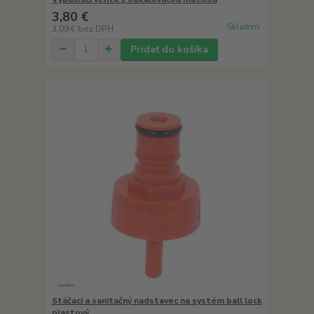
3,80 €
Skladom
3,09 €
bez DPH
Pridať do košíka
Stáčací a sanitačný nadstavec na systém ball lock
plastový