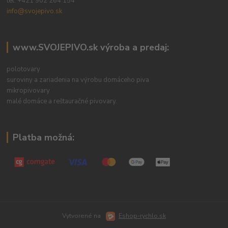
tel:
+421 902 264 154
info@svojepivo.sk
www.SVOJEPIVO.sk výroba a predaj:
polotovary
suroviny a zariadenia na výrobu domáceho piva
mikropivovary
malé domáce a reštauračné pivovary.
Platba možná:
Vytvorené na
Eshop-rychlo.sk