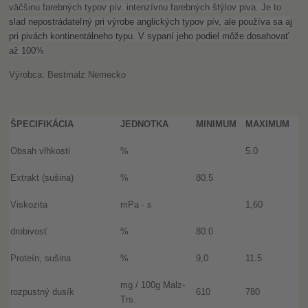
väčšinu farebných typov pív. intenzívnu farebných štýlov piva. Je to
slad nepostrádateľný pri výrobe anglických typov pív, ale používa sa aj
pri pivách kontinentálneho typu. V sypaní jeho podiel môže dosahovať
až 100%
Výrobca: Bestmalz Nemecko
ŠPECIFIKÁCIA
JEDNOTKA
MINIMUM
MAXIMUM
Obsah vlhkosti
%
5.0
Extrakt (sušina)
%
80.5
Viskozita
mPa ∙ s
1,60
drobivosť
%
80.0
Proteín, sušina
%
9,0
11.5
mg / 100g Malz-
rozpustný dusík
610
780
Trs.