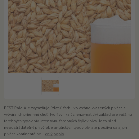
BEST Pale Ale zvýrazňuje "zlatú" farbu vo vrchne kvasených pivách a
vytvára ich príjemnú chuť. Tvorí vynikajúci enzymatický základ pre väčšinu
farebných typov pív. intenzívnu farebných štýlov piva. Je to slad
nepostrádateľný pri výrobe anglických typov pív, ale používa sa aj pri
pivách kontinentálne...
celý popis