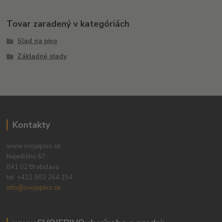
Tovar zaradený v kategóriách
Slad na pivo
Základné slady
Kontakty
www.svojepivo.sk
Nejedlého 67
841 02 Bratislava
tel:
+421 902 264 154
info@svojepivo.sk