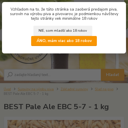
0
ks
Vzhľadom na to, že táto stránka sa zaoberá predajom piva,
za
0,00 €
surovín na výrobu piva a pivovarov, je podmienkou návštevy
tejto stránky vek minimálne 18 rokov
NIE, som mladší ako 18 rokov
Menu
ÁNO, mám viac ako 18 rokov
Hľadať
Úvod
Suroviny na výrobu piva
Základné suroviny
Slad na pivo
BEST Pale Ale EBC 5-7 - 1 kg
BEST Pale Ale EBC 5-7 - 1 kg