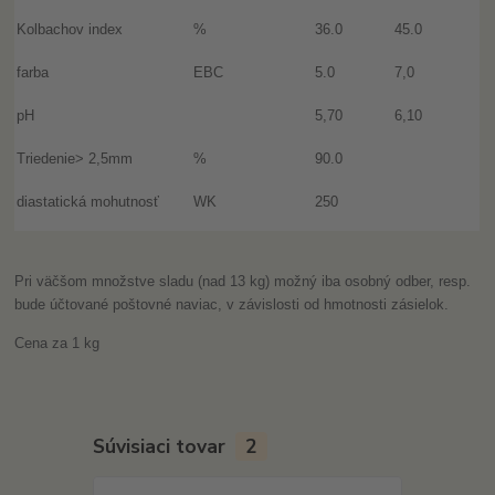
Kolbachov index
%
36.0
45.0
farba
EBC
5.0
7,0
pH
5,70
6,10
Triedenie> 2,5mm
%
90.0
diastatická mohutnosť
WK
250
Pri väčšom množstve sladu (nad 13 kg) možný iba osobný odber, resp.
bude účtované poštovné naviac, v závislosti od hmotnosti zásielok.
Cena za 1 kg
Súvisiaci tovar
2