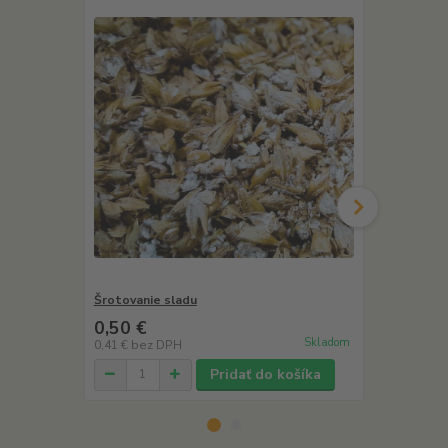
Šrotovanie sladu
Šrotovanie s
eur
0,50 €
Skladom
0,41 €
bez DPH
Pridať do košíka