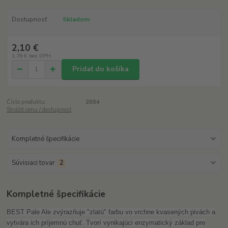
Dostupnosť
Skladom
2,10 €
1,76 €
bez DPH
Pridať do košíka
Číslo produktu:
2004
Strážiť cenu / dostupnosť
Kompletné špecifikácie
Súvisiaci tovar
2
Kompletné špecifikácie
BEST Pale Ale zvýrazňuje "zlatú" farbu vo vrchne kvasených pivách a
vytvára ich príjemnú chuť. Tvorí vynikajúci enzymatický základ pre