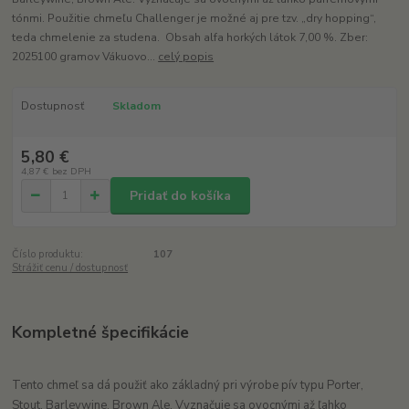
tónmi. Použitie chmeľu Challenger je možné aj pre tzv. „dry hopping“,
teda chmelenie za studena. Obsah alfa horkých látok 7,00 %. Zber:
2025100 gramov Vákuovo...
celý popis
Dostupnosť
Skladom
5,80 €
4,87 €
bez DPH
Pridať do košíka
Číslo produktu:
107
Strážiť cenu / dostupnosť
Kompletné špecifikácie
Tento chmeľ sa dá použiť ako základný pri výrobe pív typu Porter,
Stout, Barleywine, Brown Ale. Vyznačuje sa ovocnými až ľahko