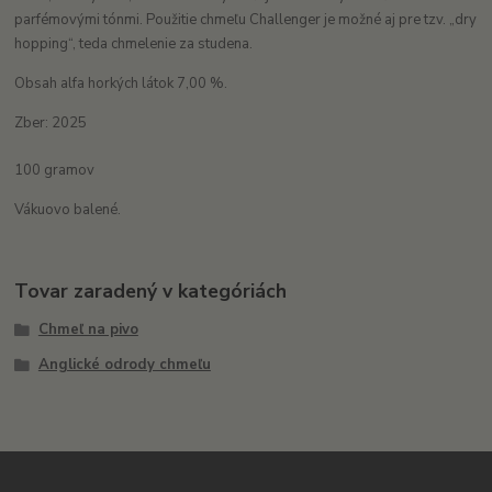
parfémovými tónmi. Použitie chmeľu Challenger je možné aj pre tzv. „dry
hopping“, teda chmelenie za studena.
Obsah alfa horkých látok 7,00
%.
Zber: 2025
100 gramov
Vákuovo balené.
Tovar zaradený v kategóriách
Chmeľ na pivo
Anglické odrody chmeľu