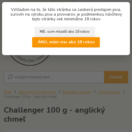
0
ks
Vzhľadom na to, že táto stránka sa zaoberá predajom piva,
za
0,00 €
surovín na výrobu piva a pivovarov, je podmienkou návštevy
tejto stránky vek minimálne 18 rokov
NIE, som mladší ako 18 rokov
Menu
ÁNO, mám viac ako 18 rokov
Hľadať
Úvod
Suroviny na výrobu piva
Základné suroviny
Chmeľ na pivo
Challenger 100 g - anglický chmeľ
Challenger 100 g - anglický
chmeľ