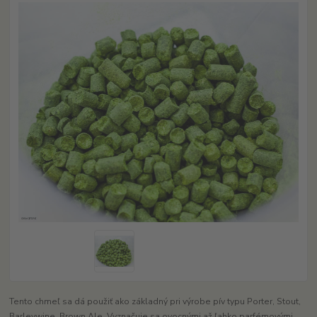
Tento chmeľ sa dá použiť ako základný pri výrobe pív typu Porter, Stout,
Barleywine, Brown Ale. Vyznačuje sa ovocnými až ľahko parfémovými