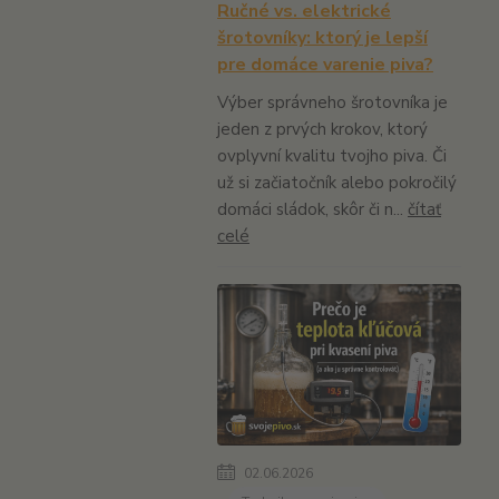
Ručné vs. elektrické
šrotovníky: ktorý je lepší
pre domáce varenie piva?
Výber správneho šrotovníka je
jeden z prvých krokov, ktorý
ovplyvní kvalitu tvojho piva. Či
už si začiatočník alebo pokročilý
domáci sládok, skôr či n...
čítať
celé
02.06.2026