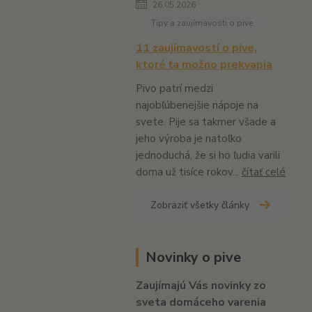
26.05.2026
Tipy a zaujímavosti o pive
11 zaujímavostí o pive,
ktoré ťa možno prekvapia
Pivo patrí medzi
najobľúbenejšie nápoje na
svete. Pije sa takmer všade a
jeho výroba je natoľko
jednoduchá, že si ho ľudia varili
doma už tisíce rokov...
čítať celé
Zobraziť všetky články
Novinky o pive
Zaujímajú Vás novinky zo
sveta domáceho varenia