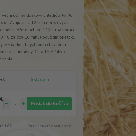
veľmi účinný doskový chladič.S týmto
pozostávajúcim z 12-tich nerezových
echov, môžete ochladiť 20 litrov horúcej
0 ° C za cca 10 minút použitím prietoku
dy. Vzhľadom k rýchlemu chladeniu
aminácia mladiny. Chladič je ľahko
ý popis
osť
Skladom
 €
Pridať do košíka
u:
182
Strážiť cenu / dostupnosť