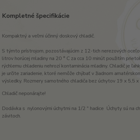
Kompletné špecifikácie
Kompaktný a veľmi účinný doskový chladič.
S týmto prístrojom, pozostávajúcim z 12-tich nerezových oceľo
litrov horúcej mladiny na 20 ° C za cca 10 minút použitím priet
rýchlemu chladeniu nehrozí kontaminácia mladiny. Chladič je ľah
je určite zariadenie, ktoré nemôže chýbať v žiadnom amatérskom
výsledky. Rozmery samotného chladiča bez úchytov 19 x 5,5 x 
Chladič neponárajte!
Dodávka s nylonovými úchytmi na 1/2 " hadice Úchyty sú na ch
závitoch.