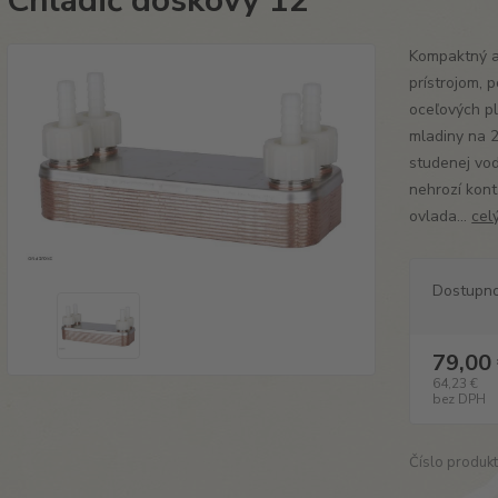
Chladič doskový 12
Kompaktný a 
prístrojom, 
oceľových pl
mladiny na 2
studenej vo
nehrozí kont
ovlada...
cel
Dostupn
79,00
64,23 €
bez DPH
Číslo produkt