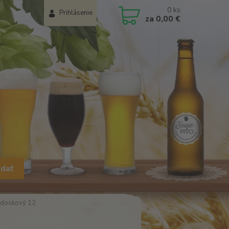
0
ks
Prihlásenie
za
0,00 €
adať
 doskový 12