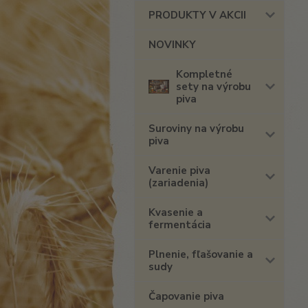
PRODUKTY V AKCII
NOVINKY
Kompletné
sety na výrobu
piva
Suroviny na výrobu
piva
Varenie piva
(zariadenia)
Kvasenie a
fermentácia
Plnenie, fľašovanie a
sudy
Čapovanie piva