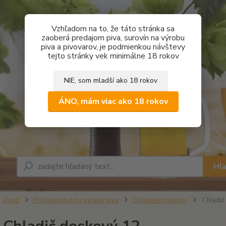
Vzhľadom na to, že táto stránka sa
zaoberá predajom piva, surovín na výrobu
piva a pivovarov, je podmienkou návštevy
tejto stránky vek minimálne 18 rokov
NIE, som mladší ako 18 rokov
ÁNO, mám viac ako 18 rokov
Hľ
Úvod
Príslušenstvo na výrobu piva
Chladenie mladiny
Chladič