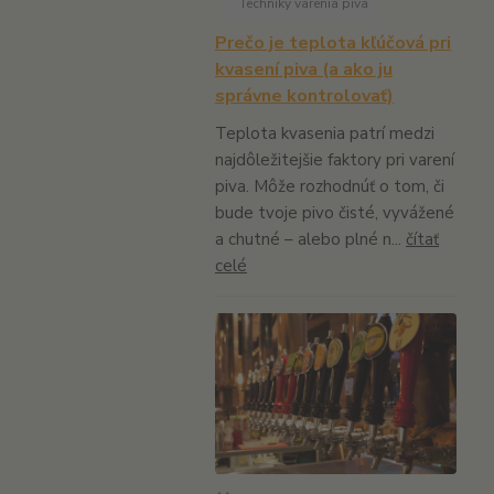
Techniky varenia piva
Prečo je teplota kľúčová pri
kvasení piva (a ako ju
správne kontrolovať)
Teplota kvasenia patrí medzi
najdôležitejšie faktory pri varení
piva. Môže rozhodnúť o tom, či
bude tvoje pivo čisté, vyvážené
a chutné – alebo plné n...
čítať
celé