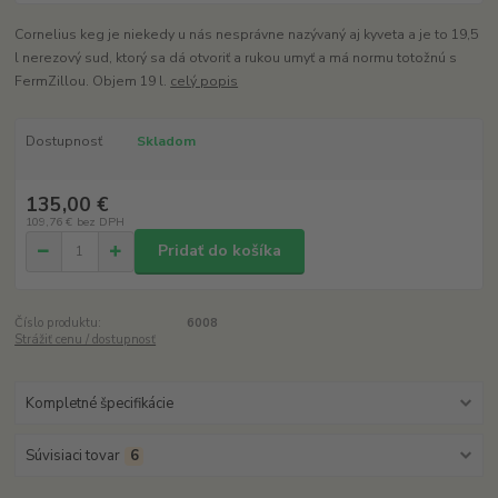
Cornelius keg je niekedy u nás nesprávne nazývaný aj kyveta a je to 19,5
l nerezový sud, ktorý sa dá otvoriť a rukou umyť a má normu totožnú s
FermZillou. Objem 19 l.
celý popis
Dostupnosť
Skladom
135,00 €
109,76 €
bez DPH
Pridať do košíka
Číslo produktu:
6008
Strážiť cenu / dostupnosť
Kompletné špecifikácie
Súvisiaci tovar
6