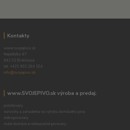
Kontakty
www.svojepivo.sk
Nejedlého 67
841 02 Bratislava
tel:
+421 902 264 154
info@svojepivo.sk
www.SVOJEPIVO.sk výroba a predaj:
polotovary
suroviny a zariadenia na výrobu domáceho piva
mikropivovary
malé domáce a reštauračné pivovary.