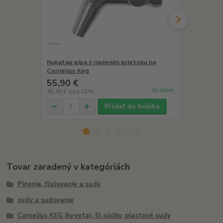
Nukatap pípa s riadením prietoku na
Narážač Bal
Cornelius Keg
55,90 €
8,50 €
Skladom
45,45 €
bez DPH
6,91 €
bez D
Pridať do košíka
Tovar zaradený v kategóriách
Plnenie, fľašovanie a sudy
sudy a sudovanie
Cornelius KEG (kyveta), 5l súdky, plastové sudy