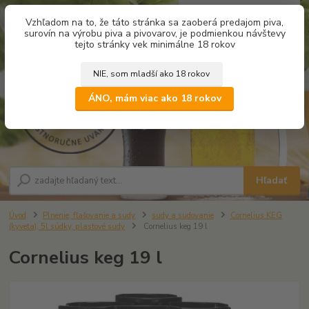
0
ks
Vzhľadom na to, že táto stránka sa zaoberá predajom piva,
za
0,00 €
surovín na výrobu piva a pivovarov, je podmienkou návštevy
tejto stránky vek minimálne 18 rokov
NIE, som mladší ako 18 rokov
Menu
ÁNO, mám viac ako 18 rokov
Hľadať
Úvod
Plnenie, fľašovanie a sudy
sudy a sudovanie
Cornelius KEG
(kyveta), 5l súdky, plastové sudy
Cornelius keg 19 l
Cornelius keg 19 l