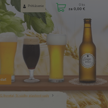
0
ks
Prihlásenie
za
0,00 €
adať
G (kyveta), 5l súdky, plastové sudy