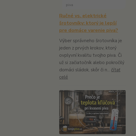
piva
Ručné vs. elektrické
šrotovníky: ktorý je lepší
pre domáce varenie piva?
Výber správneho šrotovníka je
jeden z prvých krokov, ktorý
ovplyvní kvalitu tvojho piva. Či
už si začiatočník alebo pokročilý
domáci sládok, skôr či n...
čítať
celé