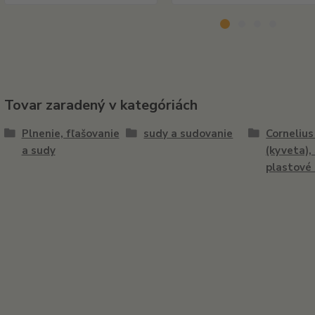
Tovar zaradený v kategóriách
Plnenie, fľašovanie
sudy a sudovanie
Corneliu
a sudy
(kyveta),
plastové