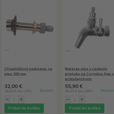
Chladničkový nadstavec na
Nukatap pípa s riadením
pípu 100 mm
prietoku na Cornelius Keg s
príslušenstvom
32,00 €
55,90 €
Skladom
Skladom
26,02 €
bez DPH
45,45 €
bez DPH
Pridať do košíka
Pridať do košíka