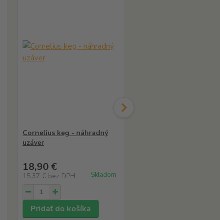
Cornelius keg - náhradný
Hadica pivo/CO2 3/8",
uzáver
6,7x9,5 mm - 1 m
18,90 €
0,60 €
Skladom
Skl
15,37 €
bez DPH
0,49 €
bez DPH
Pridať do košíka
Pridať do košíka