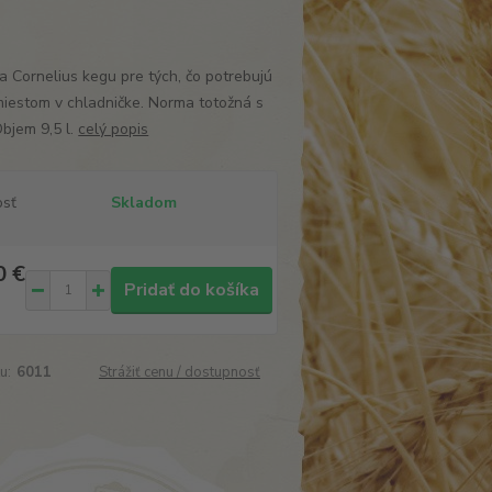
a Cornelius kegu pre tých, čo potrebujú
 miestom v chladničke. Norma totožná s
Objem 9,5 l.
celý popis
osť
Skladom
0 €
Pridať do košíka
u:
6011
Strážiť cenu / dostupnosť