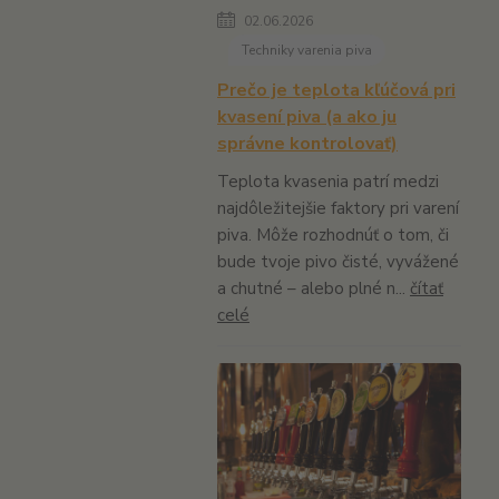
02.06.2026
Techniky varenia piva
Prečo je teplota kľúčová pri
kvasení piva (a ako ju
správne kontrolovať)
Teplota kvasenia patrí medzi
najdôležitejšie faktory pri varení
piva. Môže rozhodnúť o tom, či
bude tvoje pivo čisté, vyvážené
a chutné – alebo plné n...
čítať
celé