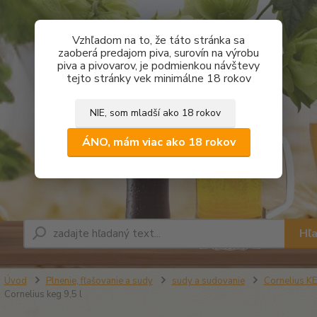
Vzhľadom na to, že táto stránka sa
zaoberá predajom piva, surovín na výrobu
piva a pivovarov, je podmienkou návštevy
tejto stránky vek minimálne 18 rokov
NIE, som mladší ako 18 rokov
ÁNO, mám viac ako 18 rokov
Hľ
Úvod
Plnenie, fľašovanie a sudy
sudy a sudovanie
Cornelius KE
Cornelius keg 9,5 l