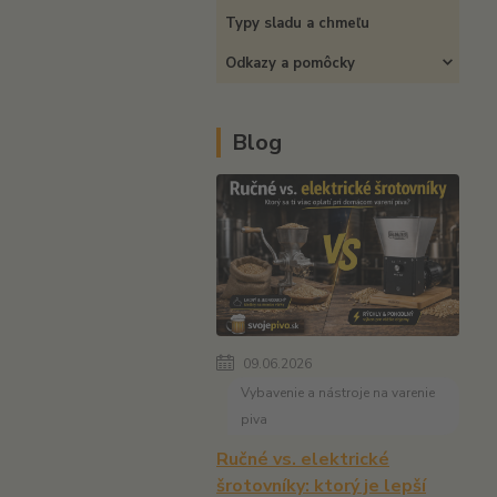
Typy sladu a chmeľu
Odkazy a pomôcky
Blog
09.06.2026
Vybavenie a nástroje na varenie
piva
Ručné vs. elektrické
šrotovníky: ktorý je lepší