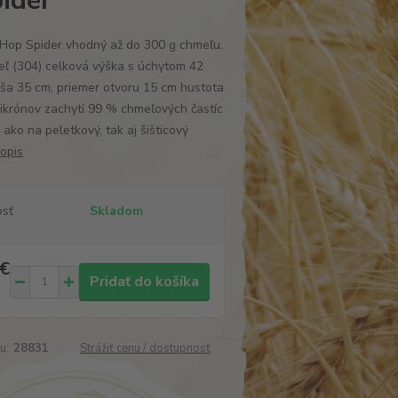
ider
 Hop Spider vhodný až do 300 g chmeľu.
eľ (304) celková výška s úchytom 42
ša 35 cm, priemer otvoru 15 cm hustota
ikrónov zachytí 99 % chmeľových častíc
 ako na peletkový, tak aj šišticový
popis
osť
Skladom
 €
Pridať do košíka
u:
28831
Strážiť cenu / dostupnosť