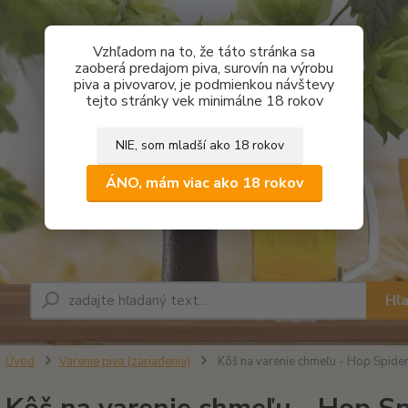
Vzhľadom na to, že táto stránka sa
zaoberá predajom piva, surovín na výrobu
piva a pivovarov, je podmienkou návštevy
tejto stránky vek minimálne 18 rokov
NIE, som mladší ako 18 rokov
ÁNO, mám viac ako 18 rokov
Hľ
Úvod
Varenie piva (zariadenia)
Kôš na varenie chmeľu - Hop Spide