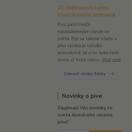
11 zaujímavostí o pive,
ktoré ťa možno prekvapia
Pivo patrí medzi
najobľúbenejšie nápoje na
svete. Pije sa takmer všade a
jeho výroba je natoľko
jednoduchá, že si ho ľudia varili
doma už tisíce rokov...
čítať celé
Zobraziť všetky články
Novinky o pive
Zaujímajú Vás novinky zo
sveta domáceho varenia
piva?