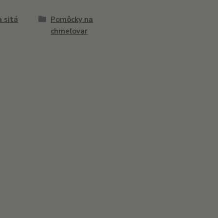
a sitá
Pomôcky na
chmeľovar