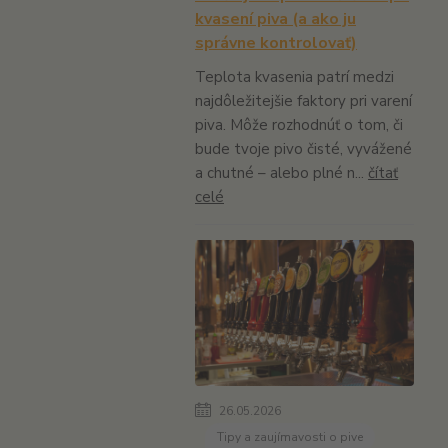
kvasení piva (a ako ju
správne kontrolovať)
Teplota kvasenia patrí medzi
najdôležitejšie faktory pri varení
piva. Môže rozhodnúť o tom, či
bude tvoje pivo čisté, vyvážené
a chutné – alebo plné n...
čítať
celé
26.05.2026
Tipy a zaujímavosti o pive