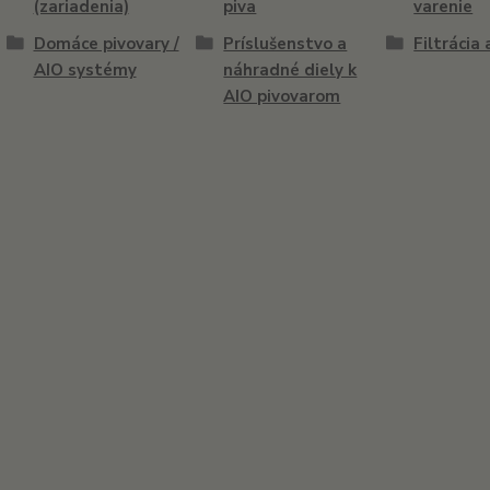
(zariadenia)
piva
varenie
Domáce pivovary /
Príslušenstvo a
Filtrácia 
AIO systémy
náhradné diely k
AIO pivovarom