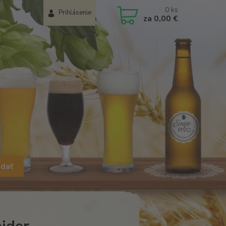
0
ks
Prihlásenie
za
0,00 €
adať
r