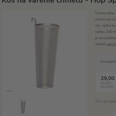
Kôš na varenie chmeľu - Hop Sp
Univerzálny
nerezová oc
cm, výška ko
sieťky 200 m
je použiteľný
chmeľ
celý 
Dostupn
29,00
23,58 €
bez DPH
Číslo produkt