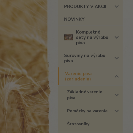
PRODUKTY V AKCII
NOVINKY
Kompletné
sety na výrobu
piva
Suroviny na výrobu
piva
Varenie piva
(zariadenia)
Základné varenie
piva
Pomôcky na varenie
Šrotovníky