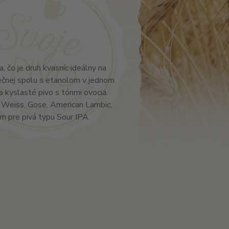
 čo je druh kvasníc ideálny na
ečnej spolu s etanolom v jednom
 kyslasté pivo s tónmi ovocia.
r Weiss, Gose, American Lambic,
ym pre pivá typu Sour IPA.