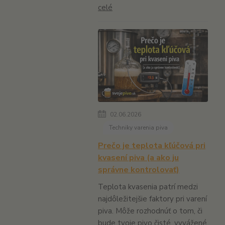
celé
02.06.2026
Techniky varenia piva
Prečo je teplota kľúčová pri
kvasení piva (a ako ju
správne kontrolovať)
Teplota kvasenia patrí medzi
najdôležitejšie faktory pri varení
piva. Môže rozhodnúť o tom, či
bude tvoje pivo čisté, vyvážené