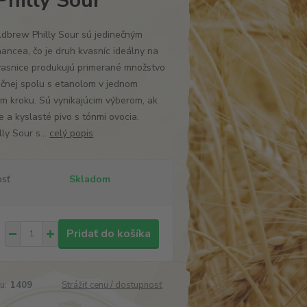
hilly Sour
ldbrew Philly Sour sú jedinečným
ncea, čo je druh kvasníc ideálny na
Kvasnice produkujú primerané množstvo
ečnej spolu s etanolom v jednom
m kroku. Sú vynikajúcim výberom, ak
e a kyslasté pivo s tónmi ovocia.
ly Sour s...
celý popis
osť
Skladom
Pridať do košíka
u:
1409
Strážiť cenu / dostupnosť