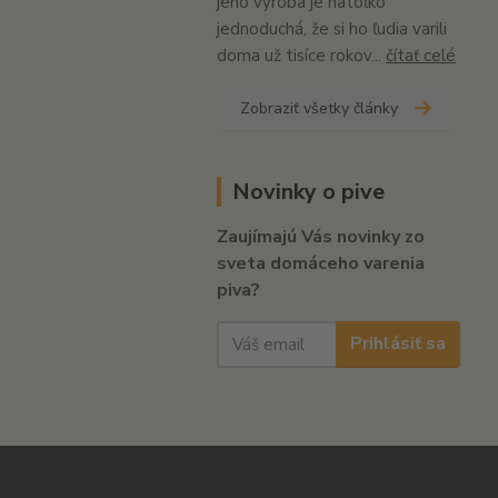
jeho výroba je natoľko
jednoduchá, že si ho ľudia varili
doma už tisíce rokov...
čítať celé
Zobraziť všetky články
Novinky o pive
Zaujímajú Vás novinky zo
sveta domáceho varenia
piva?
Prihlásiť sa