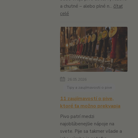
a chutné – alebo plné n...
čítať
celé
26.05.2026
Tipy a zaujímavosti o pive
11 zaujímavostí o pive,
ktoré ťa možno prekvapia
Pivo patrí medzi
najobľúbenejšie nápoje na
svete. Pije sa takmer všade a