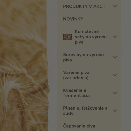
PRODUKTY V AKCII
NOVINKY
Kompletné
sety na výrobu
piva
Suroviny na výrobu
piva
Varenie piva
(zariadenia)
Kvasenie a
fermentácia
Plnenie, fľašovanie a
sudy
Čapovanie piva