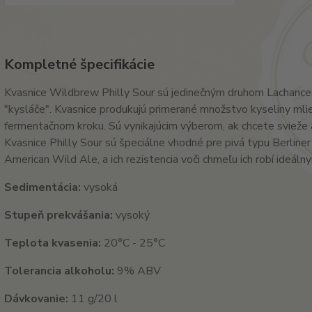
Kompletné špecifikácie
Kvasnice Wildbrew Philly Sour sú jedinečným druhom Lachancea,
"kysláče". Kvasnice produkujú primerané množstvo kyseliny mli
fermentačnom kroku. Sú vynikajúcim výberom, ak chcete svieže a
Kvasnice Philly Sour sú špeciálne vhodné pre pivá typu Berline
American Wild Ale, a ich rezistencia voči chmeľu ich robí ideáln
Sedimentácia:
vysoká
Stupeň prekvášania:
vysoký
Teplota kvasenia:
20°C - 25°C
Tolerancia alkoholu:
9% ABV
Dávkovanie:
11 g/20 l