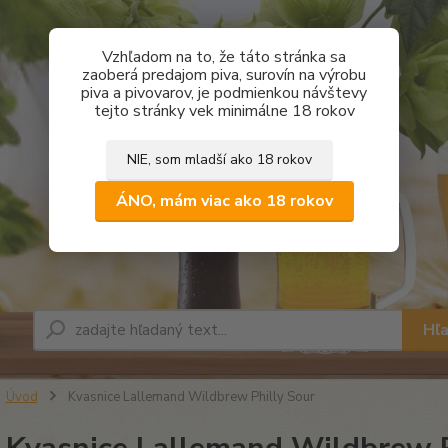
Vzhľadom na to, že táto stránka sa
zaoberá predajom piva, surovín na výrobu
piva a pivovarov, je podmienkou návštevy
tejto stránky vek minimálne 18 rokov
NIE, som mladší ako 18 rokov
ÁNO, mám viac ako 18 rokov
Hľ
Úvod
Kvasnice Lallemand Wildbrew Philly Sour