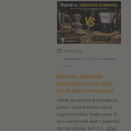
09.06.2026
Vybavenie a nástroje na varenie
piva
Ručné vs. elektrické
šrotovníky: ktorý je lepší
pre domáce varenie piva?
Výber správneho šrotovníka je
jeden z prvých krokov, ktorý
ovplyvní kvalitu tvojho piva. Či
už si začiatočník alebo pokročilý
domáci sládok, skôr či n...
čítať