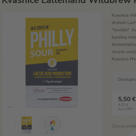
Kvasnice Lallemand Wildbrew P
Kvasnice Wi
druhom Lacha
"kysláče". 
kyseliny mli
fermentačno
chcete sviež
Kvasnice Phil
Dostupn
5,50 €
4,62 €
bez DPH
Číslo produkt