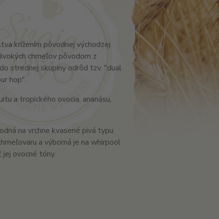
tva krížením pôvodnej východzej
y divokých chmeľov pôvodom z
do strednej skupiny odrôd tzv. "dual
ur hop".
uitu a tropického ovocia, ananásu,
vhodná na vrchne kvasené pivá typu
chmeľovaru a výborná je na whirpool
jej ovocné tóny.