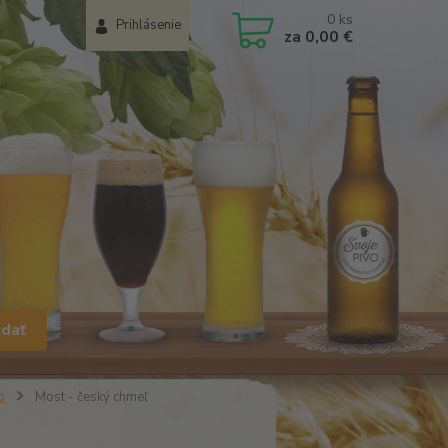
0
ks
Prihlásenie
za
0,00 €
adať
o
Most - český chmeľ