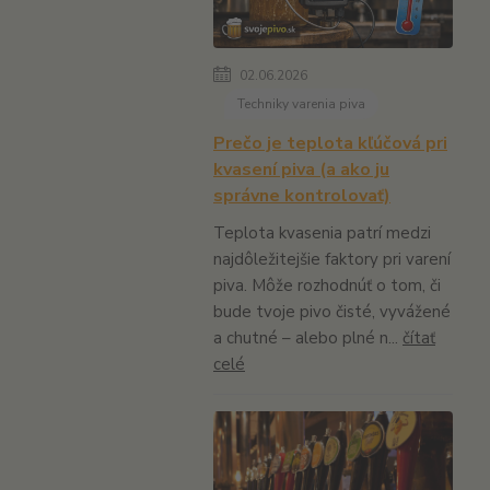
02.06.2026
Techniky varenia piva
Prečo je teplota kľúčová pri
kvasení piva (a ako ju
správne kontrolovať)
Teplota kvasenia patrí medzi
najdôležitejšie faktory pri varení
piva. Môže rozhodnúť o tom, či
bude tvoje pivo čisté, vyvážené
a chutné – alebo plné n...
čítať
celé