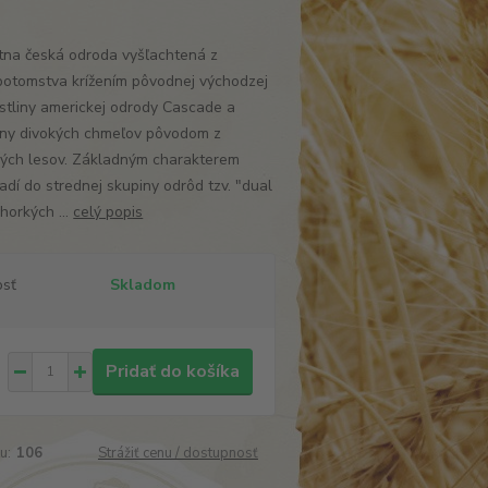
átna česká odroda vyšľachtená z
potomstva krížením pôvodnej východzej
stliny americkej odrody Cascade a
liny divokých chmeľov pôvodom z
ných lesov. Základným charakterem
radí do strednej skupiny odrôd tzv. "dual
horkých ...
celý popis
osť
Skladom
Pridať do košíka
u:
106
Strážiť cenu / dostupnosť