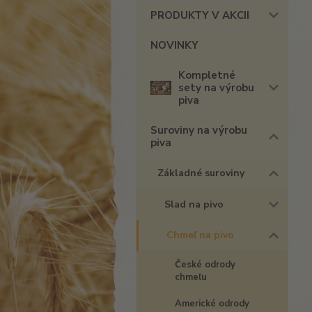
PRODUKTY V AKCII
NOVINKY
Kompletné
sety na výrobu
piva
Suroviny na výrobu
piva
Základné suroviny
Slad na pivo
Chmeľ na pivo
České odrody
chmeľu
Americké odrody