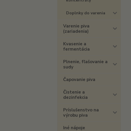
koncentráty
Doplnky do varenia
Varenie piva
(zariadenia)
Kvasenie a
fermentácia
Plnenie, fľašovanie a
sudy
Čapovanie piva
Čistenie a
dezinfekcia
Príslušenstvo na
výrobu piva
Iné nápoje