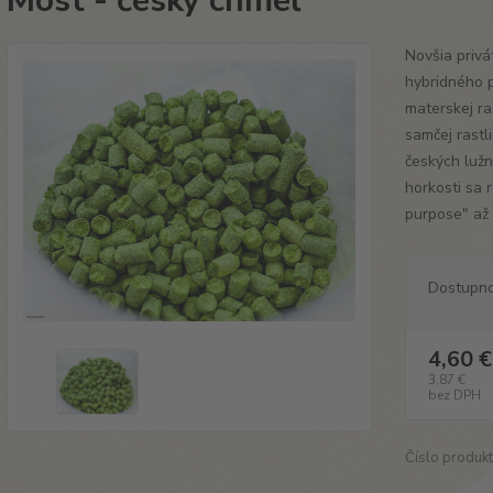
Most - český chmeľ
Novšia priv
hybridného 
materskej ra
samčej rast
českých luž
horkosti sa 
purpose" až 
Dostupn
4,60 €
3,87 €
bez DPH
Číslo produkt