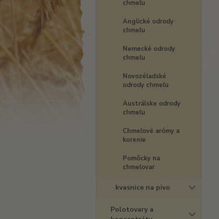
chmeľu
Anglické odrody
chmeľu
Nemecké odrody
chmeľu
Novozéladské
odrody chmeľu
Austrálske odrody
chmeľu
Chmeľové arómy a
korenie
Pomôcky na
chmeľovar
kvasnice na pivo
Polotovary a