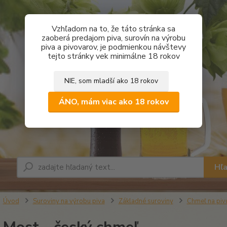
Vzhľadom na to, že táto stránka sa
zaoberá predajom piva, surovín na výrobu
piva a pivovarov, je podmienkou návštevy
tejto stránky vek minimálne 18 rokov
NIE, som mladší ako 18 rokov
ÁNO, mám viac ako 18 rokov
Hľ
Úvod
Suroviny na výrobu piva
Základné suroviny
Chmeľ na piv