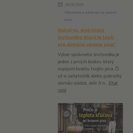
09.06.2026
Vybavenie a nástroje na varenie
piva
Ručné vs. elektrické
šrotovníky: ktorý je lepší
pre domáce varenie piva?
Výber správneho šrotovníka je
jeden z prvých krokov, ktorý
ovplyvní kvalitu tvojho piva. Či
už si začiatočník alebo pokročilý
domáci sládok, skôr či n...
čítať
celé