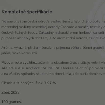
Kompletné špecifikácie
Novšia privátna česká odroda vyšľachtená z hybridného potoms
materskej rastliny americkej odrody Cascade a samčej rastlin
českých lužných lesov. Základným charakterem horkosti sa radí 
purpose" až horkých "bitter", je to aromatická odroda, tzv. "flavo
Aróma:
výrazná, plná a intenzívna príjemná vôňa s tónmi grapefr
jahôd, ľahko korenistá
Pivovarnícke využitie:
zložením a obsahom živíc a silíc je veľmi 
Ale, Pale Ale, Anglická IPA, NEIPA. Hodí se na druhú polovicu 
a na všetky spôsoby studeného chmelenia, kde budú dominovať 
Obsah alfa horkých látok: 7,97 %.
Zber: 2023
100 gramov.