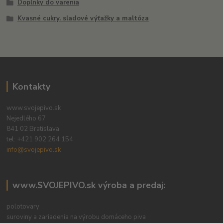
Doplnky do varenia
Kvasné cukry. sladové výťažky a maltóza
Kontakty
www.svojepivo.sk
Nejedlého 67
841 02 Bratislava
tel:
+421 902 264 154
info@svojepivo.sk
www.SVOJEPIVO.sk výroba a predaj:
polotovary
suroviny a zariadenia na výrobu domáceho piva