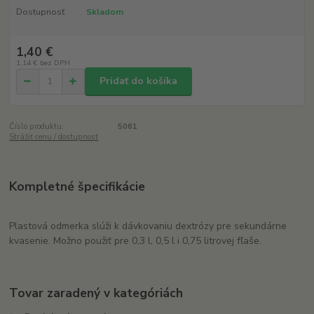
Dostupnosť
Skladom
1,40 €
1,14 €
bez DPH
Pridať do košíka
Číslo produktu:
5061
Strážiť cenu / dostupnosť
Kompletné špecifikácie
Plastová odmerka slúži k dávkovaniu dextrózy pre sekundárne
kvasenie. Možno použiť pre 0,3 l, 0,5 l i 0,75 litrovej fľaše.
Tovar zaradený v kategóriách