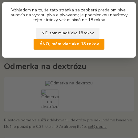
0
ks
Vzhľadom na to, že táto stránka sa zaoberá predajom piva,
za
0,00 €
surovín na výrobu piva a pivovarov, je podmienkou návštevy
tejto stránky vek minimálne 18 rokov
Menu
NIE, som mladší ako 18 rokov
Hľadať
ÁNO, mám viac ako 18 rokov
Úvod
Odmerka na dextrózu
Odmerka na dextrózu
Plastová odmerka slúži k dávkovaniu dextrózy pre sekundárne kvasenie.
Možno použiť pre 0,3 l, 0,5 l i 0,75 litrovej fľaše.
celý popis