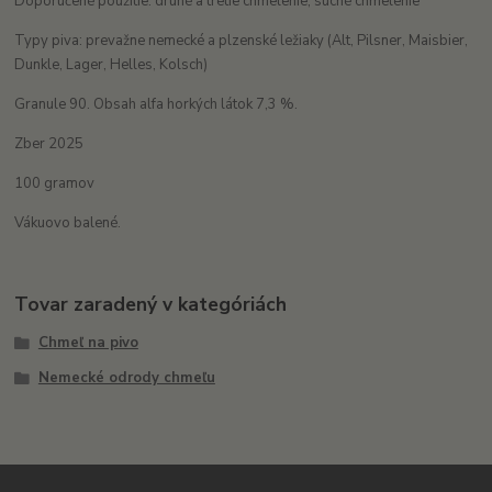
Doporučené použitie: druhé a tretie chmelenie, suché chmelenie
Typy piva: prevažne nemecké a plzenské ležiaky (Alt, Pilsner, Maisbier,
Dunkle, Lager, Helles, Kolsch)
Granule 90. Obsah alfa horkých látok 7,3 %.
Zber 2025
100 gramov
Vákuovo balené.
Tovar zaradený v kategóriách
Chmeľ na pivo
Nemecké odrody chmeľu