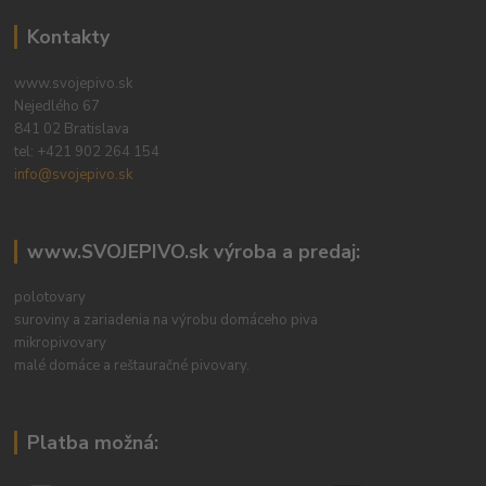
Kontakty
www.svojepivo.sk
Nejedlého 67
841 02 Bratislava
tel:
+421 902 264 154
info@svojepivo.sk
www.SVOJEPIVO.sk výroba a predaj:
polotovary
suroviny a zariadenia na výrobu domáceho piva
mikropivovary
malé domáce a reštauračné pivovary.
Platba možná: