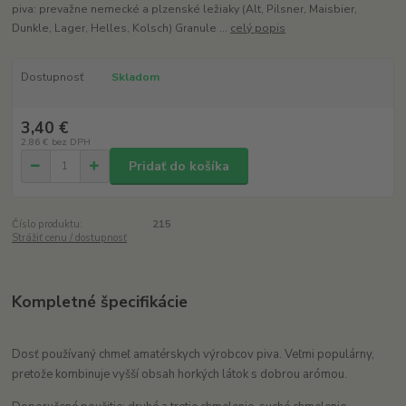
piva: prevažne nemecké a plzenské ležiaky (Alt, Pilsner, Maisbier,
Dunkle, Lager, Helles, Kolsch) Granule ...
celý popis
Dostupnosť
Skladom
3,40 €
2,86 €
bez DPH
Pridať do košíka
Číslo produktu:
215
Strážiť cenu / dostupnosť
Kompletné špecifikácie
Dosť používaný chmeľ amatérskych výrobcov piva. Veľmi populárny,
pretože kombinuje vyšší obsah horkých látok s dobrou arómou.