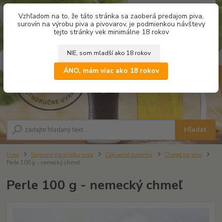
0
ks
Vzhľadom na to, že táto stránka sa zaoberá predajom piva,
za
0,00 €
surovín na výrobu piva a pivovarov, je podmienkou návštevy
tejto stránky vek minimálne 18 rokov
NIE, som mladší ako 18 rokov
Menu
ÁNO, mám viac ako 18 rokov
Hľadať
Úvod
Suroviny na výrobu piva
Základné suroviny
Chmeľ na pivo
Perle 100 g - nemecký chmeľ
Perle 100 g - nemecký chmeľ