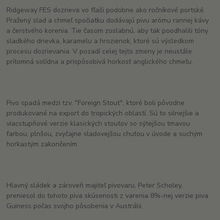
Ridgeway FES dozrieva vo fľaši podobne ako ročníkové portské.
Pražený slad a chmeľ spočiatku dodávajú pivu arómu rannej kávy
a čerstvého korenia. Tie časom zoslabnú, aby tak poodhalili tóny
sladkého drievka, karamelu a hrozienok, ktoré sú výsledkom
procesu dozrievania. V pozadí celej tejto zmeny je neustále
prítomná solídna a prispôsobivá horkosť anglického chmeľu.
Pivo spadá medzi tzv. "Foreign Stout", ktoré boli pôvodne
produkované na export do tropických oblastí. Sú to silnejšie a
viacstupňové verzie klasických stoutov so sýtejšou tmavou
farbou, plnšou, zvyčajne sladovejšou chuťou v úvode a suchým
horkastým zakončením.
Hlavný sládek a zároveň majiteľ pivovaru, Peter Scholey,
preniesol do tohoto piva skúsenosti z varenia 8%-nej verzie piva
Guiness počas svojho pôsobenia v Austrálii.