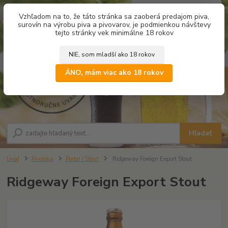
0
ks
Vzhľadom na to, že táto stránka sa zaoberá predajom piva,
za
0,00 €
surovín na výrobu piva a pivovarov, je podmienkou návštevy
tejto stránky vek minimálne 18 rokov
NIE, som mladší ako 18 rokov
Menu
ÁNO, mám viac ako 18 rokov
Hľadať
Úvod
Pivotéka
Porter / Stout
Ridgeway Foreign Export Stout
Ridgeway Foreign Export Stout