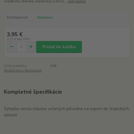
sladkého drievka, karamelu a hrozi...
celý popis
Dostupnosť
Skladom
3,95 €
3,21 €
bez DPH
Pridať do košíka
Číslo produktu:
439
Strážiť cenu / dostupnosť
Kompletné špecifikácie
Sýtejšia verzia stautov určených pôvodne na export do tropických
oblastí.