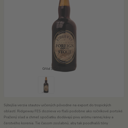
Sýtejšia verzia stautov určených pôvodne na export do tropických
oblastí. Ridgeway FES dozrieva vo fľaši podobne ako ročníkové portské.
Pražený slad a chmeľ spočiatku dodávajú pivu arómu rannej kávy a
čerstvého korenia. Tie časom zoslabnú, aby tak poodhalili tóny