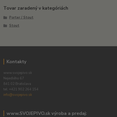
Tovar zaradený v kategóriách
Porter / Stout
Stout
Kontakty
www.svojepivo.sk
Nejedlého 67
841 02 Bratislava
tel:
+421 902 264 154
info@svojepivo.sk
www.SVOJEPIVO.sk výroba a predaj: