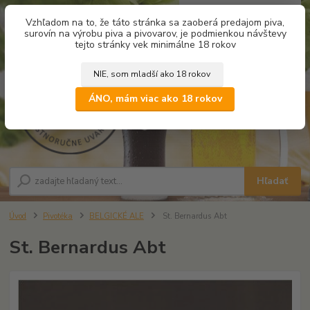
0
ks
Vzhľadom na to, že táto stránka sa zaoberá predajom piva,
za
0,00 €
surovín na výrobu piva a pivovarov, je podmienkou návštevy
tejto stránky vek minimálne 18 rokov
NIE, som mladší ako 18 rokov
Menu
ÁNO, mám viac ako 18 rokov
Hľadať
Úvod
Pivotéka
BELGICKÉ ALE
St. Bernardus Abt
St. Bernardus Abt