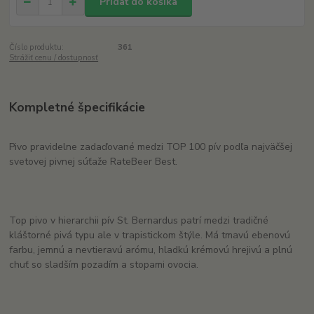
Pridať do košíka
Číslo produktu:
361
Strážiť cenu / dostupnosť
Kompletné špecifikácie
Pivo pravidelne zadaďované medzi TOP 100 pív podľa najväčšej
svetovej pivnej súťaže RateBeer Best.
Top pivo v hierarchii pív St. Bernardus patrí medzi tradičné
kláštorné pivá typu ale v trapistickom štýle. Má tmavú ebenovú
farbu, jemnú a nevtieravú arómu, hladkú krémovú hrejivú a plnú
chuť so sladším pozadím a stopami ovocia.