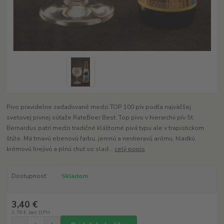
Pivo pravidelne zadaďované medzi TOP 100 pív podľa najväčšej
svetovej pivnej súťaže RateBeer Best. Top pivo v hierarchii pív St.
Bernardus patrí medzi tradičné kláštorné pivá typu ale v trapistickom
štýle. Má tmavú ebenovú farbu, jemnú a nevtieravú arómu, hladkú
krémovú hrejivú a plnú chuť so slad...
celý popis
Dostupnosť
Skladom
3,40 €
2,76 €
bez DPH