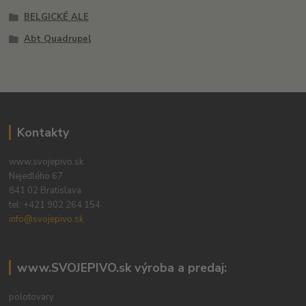
BELGICKÉ ALE
Abt Quadrupel
Kontakty
www.svojepivo.sk
Nejedlého 67
841 02 Bratislava
tel:
+421 902 264 154
info@svojepivo.sk
www.SVOJEPIVO.sk výroba a predaj:
polotovary