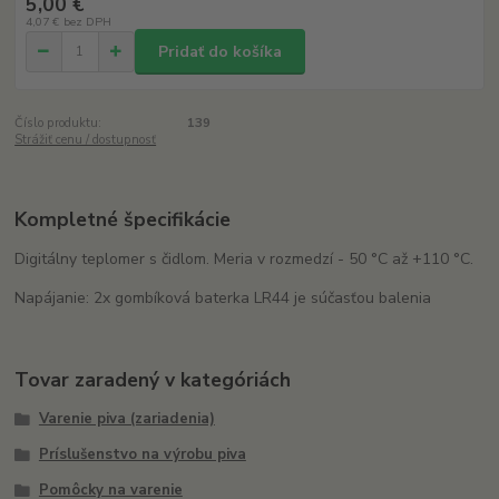
5,00 €
4,07 €
bez DPH
Pridať do košíka
Číslo produktu:
139
Strážiť cenu / dostupnosť
Kompletné špecifikácie
Digitálny teplomer s čidlom. Meria v rozmedzí - 50 °C až +110 °C.
Napájanie: 2x gombíková baterka LR44 je súčasťou balenia
Tovar zaradený v kategóriách
Varenie piva (zariadenia)
Príslušenstvo na výrobu piva
Pomôcky na varenie