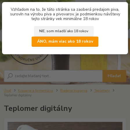
0
ks
Vzhľadom na to, že táto stránka sa zaoberá predajom piva,
za
0,00 €
surovín na výrobu piva a pivovarov, je podmienkou návštevy
tejto stránky vek minimálne 18 rokov
NIE, som mladší ako 18 rokov
Menu
ÁNO, mám viac ako 18 rokov
Hľadať
Úvod
Kvasenie a fermentácia
Riadenie kvasenia
Teplomery
Teplomer digitálny
Teplomer digitálny