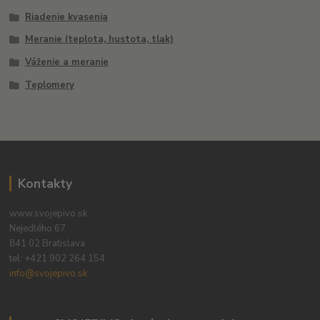
Riadenie kvasenia
Meranie (teplota, hustota, tlak)
Váženie a meranie
Teplomery
Kontakty
www.svojepivo.sk
Nejedlého 67
841 02 Bratislava
tel:
+421 902 264 154
info@svojepivo.sk