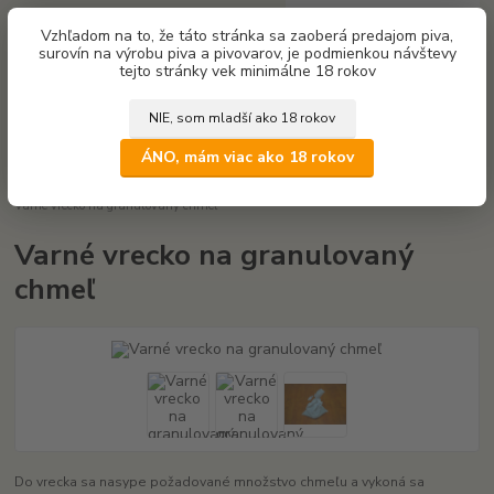
0
ks
Vzhľadom na to, že táto stránka sa zaoberá predajom piva,
za
0,00 €
surovín na výrobu piva a pivovarov, je podmienkou návštevy
tejto stránky vek minimálne 18 rokov
Menu
NIE, som mladší ako 18 rokov
Hľadať
ÁNO, mám viac ako 18 rokov
Úvod
Suroviny na výrobu piva
Základné suroviny
Chmeľ na pivo
Varné vrecko na granulovaný chmeľ
Varné vrecko na granulovaný
chmeľ
Do vrecka sa nasype požadované množstvo chmeľu a vykoná sa