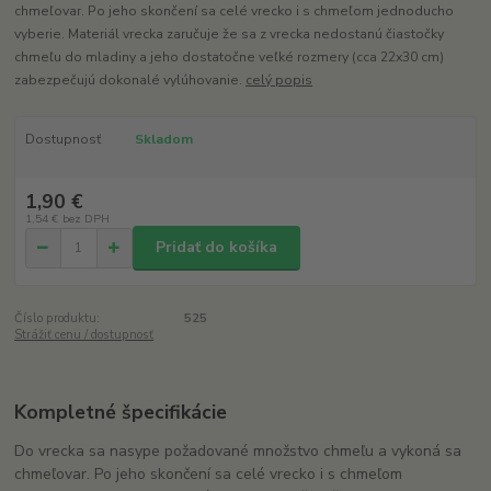
chmeľovar. Po jeho skončení sa celé vrecko i s chmeľom jednoducho
vyberie. Materiál vrecka zaručuje že sa z vrecka nedostanú čiastočky
chmeľu do mladiny a jeho dostatočne veľké rozmery (cca 22x30 cm)
zabezpečujú dokonalé vylúhovanie.
celý popis
Dostupnosť
Skladom
1,90 €
1,54 €
bez DPH
Pridať do košíka
Číslo produktu:
525
Strážiť cenu / dostupnosť
Kompletné špecifikácie
Do vrecka sa nasype požadované množstvo chmeľu a vykoná sa
chmeľovar. Po jeho skončení sa celé vrecko i s chmeľom