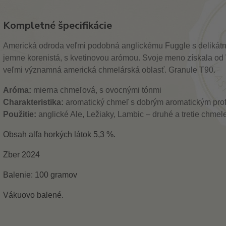
Kompletné špecifikácie
Americká odroda veľmi podobná anglickému Fuggle s delikát
jemne korenistá, s kvetinovou arómou. Svoje meno získala od 
veľmi významná americká chmelárská oblasť. Granule T90.
Aróma:
mierna chmeľová, s ovocnými tónmi
Charakteristika:
aromatický chmeľ s dobrým aromatickým prof
Použitie:
anglické Ale, Ležiaky, Lambic – druhé a tretie chmel
Obsah alfa horkých látok 5,3 %.
Zber 2024
Balenie: 100 gramov
Vákuovo balené.