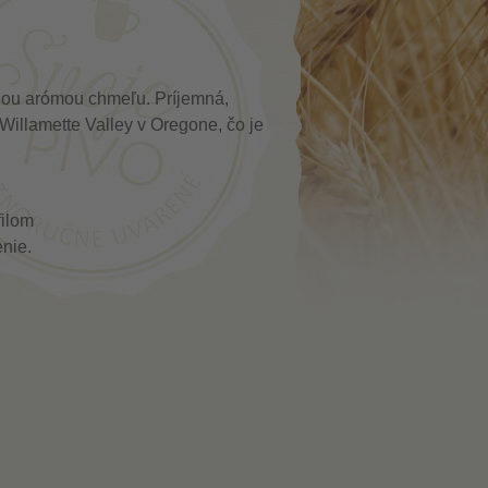
nou arómou chmeľu. Príjemná,
Willamette Valley v Oregone, čo je
ilom
enie.