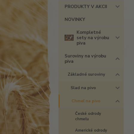
PRODUKTY V AKCII
NOVINKY
Kompletné
sety na výrobu
piva
Suroviny na výrobu
piva
Základné suroviny
Slad na pivo
Chmeľ na pivo
České odrody
chmeľu
Americké odrody