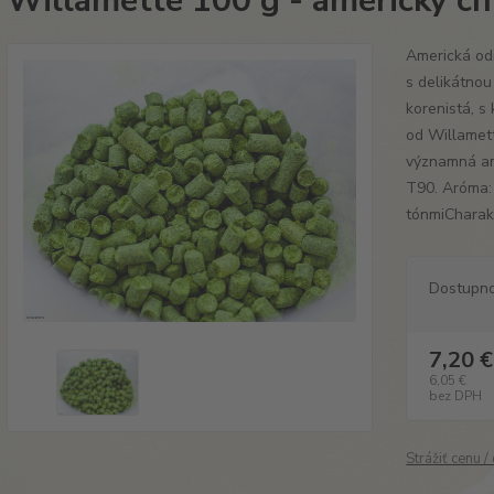
Willamette 100 g - americký c
Americká od
s delikátno
korenistá, s
od Willamett
významná am
T90. Aróma:
tónmiCharakt
Dostupn
7,20 €
6,05 €
bez DPH
Strážiť cenu 