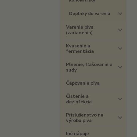
koncentráty
Doplnky do varenia
Varenie piva
(zariadenia)
Kvasenie a
fermentácia
Plnenie, fľašovanie a
sudy
Čapovanie piva
Čistenie a
dezinfekcia
Príslušenstvo na
výrobu piva
Iné nápoje