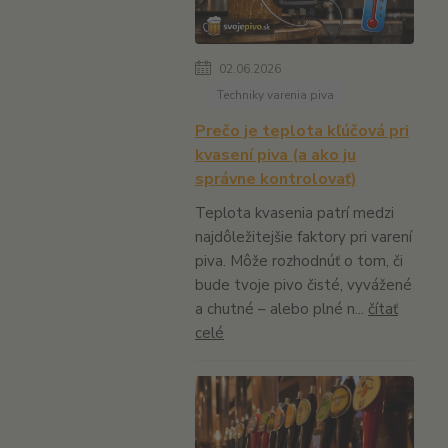
02.06.2026
Techniky varenia piva
Prečo je teplota kľúčová pri
kvasení piva (a ako ju
správne kontrolovať)
Teplota kvasenia patrí medzi
najdôležitejšie faktory pri varení
piva. Môže rozhodnúť o tom, či
bude tvoje pivo čisté, vyvážené
a chutné – alebo plné n...
čítať
celé