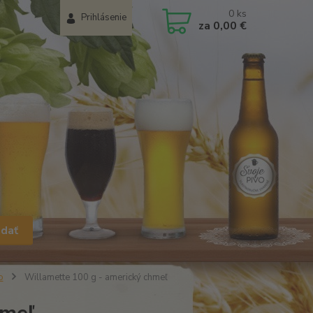
0
ks
Prihlásenie
za
0,00 €
adať
o
Willamette 100 g - americký chmeľ