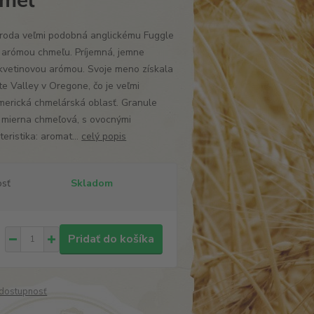
hmeľ
roda veľmi podobná anglickému Fuggle
u arómou chmeľu. Príjemná, jemne
 kvetinovou arómou. Svoje meno získala
e Valley v Oregone, čo je veľmi
erická chmelárská oblasť. Granule
 mierna chmeľová, s ovocnými
eristika: aromat...
celý popis
osť
Skladom
Pridať do košíka
/ dostupnosť