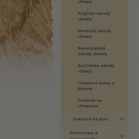
chmeľu
Anglické odrody
chmeľu
Nemecké odrody
chmeľu
Novozéladské
odrody chmeľu
Austrálske odrody
chmeľu
Chmeľové arómy a
korenie
Pomôcky na
chmeľovar
kvasnice na pivo
Polotovary a