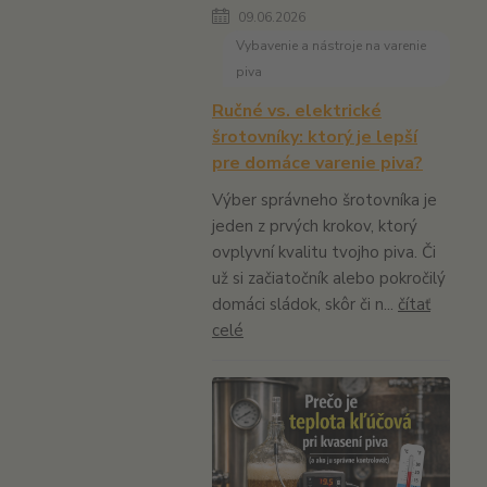
09.06.2026
Vybavenie a nástroje na varenie
piva
Ručné vs. elektrické
šrotovníky: ktorý je lepší
pre domáce varenie piva?
Výber správneho šrotovníka je
jeden z prvých krokov, ktorý
ovplyvní kvalitu tvojho piva. Či
už si začiatočník alebo pokročilý
domáci sládok, skôr či n...
čítať
celé