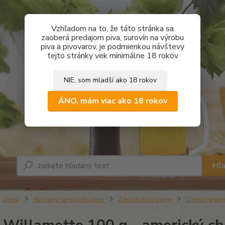
Vzhľadom na to, že táto stránka sa
zaoberá predajom piva, surovín na výrobu
piva a pivovarov, je podmienkou návštevy
tejto stránky vek minimálne 18 rokov
NIE, som mladší ako 18 rokov
ÁNO, mám viac ako 18 rokov
Hľ
Úvod
Suroviny na výrobu piva
Základné suroviny
Chmeľ na piv