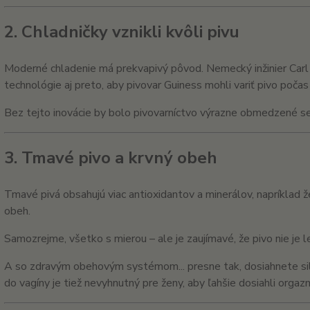
2. Chladničky vznikli kvôli pivu
Moderné chladenie má prekvapivý pôvod. Nemecký inžinier
Carl
technológie aj preto, aby pivovar Guiness mohli variť pivo počas
Bez tejto inovácie by bolo pivovarníctvo výrazne obmedzené s
3. Tmavé pivo a krvný obeh
Tmavé pivá obsahujú viac antioxidantov a minerálov, napríklad 
obeh.
Samozrejme, všetko s mierou – ale je zaujímavé, že pivo nie je l
A so zdravým obehovým systémom... presne tak, dosiahnete silne
do vagíny je tiež nevyhnutný pre ženy, aby ľahšie dosiahli orgaz