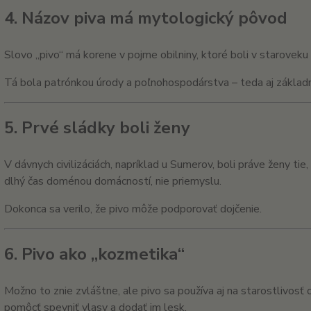
4. Názov piva má mytologický pôvod
Slovo „pivo“ má korene v pojme obilniny, ktoré boli v starovek
Tá bola patrónkou úrody a poľnohospodárstva – teda aj základne
5. Prvé sládky boli ženy
V dávnych civilizáciách, napríklad u Sumerov, boli práve ženy tie, 
dlhý čas doménou domácností, nie priemyslu.
Dokonca sa verilo, že pivo môže podporovať dojčenie.
6. Pivo ako „kozmetika“
Možno to znie zvláštne, ale pivo sa používa aj na starostlivosť 
pomôcť spevniť vlasy a dodať im lesk.