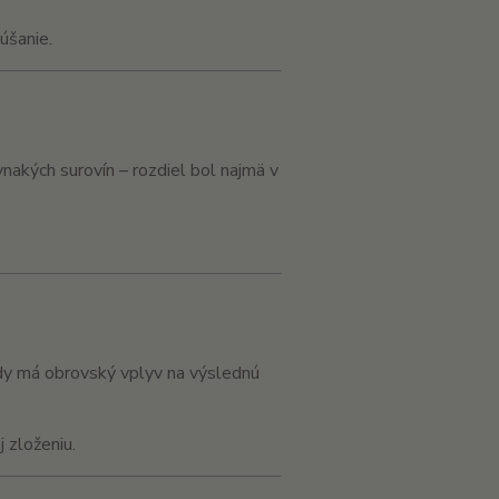
úšanie.
vnakých surovín – rozdiel bol najmä v
ody má obrovský vplyv na výslednú
 zloženiu.