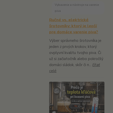
Vybavenie a nástroje na varenie
piva
Ručné vs. elektrické
šrotovníky: ktorý je lepší
pre domáce varenie piva?
Výber správneho šrotovníka je
jeden z prvých krokov, ktorý
ovplyvní kvalitu tvojho piva. Či
už si začiatočník alebo pokročilý
domáci sládok, skôr či n...
čítať
celé