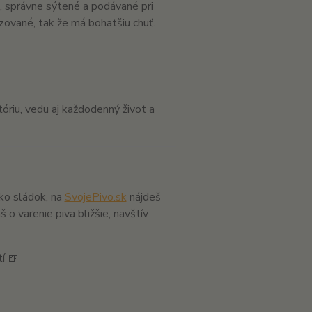
, správne sýtené a podávané pri
izované, tak že má bohatšiu chuť.
tóriu, vedu aj každodenný život a
ako sládok, na
SvojePivo.sk
nájdeš
o varenie piva bližšie, navštív
í 🍺