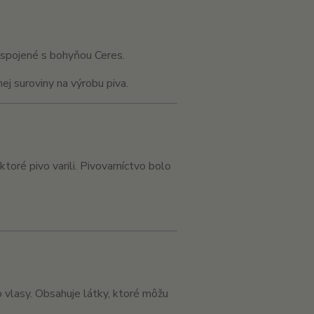
u spojené s bohyňou
Ceres
.
j suroviny na výrobu piva.
ktoré pivo varili. Pivovarníctvo bolo
o vlasy. Obsahuje látky, ktoré môžu