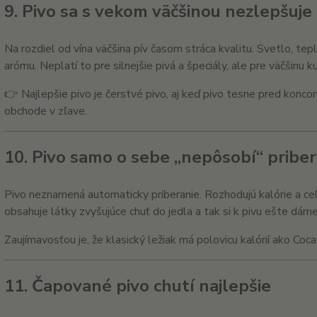
9. Pivo sa s vekom väčšinou nezlepšuje
Na rozdiel od vína väčšina pív časom stráca kvalitu. Svetlo, tep
arómu. Neplatí to pre silnejšie pivá a špeciály, ale pre väčšinu 
👉 Najlepšie pivo je čerstvé pivo, aj keď pivo tesne pred kon
obchode v zľave.
10. Pivo samo o sebe „nepôsobí“ priber
Pivo neznamená automaticky priberanie. Rozhodujú kalórie a cel
obsahuje látky zvyšujúce chuť do jedla a tak si k pivu ešte dáme 
Zaujímavosťou je, že klasický ležiak má polovicu kalórií ako Coca
11. Čapované pivo chutí najlepšie