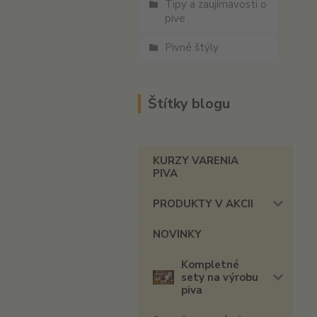
Tipy a zaujímavosti o
pive
Pivné štýly
Štítky blogu
KURZY VARENIA
PIVA
PRODUKTY V AKCII
NOVINKY
Kompletné
sety na výrobu
piva