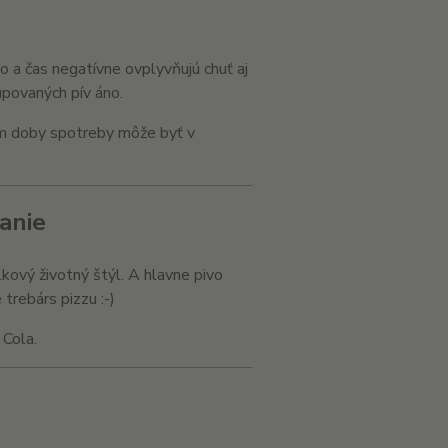
lo a čas negatívne ovplyvňujú chuť aj
kupovaných pív áno.
com doby spotreby môže byť v
anie
kový životný štýl. A hlavne pivo
trebárs pizzu :-)
 Cola.