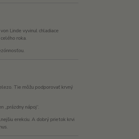
 von Linde
vyvinul chladiace
 celého roka.
ezónnosťou.
železo. Tie môžu podporovať krvný
en „prázdny nápoj“.
jšiu erekciu. A dobrý prietok krvi
mus.