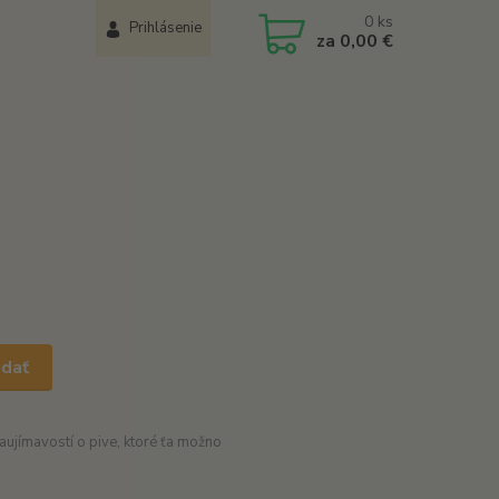
0
ks
Prihlásenie
za
0,00 €
adať
ujímavostí o pive, ktoré ťa možno