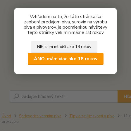
Vzhľadom na to, že táto stránka sa
zaoberá predajom piva, surovín na výrobu
piva a pivovarov, je podmienkou návštevy
tejto stránky vek minimálne 18 rokov
NIE, som mladší ako 18 rokov
ÁNO, mám viac ako 18 rokov
Hľ
Úvod
Sprievodca varením piva
Tipy a zaujímavosti o pive
11 za
prekvapia