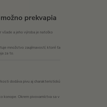
a možno prekvapia
r všade a jeho výroba je natoľko
istuje množstvo zaujímavostí, ktoré ťa
ja za to.
kosti dodáva pivu aj charakteristickú
ako konope. Okrem pivovarníctva sa v