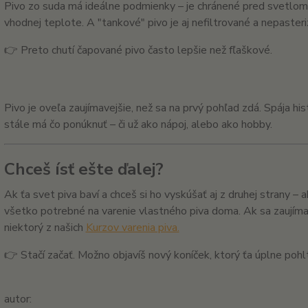
Pivo zo suda má ideálne podmienky – je chránené pred svetlom
vhodnej teplote. A "tankové" pivo je aj nefiltrované a nepaster
👉 Preto chutí čapované pivo často lepšie než fľaškové.
Pivo je oveľa zaujímavejšie, než sa na prvý pohľad zdá. Spája his
stále má čo ponúknuť – či už ako nápoj, alebo ako hobby.
Chceš ísť ešte ďalej?
Ak ťa svet piva baví a chceš si ho vyskúšať aj z druhej strany – 
všetko potrebné na varenie vlastného piva doma. Ak sa zaujímaš 
niektorý z našich
Kurzov varenia piva.
👉 Stačí začať. Možno objavíš nový koníček, ktorý ťa úplne pohlt
autor: