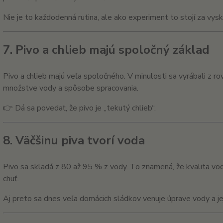
Nie je to každodenná rutina, ale ako experiment to stojí za vysk
7. Pivo a chlieb majú spoločný základ
Pivo a chlieb majú veľa spoločného. V minulosti sa vyrábali z ro
množstve vody a spôsobe spracovania.
👉 Dá sa povedať, že pivo je „tekutý chlieb“.
8. Väčšinu piva tvorí voda
Pivo sa skladá z 80 až 95 % z vody. To znamená, že kvalita v
chuť.
Aj preto sa dnes veľa domácich sládkov venuje úprave vody a jej