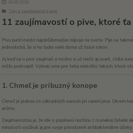
26
.
05
.
2026
Tipy a zaujímavosti o pive
11 zaujímavostí o pive, ktoré ť
Pivo patrí medzi najobľúbenejšie nápoje na svete. Pije sa takme
jednoduchá, že si ho ľudia varili doma už tisíce rokov.
Aj keď sa o pive zaujímaš a možno si už niečo aj uvaril, stále ex
môžu prekvapiť. Vybrali sme pre teba niekoľko takých, ktoré sto
1. Chmeľ je príbuzný konope
Chmeľ je jednou zo základných surovín pri varení piva. Okrem hor
arómu.
Zaujímavosťou je, že ide o popínavú rastlinu z rovnakej čeľade 
minulosti využíval aj pre svoje prirodzené antibakteriálne účinky.