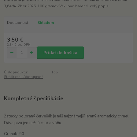
3,64 %. Zber 2025. 100 gramov Vákuovo balené.
celý popis
Dostupnosť
Skladom
3,50 €
2,94 €
bez DPH
Pridať do košíka
Číslo produktu:
105
Strážiť cenu / dostupnosť
Kompletné špecifikácie
Žatecký poloraný červeňák je náš najznámejší jemný aromatický chmeľ.
Dáva pivu jedinečnú chuť a vôňu.
Granule 90.