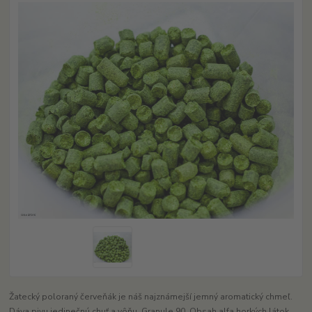
Žatecký poloraný červeňák je náš najznámejší jemný aromatický chmeľ.
Dáva pivu jedinečnú chuť a vôňu. Granule 90. Obsah alfa horkých látok