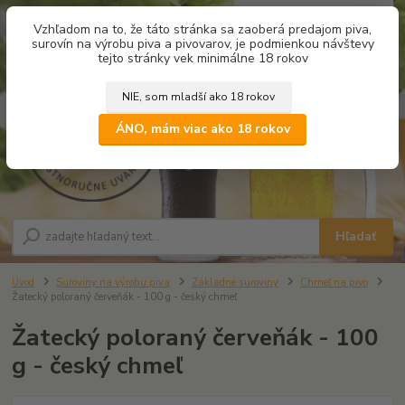
0
ks
Vzhľadom na to, že táto stránka sa zaoberá predajom piva,
za
0,00 €
surovín na výrobu piva a pivovarov, je podmienkou návštevy
tejto stránky vek minimálne 18 rokov
NIE, som mladší ako 18 rokov
Menu
ÁNO, mám viac ako 18 rokov
Hľadať
Úvod
Suroviny na výrobu piva
Základné suroviny
Chmeľ na pivo
Žatecký poloraný červeňák - 100 g - český chmeľ
Žatecký poloraný červeňák - 100
g - český chmeľ