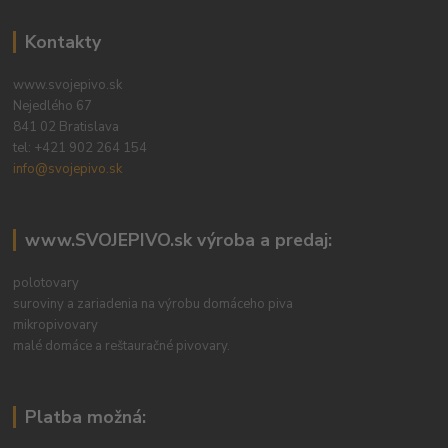
Kontakty
www.svojepivo.sk
Nejedlého 67
841 02 Bratislava
tel:
+421 902 264 154
info@svojepivo.sk
www.SVOJEPIVO.sk výroba a predaj:
polotovary
suroviny a zariadenia na výrobu domáceho piva
mikropivovary
malé domáce a reštauračné pivovary.
Platba možná: