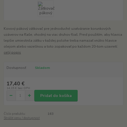
Kovový pákový zátkovač pre jednoduché uzatváranie korunkových
uzáverov na fľaše, vhodný na viac druhov fliaš. Pred použitím, aby hlavica
lepšie umiestnila zátku v každej polohe treba namazať vnútro hlavice
olejom alebo vazelínou a toto zopakovať po každom 20-tom uzavretí.
celý popis
Dostupnosť
Skladom
17,40 €
14,15 €
bez DPH
Pridať do košíka
Číslo produktu:
163
Strážiť cenu / dostupnosť