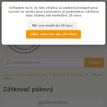
0
ks
Vzhľadom na to, že táto stránka sa zaoberá predajom piva,
za
0,00 €
surovín na výrobu piva a pivovarov, je podmienkou návštevy
tejto stránky vek minimálne 18 rokov
NIE, som mladší ako 18 rokov
Menu
ÁNO, mám viac ako 18 rokov
Hľadať
Úvod
Plnenie, fľašovanie a sudy
Fľašovanie
Zátkovače
Zátkovač
pákový
Zátkovač pákový