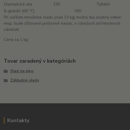
Diastatická sila
250
Týždeň
ß-glukán (65 °C)
350
Pri väčšom množstve sladu (nad 13 kg) možný iba osobný odber,
resp. bude účtované poštovné naviac, v závislosti od hmotnosti
zásielok.
Cena za 1 kg
Tovar zaradený v kategóriách
Slad na pivo
Základné slady
Kontakty