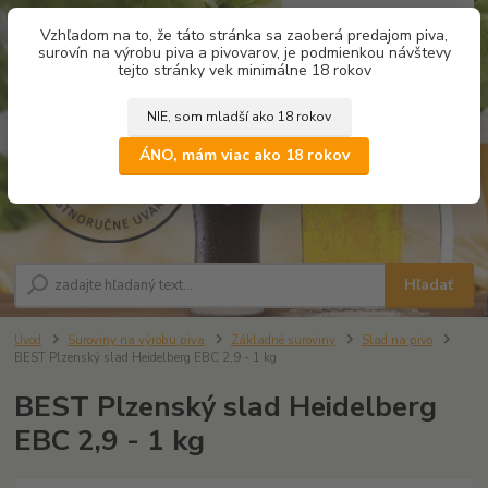
0
ks
Vzhľadom na to, že táto stránka sa zaoberá predajom piva,
za
0,00 €
surovín na výrobu piva a pivovarov, je podmienkou návštevy
tejto stránky vek minimálne 18 rokov
NIE, som mladší ako 18 rokov
Menu
ÁNO, mám viac ako 18 rokov
Hľadať
Úvod
Suroviny na výrobu piva
Základné suroviny
Slad na pivo
BEST Plzenský slad Heidelberg EBC 2,9 - 1 kg
BEST Plzenský slad Heidelberg
EBC 2,9 - 1 kg