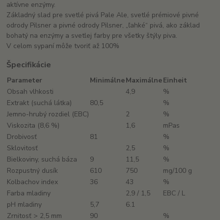
aktívne enzýmy.
Základný slad pre svetlé pivá Pale Ale, svetlé prémiové pivné
odrody Pilsner a pivné odrody Pilsner, „ľahké“ pivá, ako základ
bohatý na enzýmy a svetlej farby pre všetky štýly piva.
V celom sypaní môže tvoriť až 100%
Špecifikácie
Parameter
Minimálne
Maximálne
Einheit
Obsah vlhkosti
4,9
%
Extrakt (suchá látka)
80,5
%
Jemno-hrubý rozdiel (EBC)
2
%
Viskozita (8,6 %)
1,6
mPas
Drobivosť
81
%
Sklovitosť
2,5
%
Bielkoviny, suchá báza
9
11,5
%
Rozpustný dusík
610
750
mg/100 g
Kolbachov index
36
43
%
Farba mladiny
2,9 / 1,5
EBC / L
pH mladiny
5,7
6.1
Zrnitosť > 2,5 mm
90
%