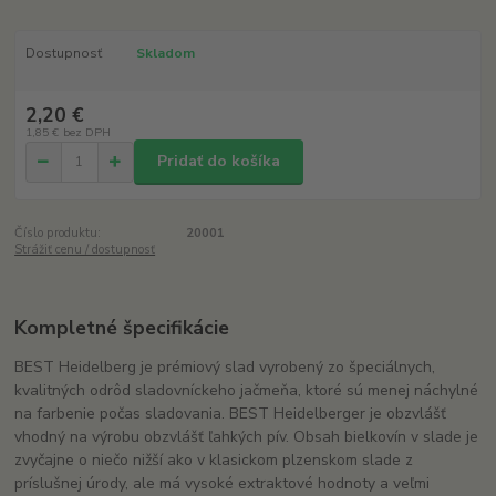
Dostupnosť
Skladom
2,20 €
1,85 €
bez DPH
Pridať do košíka
Číslo produktu:
20001
Strážiť cenu / dostupnosť
Kompletné špecifikácie
BEST Heidelberg je prémiový slad vyrobený zo špeciálnych,
kvalitných odrôd sladovníckeho jačmeňa, ktoré sú menej náchylné
na farbenie počas sladovania. BEST Heidelberger je obzvlášť
vhodný na výrobu obzvlášť ľahkých pív. Obsah bielkovín v slade je
zvyčajne o niečo nižší ako v klasickom plzenskom slade z
príslušnej úrody, ale má vysoké extraktové hodnoty a veľmi