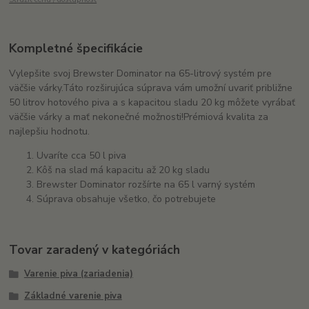
Kompletné špecifikácie
Vylepšite svoj Brewster Dominator na 65-litrový systém pre
väčšie várky.
Táto rozširujúca súprava vám umožní uvariť približne
50 litrov hotového piva a s kapacitou sladu 20 kg môžete vyrábať
väčšie várky a mať nekonečné možnosti!
Prémiová kvalita za
najlepšiu hodnotu.
Uvaríte cca 50 l piva
Kôš na slad má kapacitu až 20 kg sladu
Brewster Dominator rozšírte na 65 l varný systém
Súprava obsahuje všetko, čo potrebujete
Tovar zaradený v kategóriách
Varenie piva (zariadenia)
Základné varenie piva