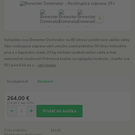
Vylepšite svoj Brewster Dominator na 65-litrový systém pre väčšie várky.
Táto rozširujúca súprava vám umožní uvariť približne 50 litrov hotového
piva a s kapacitou sladu 20 kg môžete vyrábať väčšie várky a mať
nekonečné možnosti! Prémiová kvalita za najlepšiu hodnotu. Uvaríte cca
50 l piva Kôš na s...
celý popis
Dostupnosť
Skladom
264,00 €
214,63 €
bez DPH
Pridať do košíka
Číslo produktu:
11121
Strážiť cenu / dostupnosť