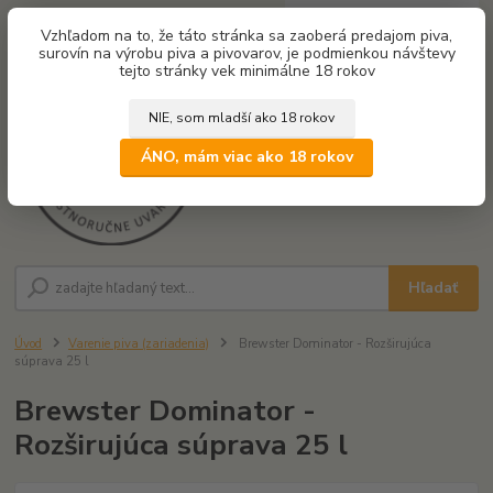
0
ks
Vzhľadom na to, že táto stránka sa zaoberá predajom piva,
za
0,00 €
surovín na výrobu piva a pivovarov, je podmienkou návštevy
tejto stránky vek minimálne 18 rokov
NIE, som mladší ako 18 rokov
Menu
ÁNO, mám viac ako 18 rokov
Hľadať
Úvod
Varenie piva (zariadenia)
Brewster Dominator - Rozširujúca
súprava 25 l
Brewster Dominator -
Rozširujúca súprava 25 l