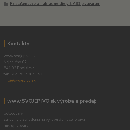
Príslušenstvo a náhradné diely k AIO pivovarom
Kontakty
www.svojepivo.sk
Nejedlého 67
841 02 Bratislava
tel:
+421 902 264 154
info@svojepivo.sk
www.SVOJEPIVO.sk výroba a predaj:
polotovary
suroviny a zariadenia na výrobu domáceho piva
mikropivovary