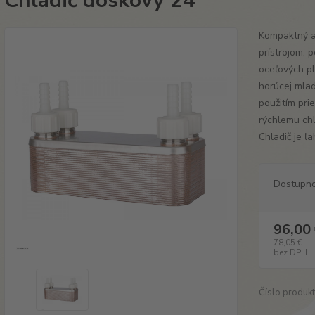
Chladič doskový 24
Kompaktný a 
prístrojom, 
oceľových pl
horúcej mlad
použitím pri
rýchlemu chl
Chladič je ľa
Dostupn
96,00
78,05 €
bez DPH
Číslo produkt