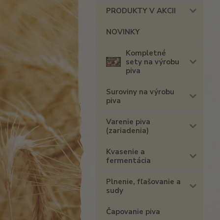
PRODUKTY V AKCII
NOVINKY
Kompletné
sety na výrobu
piva
Suroviny na výrobu
piva
Varenie piva
(zariadenia)
Kvasenie a
fermentácia
Plnenie, fľašovanie a
sudy
Čapovanie piva