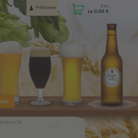
0
ks
Prihlásenie
za
0,00 €
adať
 doskový 24