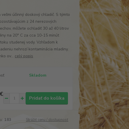
veľmi účinný doskový chladič. S týmto
pozostávajúcim z 24 nerezových
echov, môžete ochladiť 30 až 40 litrov
iny na 20° C za cca 10-15 minút
etoku studenej vody. Vzhľadom k
adeniu nehrozí kontaminácia mladiny.
hko ov...
celý popis
osť
Skladom
 €
Pridať do košíka
u:
183
Strážiť cenu / dostupnosť