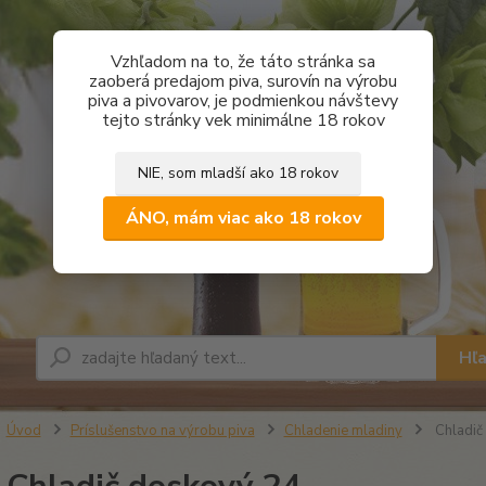
Vzhľadom na to, že táto stránka sa
zaoberá predajom piva, surovín na výrobu
piva a pivovarov, je podmienkou návštevy
tejto stránky vek minimálne 18 rokov
NIE, som mladší ako 18 rokov
ÁNO, mám viac ako 18 rokov
Hľ
Úvod
Príslušenstvo na výrobu piva
Chladenie mladiny
Chladič