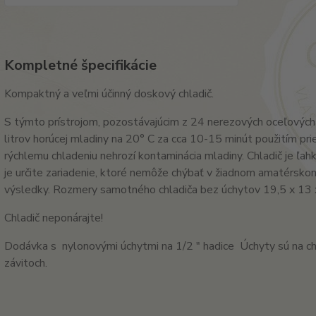
Kompletné špecifikácie
Kompaktný a veľmi účinný doskový chladič.
S týmto prístrojom, pozostávajúcim z 24 nerezových oceľových
litrov horúcej mladiny na 20° C za cca 10-15 minút použitím pr
rýchlemu chladeniu nehrozí kontaminácia mladiny. Chladič je ľah
je určite zariadenie, ktoré nemôže chýbať v žiadnom amatérskom
výsledky. Rozmery samotného chladiča bez úchytov 19,5 x 13 
Chladič neponárajte!
Dodávka s nylonovými úchytmi na 1/2 " hadice Úchyty sú na ch
závitoch.