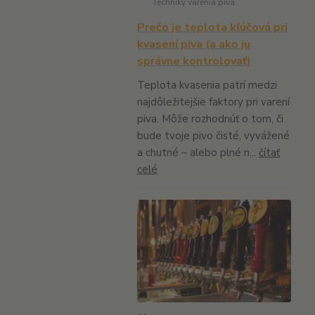
Techniky varenia piva
Prečo je teplota kľúčová pri
kvasení piva (a ako ju
správne kontrolovať)
Teplota kvasenia patrí medzi
najdôležitejšie faktory pri varení
piva. Môže rozhodnúť o tom, či
bude tvoje pivo čisté, vyvážené
a chutné – alebo plné n...
čítať
celé