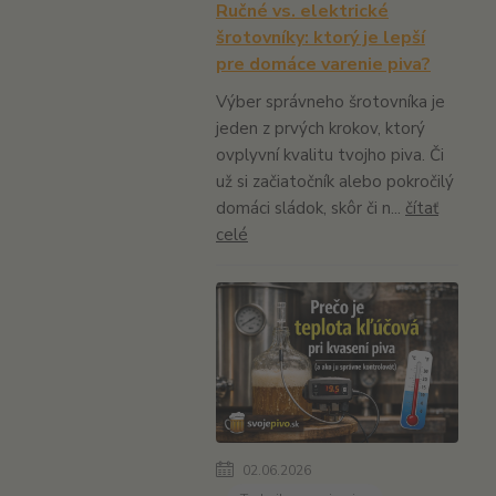
Ručné vs. elektrické
šrotovníky: ktorý je lepší
pre domáce varenie piva?
Výber správneho šrotovníka je
jeden z prvých krokov, ktorý
ovplyvní kvalitu tvojho piva. Či
už si začiatočník alebo pokročilý
domáci sládok, skôr či n...
čítať
celé
02.06.2026