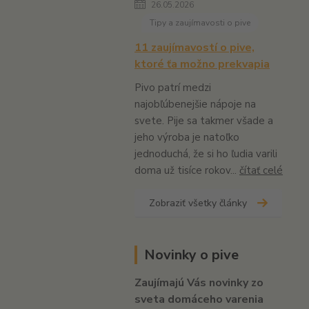
26.05.2026
Tipy a zaujímavosti o pive
11 zaujímavostí o pive,
ktoré ťa možno prekvapia
Pivo patrí medzi
najobľúbenejšie nápoje na
svete. Pije sa takmer všade a
jeho výroba je natoľko
jednoduchá, že si ho ľudia varili
doma už tisíce rokov...
čítať celé
Zobraziť všetky články
Novinky o pive
Zaujímajú Vás novinky zo
sveta domáceho varenia