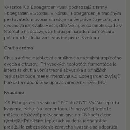
Kvasnice K.9 Ebbegarden Kveik pochádzajú z farmy
Ebbegarden v Stordal, v Nórsku.
Ebbegarden je tradičným
pestovateľom ovocia a traduje sa, že práve to je zdrojom
ovocnosti ich Kveiku.
Počas dôb Vikingov sa mnohí usadili v
Stordal a na oslavy, stretnutia pri narodení, birmovaní a
pohreboch si ľudia varili vlastné pivo s Kveikom.
Chuť a aróma
Chuť a aróma je jablková a hrušková s náznakmi tropického
ovocia a citrusov.
Pri vysokých teplotách fermentácie je
intenzita chuti a vôní stredná až vysoká a pri nižších
teplotách bude menej intenzívna.
K.9 Ebbegarden zvyšujú
horkosť a odporúča sa upraviť varenie na nižšiu IBU.
Kvasenie
K.9 Ebbegarden kvasia od 18°C do 38°C. Vyššia teplota
kvasenia, rýchlejšia fermentácia.
Pri najvyššej teplote
môžete očakávať prekvasenie piva do 48 hodín alebo
rýchlejšie.
Pri nižších teplotách sa doba fermentácie
predĺži.
Na zabezpečenie zdravého kvasenia sa odporúča