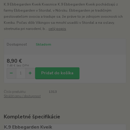
K.9 Ebbegarden Kveik Kvasnice K.9 Ebbegarden Kveik pochádzajú z
farmy Ebbegarden v Stordal, v Nórsku. Ebbegarden je tradičným
pestovateľom ovocia a traduje sa, že práve to je zdrojom ovocnosti ich
Kveiku. Počas dôb Vikingov sa mnohí usadili v Stordal a na oslavy,
stretnutia pri narodení, b...
celý popis
Dostupnosť
Skladom
8,90 €
7,48 €
bez DPH
Pridať do košíka
Číslo produktu:
1313
Strážiť cenu / dostupnosť
Kompletné špecifikácie
K.9 Ebbegarden
Kveik