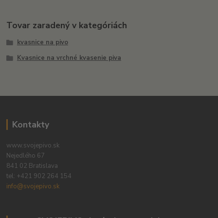
Tovar zaradený v kategóriách
kvasnice na pivo
Kvasnice na vrchné kvasenie piva
Kontakty
www.svojepivo.sk
Nejedlého 67
841 02 Bratislava
tel:
+421 902 264 154
info@svojepivo.sk