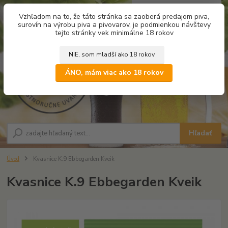
0
ks
Vzhľadom na to, že táto stránka sa zaoberá predajom piva,
za
0,00 €
surovín na výrobu piva a pivovarov, je podmienkou návštevy
tejto stránky vek minimálne 18 rokov
NIE, som mladší ako 18 rokov
Menu
ÁNO, mám viac ako 18 rokov
Hľadať
Úvod
Kvasnice K.9 Ebbegarden Kveik
Kvasnice K.9 Ebbegarden Kveik