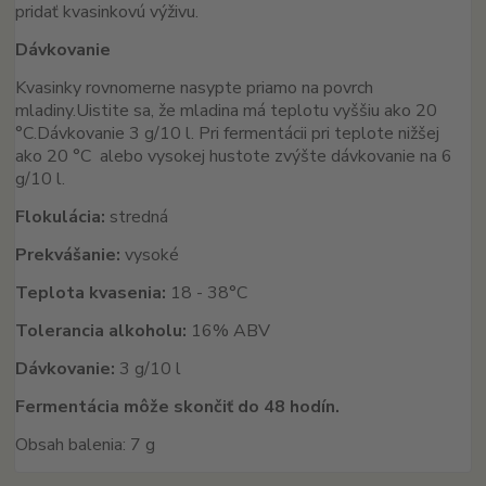
pridať kvasinkovú výživu.
Dávkovanie
Kvasinky rovnomerne nasypte priamo na povrch
mladiny.
Uistite sa, že mladina má teplotu vyššiu ako 20
°C.
Dávkovanie 3 g/10 l. Pri fermentácii pri teplote nižšej
ako 20 °C alebo vysokej hustote zvýšte dávkovanie na 6
g/10 l.
Flokulácia:
stredná
Prekvášanie:
vysoké
Teplota kvasenia:
18 - 38°C
Tolerancia alkoholu:
16% ABV
Dávkovanie:
3 g/10 l
Fermentácia môže skončiť do 48 hodín.
Obsah balenia: 7 g