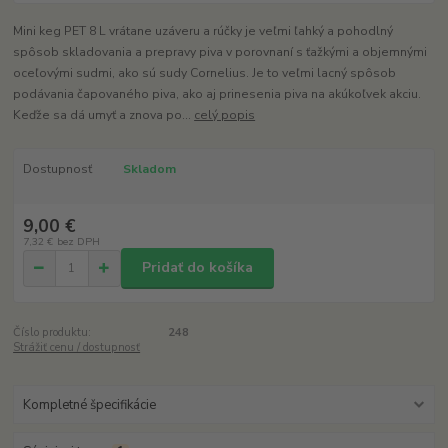
Mini keg PET 8 L vrátane uzáveru a rúčky je veľmi ľahký a pohodlný
spôsob skladovania a prepravy piva v porovnaní s ťažkými a objemnými
oceľovými sudmi, ako sú sudy Cornelius. Je to veľmi lacný spôsob
podávania čapovaného piva, ako aj prinesenia piva na akúkoľvek akciu.
Keďže sa dá umyť a znova po...
celý popis
Dostupnosť
Skladom
9,00 €
7,32 €
bez DPH
Pridať do košíka
Číslo produktu:
248
Strážiť cenu / dostupnosť
Kompletné špecifikácie