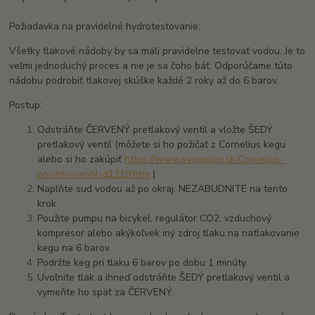
Požiadavka na pravidelné hydrotestovanie:
Všetky tlakové nádoby by sa mali pravidelne testovať vodou. Je to
veľmi jednoduchý proces a nie je sa čoho báť. Odporúčame túto
nádobu podrobiť tlakovej skúške každé 2 roky až do 6 barov.
Postup:
Odstráňte ČERVENÝ pretlakový ventil a vložte ŠEDÝ
pretlakový ventil (môžete si ho požičať z Cornelius kegu
alebo si ho zakúpiť
https://www.svojepivo.sk/Cornelius-
poistny-ventil-d1218.htm
)
Naplňte sud vodou až po okraj.
NEZABUDNITE na tento
krok.
Použite pumpu na bicykel, regulátor CO2, vzduchový
kompresor alebo akýkoľvek iný zdroj tlaku na natlakovanie
kegu na 6 barov.
Podržte keg pri tlaku 6 barov po dobu 1 minúty.
Uvoľnite tlak a ihneď odstráňte ŠEDÝ pretlakový ventil a
vymeňte ho späť za ČERVENÝ.