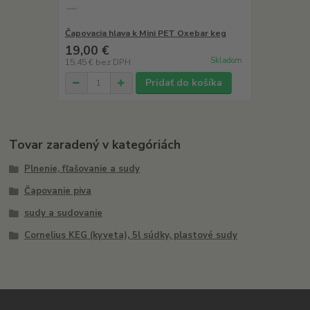
Čapovacia hlava k Mini PET Oxebar keg
19,00 €
Skladom
15,45 €
bez DPH
Pridať do košíka
Tovar zaradený v kategóriách
Plnenie, fľašovanie a sudy
Čapovanie piva
sudy a sudovanie
Cornelius KEG (kyveta), 5l súdky, plastové sudy