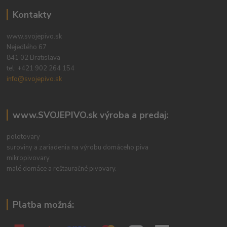
Kontakty
www.svojepivo.sk
Nejedlého 67
841 02 Bratislava
tel:
+421 902 264 154
info@svojepivo.sk
www.SVOJEPIVO.sk výroba a predaj:
polotovary
suroviny a zariadenia na výrobu domáceho piva
mikropivovary
malé domáce a reštauračné pivovary.
Platba možná: