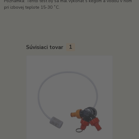
Poznámka: Tento test by sa mal vykonať s kegom a vodou v ňom
pri izbovej teplote 15-30
˚C.
Súvisiaci tovar
1