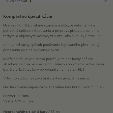
Súvisiaci tovar
1
Kompletné špecifikácie
Mini keg PET 8 L vrátane uzáveru a rúčky je veľmi ľahký a
pohodlný spôsob skladovania a prepravy piva v porovnaní s
ťažkými a objemnými oceľovými sudmi, ako sú sudy Cornelius.
Je to veľmi lacný spôsob podávania čapovaného piva, ako aj
prinesenia piva na akúkoľvek akciu.
Keďže sa dá umyť a znova použiť, je to tiež lacný spôsob
skladovania piva.
So špeciálnou zmesou polymérov je kyslíková
bariéra 3-krát lepšia v porovnaní s normálnym PET.
V týchto sudoch sa pivo ľahko skladuje až 6 mesiacov.
Na dávkovanie odporúčame špeciálne navrhnutú výčapnú hlavu.
Priemer: 155mm
Výška: 520 mm (keg)
Neprekračujte tlak 4 bary / 65 psi.