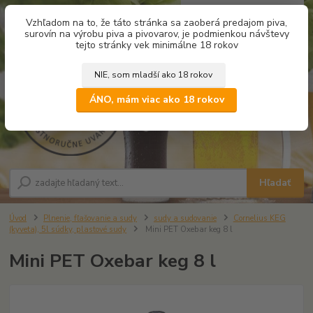
0
ks
Vzhľadom na to, že táto stránka sa zaoberá predajom piva,
za
0,00 €
surovín na výrobu piva a pivovarov, je podmienkou návštevy
tejto stránky vek minimálne 18 rokov
NIE, som mladší ako 18 rokov
Menu
ÁNO, mám viac ako 18 rokov
Hľadať
Úvod
Plnenie, fľašovanie a sudy
sudy a sudovanie
Cornelius KEG
(kyveta), 5l súdky, plastové sudy
Mini PET Oxebar keg 8 l
Mini PET Oxebar keg 8 l