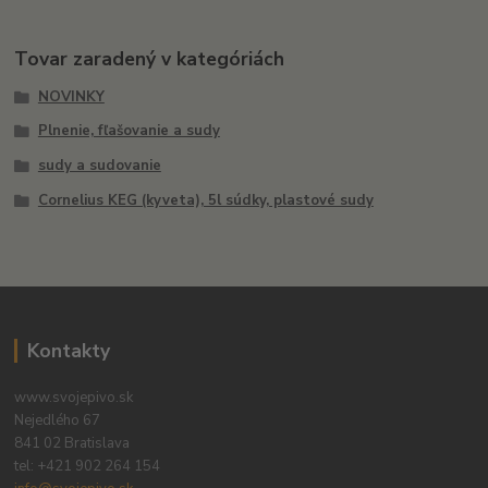
Tovar zaradený v kategóriách
NOVINKY
Plnenie, fľašovanie a sudy
sudy a sudovanie
Cornelius KEG (kyveta), 5l súdky, plastové sudy
Kontakty
www.svojepivo.sk
Nejedlého 67
841 02 Bratislava
tel:
+421 902 264 154