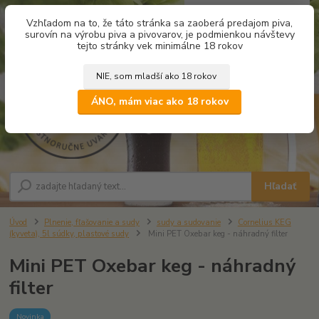
0
ks
Vzhľadom na to, že táto stránka sa zaoberá predajom piva,
za
0,00 €
surovín na výrobu piva a pivovarov, je podmienkou návštevy
tejto stránky vek minimálne 18 rokov
NIE, som mladší ako 18 rokov
Menu
ÁNO, mám viac ako 18 rokov
Hľadať
Úvod
Plnenie, fľašovanie a sudy
sudy a sudovanie
Cornelius KEG
(kyveta), 5l súdky, plastové sudy
Mini PET Oxebar keg - náhradný filter
Mini PET Oxebar keg - náhradný
filter
Novinka