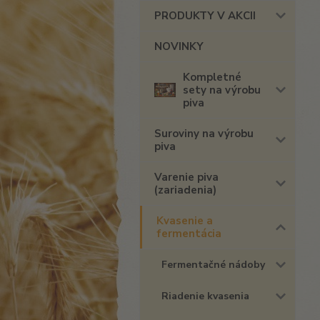
PRODUKTY V AKCII
NOVINKY
Kompletné
sety na výrobu
piva
Suroviny na výrobu
piva
Varenie piva
(zariadenia)
Kvasenie a
fermentácia
Fermentačné nádoby
Riadenie kvasenia