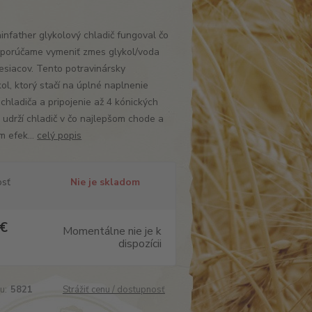
nfather glykolový chladič fungoval čo
odporúčame vymeniť zmes glykol/voda
esiacov. Tento potravinársky
ol, ktorý stačí na úplné naplnenie
chladiča a pripojenie až 4 kónických
 udrží chladič v čo najlepšom chode a
m efek...
celý popis
osť
Nie je skladom
 €
Momentálne nie je k
dispozícii
u:
5821
Strážiť cenu / dostupnosť