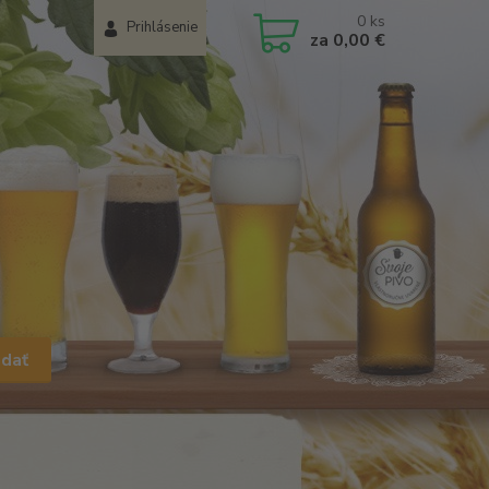
0
ks
Prihlásenie
za
0,00 €
adať