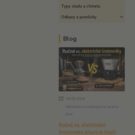
Typy sladu a chmeľu
Odkazy a pomôcky
Blog
09.06.2026
Vybavenie a nástroje na varenie
piva
Ručné vs. elektrické
šrotovníky: ktorý je lepší