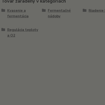
Tovar zaradený v kategóriách
Kvasenie a
Fermentačné
Riadenie
fermentácia
nádoby
Regulácia teploty
a O2