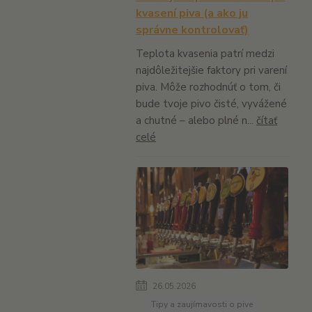
kvasení piva (a ako ju
správne kontrolovať)
Teplota kvasenia patrí medzi
najdôležitejšie faktory pri varení
piva. Môže rozhodnúť o tom, či
bude tvoje pivo čisté, vyvážené
a chutné – alebo plné n...
čítať
celé
26.05.2026
Tipy a zaujímavosti o pive