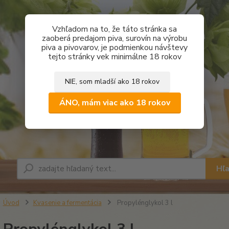
Vzhľadom na to, že táto stránka sa
zaoberá predajom piva, surovín na výrobu
piva a pivovarov, je podmienkou návštevy
tejto stránky vek minimálne 18 rokov
NIE, som mladší ako 18 rokov
ÁNO, mám viac ako 18 rokov
Hľ
Úvod
Kvasenie a fermentácia
Propylénglykol 3 l