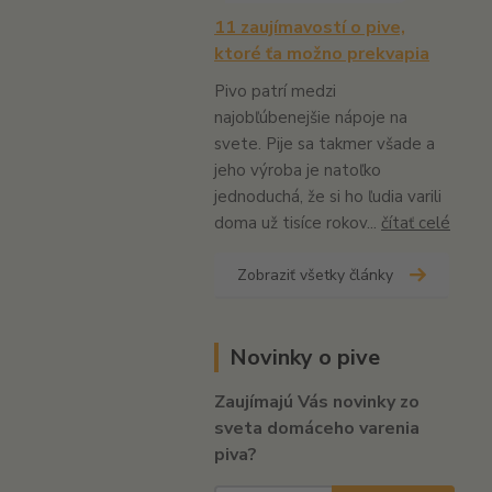
11 zaujímavostí o pive,
ktoré ťa možno prekvapia
Pivo patrí medzi
najobľúbenejšie nápoje na
svete. Pije sa takmer všade a
jeho výroba je natoľko
jednoduchá, že si ho ľudia varili
doma už tisíce rokov...
čítať celé
Zobraziť všetky články
Novinky o pive
Zaujímajú Vás novinky zo
sveta domáceho varenia
piva?