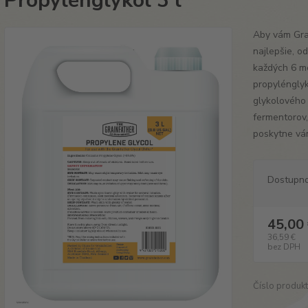
Propylénglykol 3 l
Aby vám Grai
najlepšie, 
každých 6 m
propylénglyk
glykolového 
fermentorov,
poskytne vá
Dostupn
45,00
36,59 €
bez DPH
Číslo produkt