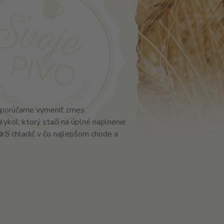
 odporúčame vymeniť zmes
ykol, ktorý stačí na úplné naplnenie
drží chladič v čo najlepšom chode a