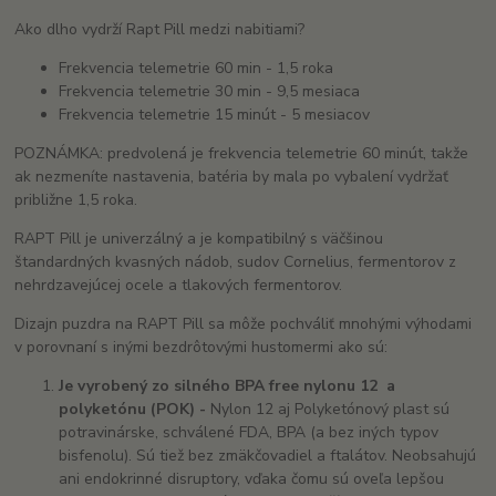
Ako dlho vydrží Rapt Pill medzi nabitiami?
Frekvencia telemetrie 60 min - 1,5 roka
Frekvencia telemetrie 30 min - 9,5 mesiaca
Frekvencia telemetrie 15 minút - 5 mesiacov
POZNÁMKA: predvolená je frekvencia telemetrie 60 minút, takže
ak nezmeníte nastavenia, batéria by mala po vybalení vydržať
približne 1,5 roka.
RAPT Pill je univerzálný a je kompatibilný s väčšinou
štandardných kvasných nádob, sudov Cornelius, fermentorov z
nehrdzavejúcej ocele a tlakových fermentorov.
Dizajn puzdra na RAPT Pill sa môže pochváliť mnohými výhodami
v porovnaní s inými bezdrôtovými hustomermi ako sú:
Je vyrobený zo silného BPA free nylonu 12 a
polyketónu (POK) -
Nylon 12 aj Polyketónový plast sú
potravinárske, schválené FDA, BPA (a bez iných typov
bisfenolu). Sú tiež bez zmäkčovadiel a ftalátov. Neobsahujú
ani endokrinné disruptory, vďaka čomu sú oveľa lepšou