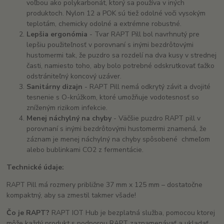
voľbou ako polykarbonát, ktorý sa používa v iných
produktoch. Nylon 12 a POK sú tiež odolné voči vysokým
teplotám, chemicky odolné a extrémne robustné.
Lepšia ergonómia
- Tvar RAPT Pill bol navrhnutý pre
lepšiu použiteľnosť v porovnaní s inými bezdrôtovými
hustomermi tak, že puzdro sa rozdelí na dva kusy v strednej
časti, namiesto toho, aby bolo potrebné odskrutkovať ťažko
odstrániteľný koncový uzáver.
Sanitárny dizajn
- RAPT Pill nemá odkrytý závit a dvojité
tesnenie s O-krúžkom, ktoré umožňuje vodotesnosť so
zníženým rizikom infekcie.
Menej náchylný na chyby
- Väčšie puzdro RAPT pill v
porovnaní s inými bezdrôtovými hustomermi znamená, že
záznam je menej náchylný na chyby spôsobené chmeľom
alebo bublinkami CO2 z fermentácie.
Technické údaje:
RAPT Pill má rozmery približne 37 mm x 125 mm – dostatočne
kompaktný, aby sa zmestil takmer všade!
Čo je RAPT?
RAPT IOT Hub je bezplatná služba, pomocou ktorej
môže každý produkt s podporou RAPT zaznamenávať a ukladať