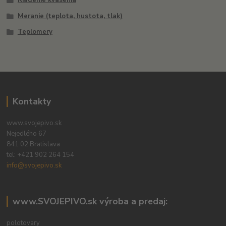
Meranie (teplota, hustota, tlak)
Teplomery
Kontakty
www.svojepivo.sk
Nejedlého 67
841 02 Bratislava
tel:
+421 902 264 154
info@svojepivo.sk
www.SVOJEPIVO.sk výroba a predaj:
polotovary