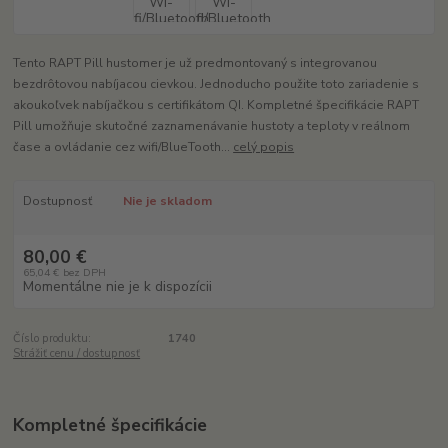
Tento RAPT Pill hustomer je už predmontovaný s integrovanou
bezdrôtovou nabíjacou cievkou. Jednoducho použite toto zariadenie s
akoukoľvek nabíjačkou s certifikátom QI. Kompletné špecifikácie RAPT
Pill umožňuje skutočné zaznamenávanie hustoty a teploty v reálnom
čase a ovládanie cez wifi/BlueTooth...
celý popis
Dostupnosť
Nie je skladom
80,00 €
65,04 €
bez DPH
Momentálne nie je k dispozícii
Číslo produktu:
1740
Strážiť cenu / dostupnosť
Kompletné špecifikácie