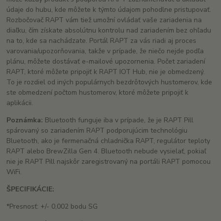
údaje do hubu, kde môžete k týmto údajom pohodlne pristupovať.
Rozbočovač RAPT vám tiež umožní ovládať vaše zariadenia na
diaľku, čím získate absolútnu kontrolu nad zariadením bez ohľadu
na to, kde sa nachádzate. Portál RAPT za vás riadi aj proces
varovania/upozorňovania, takže v prípade, že niečo nejde podľa
plánu, môžete dostávať e-mailové upozornenia. Počet zariadení
RAPT, ktoré môžete pripojiť k RAPT IOT Hub, nie je obmedzený.
To je rozdiel od iných populárnych bezdrôtových hustomerov, kde
ste obmedzení počtom hustomerov, ktoré môžete pripojiť k
aplikácii.
Poznámka:
Bluetooth funguje iba v prípade, že je RAPT Pill
spárovaný so zariadením RAPT podporujúcim technológiu
Bluetooth, ako je fermenačná chladnička RAPT, regulátor teploty
RAPT alebo BrewZilla Gen 4. Bluetooth nebude vysielať, pokiaľ
nie je RAPT Pill najskôr zaregistrovaný na portáli RAPT pomocou
WiFi.
ŠPECIFIKÁCIE:
*Presnosť: +/- 0,002 bodu SG