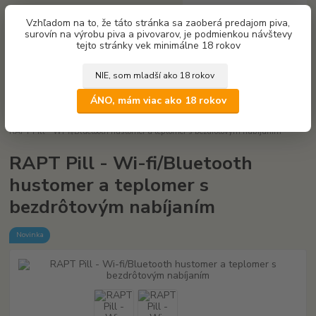
0
ks
Vzhľadom na to, že táto stránka sa zaoberá predajom piva,
za
0,00 €
surovín na výrobu piva a pivovarov, je podmienkou návštevy
tejto stránky vek minimálne 18 rokov
Menu
NIE, som mladší ako 18 rokov
Hľadať
ÁNO, mám viac ako 18 rokov
Úvod
Príslušenstvo na výrobu piva
Meranie (teplota, hustota, tlak)
RAPT Pill - Wi-fi/Bluetooth hustomer a teplomer s bezdrôtovým nabíjaním
RAPT Pill - Wi-fi/Bluetooth
hustomer a teplomer s
bezdrôtovým nabíjaním
Novinka