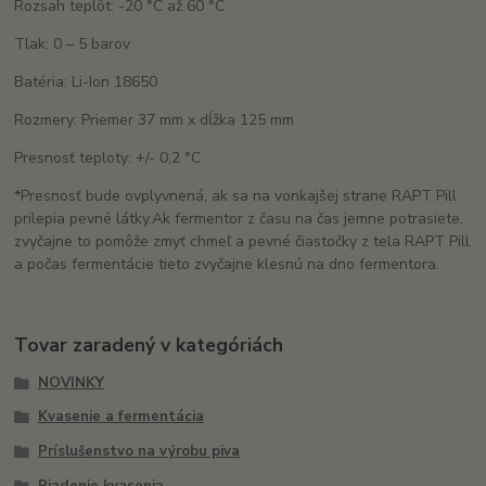
Rozsah teplôt: -20 °C až 60 °C
Tlak: 0 – 5 barov
Batéria: Li-Ion 18650
Rozmery: Priemer 37 mm x dĺžka 125 mm
Presnosť teploty: +/- 0,2 °C
*Presnosť bude ovplyvnená, ak sa na vonkajšej strane RAPT Pill
prilepia pevné látky.
Ak fermentor z času na čas jemne potrasiete,
zvyčajne to pomôže zmyť chmeľ a pevné čiastočky z tela RAPT Pill
a počas fermentácie tieto zvyčajne klesnú na dno fermentora.
Tovar zaradený v kategóriách
NOVINKY
Kvasenie a fermentácia
Príslušenstvo na výrobu piva
Riadenie kvasenia