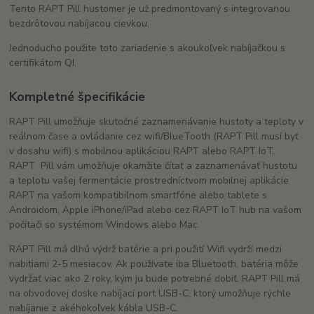
Tento RAPT Pill hustomer je už predmontovaný s integrovanou
bezdrôtovou nabíjacou cievkou.
Jednoducho použite toto zariadenie s akoukoľvek nabíjačkou s
certifikátom QI.
Kompletné špecifikácie
RAPT Pill umožňuje skutočné zaznamenávanie hustoty a teploty v
reálnom čase a ovládanie cez wifi/BlueTooth (RAPT Pill musí byť
v dosahu wifi) s mobilnou aplikáciou RAPT alebo RAPT IoT.
RAPT Pill vám umožňuje okamžite čítať a zaznamenávať hustotu
a teplotu vašej fermentácie prostredníctvom mobilnej aplikácie
RAPT na vašom kompatibilnom smartfóne alebo tablete s
Androidom, Apple iPhone/iPad alebo cez RAPT IoT hub na vašom
počítači so systémom Windows alebo Mac.
RAPT Pill má dlhú výdrž batérie a pri použití Wifi vydrží medzi
nabitiami 2-5 mesiacov. Ak používate iba Bluetooth, batéria môže
vydržať viac ako 2 roky, kým ju bude potrebné dobiť. RAPT Pill má
na obvodovej doske nabíjací port USB-C, ktorý umožňuje rýchle
nabíjanie z akéhokoľvek kábla USB-C.