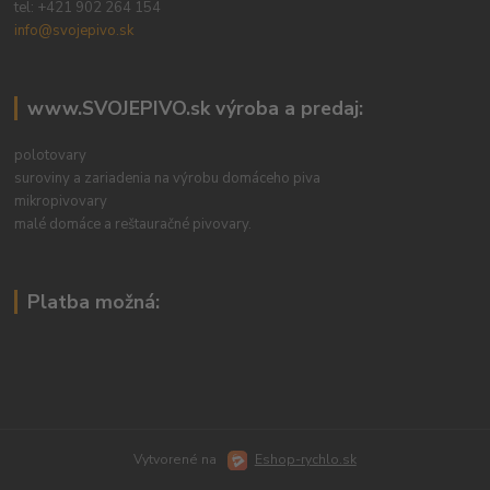
tel:
+421 902 264 154
info@svojepivo.sk
www.SVOJEPIVO.sk výroba a predaj:
polotovary
suroviny a zariadenia na výrobu domáceho piva
mikropivovary
malé domáce a reštauračné pivovary.
Platba možná:
Vytvorené na
Eshop-rychlo.sk