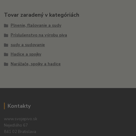
Tovar zaradený v kategóriách
Plnenie, fľašovanie a sudy
Príslušenstvo na výrobu piva
sudy a sudovanie
Hadice a spojky
Narážače, spojky a hadice
Kontakty
www.svojepivo.sk
Nejedlého 67
841 02 Bratislava