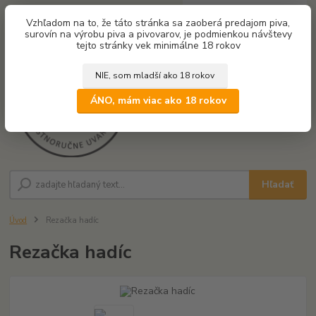
0
ks
Vzhľadom na to, že táto stránka sa zaoberá predajom piva,
za
0,00 €
surovín na výrobu piva a pivovarov, je podmienkou návštevy
tejto stránky vek minimálne 18 rokov
NIE, som mladší ako 18 rokov
Menu
ÁNO, mám viac ako 18 rokov
Hľadať
Úvod
Rezačka hadíc
Rezačka hadíc