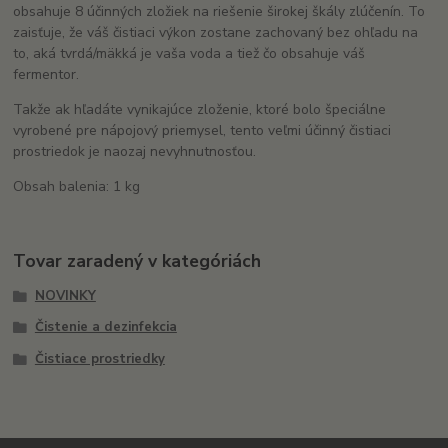
obsahuje 8 účinných zložiek na riešenie širokej škály zlúčenín.
To
zaisťuje, že váš čistiaci výkon zostane zachovaný bez ohľadu na
to, aká tvrdá/mäkká je vaša voda a tiež čo obsahuje váš
fermentor.
Takže ak hľadáte vynikajúce zloženie, ktoré bolo špeciálne
vyrobené pre nápojový priemysel, tento veľmi účinný čistiaci
prostriedok je naozaj nevyhnutnosťou.
Obsah balenia: 1 kg
Tovar zaradený v kategóriách
NOVINKY
Čistenie a dezinfekcia
Čistiace prostriedky