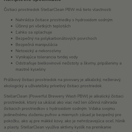
Čistiaci prostriedok StellarClean PBW má tieto vlastnosti:
Nahrádza čistiace prostriedky s hydroxidom sodným
Účinný pri všetkých teplotách
Ľahko sa oplachuje
Bezpečný na polykarbonátových povrchoch
Bezpečná manipulácia
Netoxický a nekorozívny
Vynikajúca tolerancia tvrdej vody
Odstraňuje bielkovinové nečistoty a škvrny, pripáleniny a
mastné kyseliny
Práškový čistiaci prostriedok na pivovary je alkalický, nežieravý,
ekologický a užívateľsky prívetivý čistiaci prostriedok.
StellarClean (Powerful Brewery Wash PBW) je alkalický čistiaci
prostriedok, ktorý sa ukázal ako viac než len účinná náhrada
čistiacich prostriedkov s hydroxidom sodným. Vďaka svojmu
jedinečnému zloženiu pufrov a miernych zásad je bezpečný pre
pokožku, ako aj pre mäkké kovy, ako je nehrdzavejúca oceľ, hliník
a plasty. StellarClean využíva aktívny kyslík na prenikanie