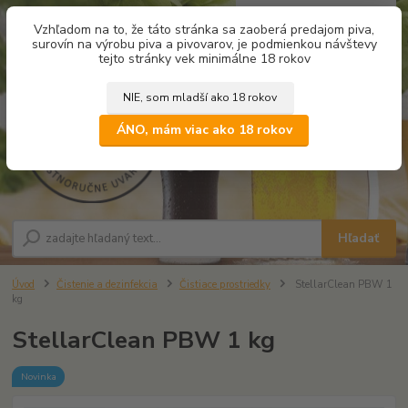
0
ks
Vzhľadom na to, že táto stránka sa zaoberá predajom piva,
za
0,00 €
surovín na výrobu piva a pivovarov, je podmienkou návštevy
tejto stránky vek minimálne 18 rokov
NIE, som mladší ako 18 rokov
Menu
ÁNO, mám viac ako 18 rokov
Hľadať
Úvod
Čistenie a dezinfekcia
Čistiace prostriedky
StellarClean PBW 1
kg
StellarClean PBW 1 kg
Novinka