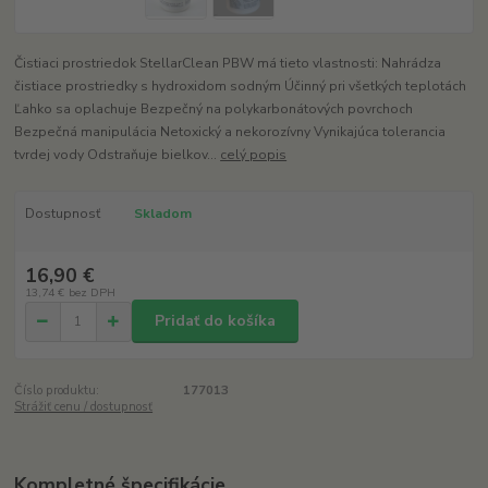
Čistiaci prostriedok StellarClean PBW má tieto vlastnosti: Nahrádza
čistiace prostriedky s hydroxidom sodným Účinný pri všetkých teplotách
Ľahko sa oplachuje Bezpečný na polykarbonátových povrchoch
Bezpečná manipulácia Netoxický a nekorozívny Vynikajúca tolerancia
tvrdej vody Odstraňuje bielkov...
celý popis
Dostupnosť
Skladom
16,90 €
13,74 €
bez DPH
Pridať do košíka
Číslo produktu:
177013
Strážiť cenu / dostupnosť
Kompletné špecifikácie