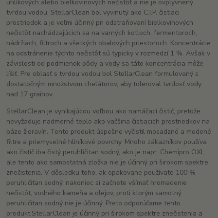
uhlíkových alebo bielkovinových nečistôt a nie je ovplyvnený
tvrdou vodou.
StellarClean bol vyvinutý ako C.I.P.
čistiaci
prostriedok a je veľmi účinný pri odstraňovaní bielkovinových
nečistôt nachádzajúcich sa na varných kotloch, fermentoroch,
nádržiach, filtroch a všetkých obalových priestoroch.
Koncentrácie
na odstránenie týchto nečistôt sú typicky v rozmedzí 1 %.
Avšak v
závislosti od podmienok pôdy a vody sa táto koncentrácia môže
líšiť. Pre oblasť s tvrdou vodou bol StellarClean formulovaný s
dostatočným množstvom chelátorov, aby toleroval tvrdosť vody
nad 17 grainov.
StellarClean je vynikajúcou voľbou ako namáčací čistič, pretože
nevyžaduje nadmerné teplo ako väčšina čistiacich prostriedkov na
báze žieravín. Tento produkt úspešne vyčistil mosadzné a medené
filtre a priemyselné hliníkové povrchy.
Mnoho zákazníkov používa
ako čistič iba čistý peruhličitan sodný, ako je napr. Chemipro OXI,
ale tento ako samostatná zložka nie je účinný pri širokom spektre
znečistenia.
V dôsledku toho, ak opakovane používate 100 %
peruhličitan sodný, nakoniec si začnete všímať hromadenie
nečistôt, vodného kameňa a olejov, proti ktorým samotný
peruhličitan sodný nie je účinný.
Preto odporúčame tento
produkt.
StellarClean je účinný pri širokom spektre znečistenia a