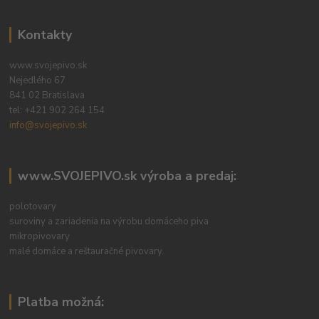
Kontakty
www.svojepivo.sk
Nejedlého 67
841 02 Bratislava
tel:
+421 902 264 154
info@svojepivo.sk
www.SVOJEPIVO.sk výroba a predaj:
polotovary
suroviny a zariadenia na výrobu domáceho piva
mikropivovary
malé domáce a reštauračné pivovary.
Platba možná: