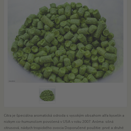
Citra je špeciálna aromatická odroda s vysokým obsahom alfa kyselín a
nizkym co-humunolom povolená v USA v roku 2007. Aróma: silná
citrusová, nádych tropického ovocia Doporučené použitie: prvé a druhé