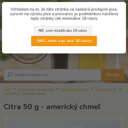
0
ks
Vzhľadom na to, že táto stránka sa zaoberá predajom piva,
za
0,00 €
surovín na výrobu piva a pivovarov, je podmienkou návštevy
tejto stránky vek minimálne 18 rokov
NIE, som mladší ako 18 rokov
Menu
ÁNO, mám viac ako 18 rokov
Hľadať
Úvod
Suroviny na výrobu piva
Základné suroviny
Chmeľ na pivo
Citra 50 g - americký chmeľ
Citra 50 g - americký chmeľ