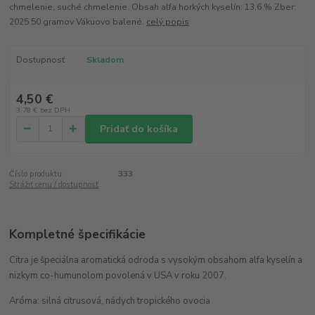
chmelenie, suché chmelenie. Obsah alfa horkých kyselín: 13,6 % Zber:
2025 50 gramov Vákuovo balené.
celý popis
Dostupnosť
Skladom
4,50 €
3,78 €
bez DPH
Pridať do košíka
Číslo produktu:
333
Strážiť cenu / dostupnosť
Kompletné špecifikácie
Citra je špeciálna aromatická odroda s vysokým obsahom alfa kyselín a
nizkym co-humunolom povolená v USA v roku 2007.
Aróma: silná citrusová, nádych tropického ovocia