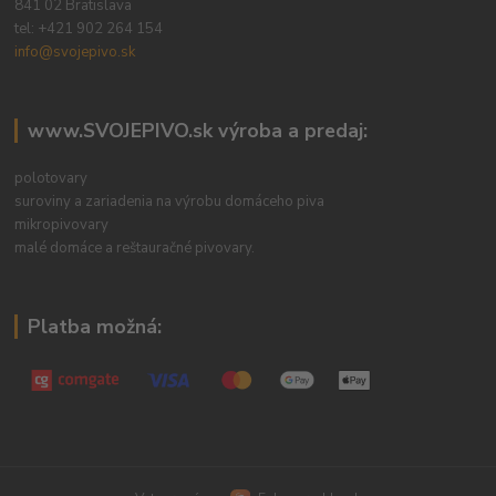
841 02 Bratislava
tel:
+421 902 264 154
info@svojepivo.sk
www.SVOJEPIVO.sk výroba a predaj:
polotovary
suroviny a zariadenia na výrobu domáceho piva
mikropivovary
malé domáce a reštauračné pivovary.
Platba možná: