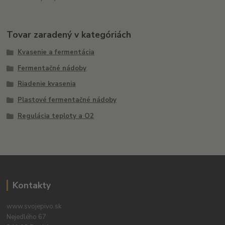
Tovar zaradený v kategóriách
Kvasenie a fermentácia
Fermentačné nádoby
Riadenie kvasenia
Plastové fermentačné nádoby
Regulácia teploty a O2
Kontakty
www.svojepivo.sk
Nejedlého 67