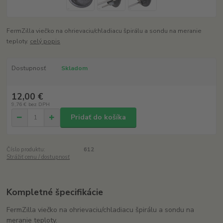
FermZilla viečko na ohrievaciu/chladiacu špirálu a sondu na meranie
teploty.
celý popis
Dostupnosť
Skladom
12,00 €
9,76 €
bez DPH
Pridať do košíka
Číslo produktu:
612
Strážiť cenu / dostupnosť
Kompletné špecifikácie
FermZilla viečko na ohrievaciu/chladiacu špirálu a sondu na
meranie teploty.