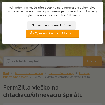
0
ks
Vzhľadom na to, že táto stránka sa zaoberá predajom piva,
za
0,00 €
surovín na výrobu piva a pivovarov, je podmienkou návštevy
tejto stránky vek minimálne 18 rokov
NIE, som mladší ako 18 rokov
Menu
ÁNO, mám viac ako 18 rokov
Hľadať
Úvod
Kvasenie a fermentácia
Fermentačné nádoby
Plastové
fermentačné nádoby
FermZilla viečko na chladiacu/ohrievaciu špirálu
FermZilla viečko na
chladiacu/ohrievaciu špirálu