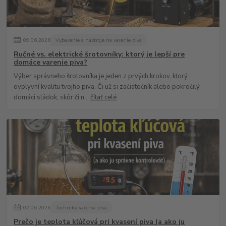
09
.
06
.
2026
Vybavenie a nástroje na varenie piva
Ručné vs. elektrické šrotovníky: ktorý je lepší pre
domáce varenie piva?
Výber správneho šrotovníka je jeden z prvých krokov, ktorý
ovplyvní kvalitu tvojho piva. Či už si začiatočník alebo pokročilý
domáci sládok, skôr či n...
čítať celé
02
.
06
.
2026
Techniky varenia piva
Prečo je teplota kľúčová pri kvasení piva (a ako ju