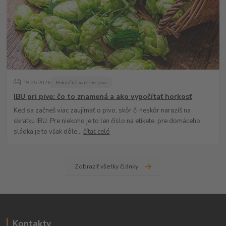
19
.
05
.
2026
Pokročilé varenie piva
IBU pri pive: čo to znamená a ako vypočítať horkosť
Keď sa začneš viac zaujímať o pivo, skôr či neskôr narazíš na
skratku IBU. Pre niekoho je to len číslo na etikete, pre domáceho
sládka je to však dôle...
čítať celé
Zobraziť všetky články
Kontakty