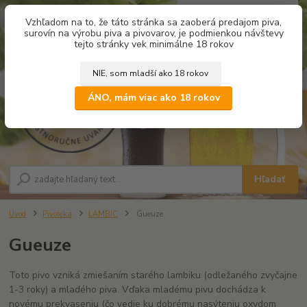
0
ks
Vzhľadom na to, že táto stránka sa zaoberá predajom piva,
za
0,00 €
surovín na výrobu piva a pivovarov, je podmienkou návštevy
tejto stránky vek minimálne 18 rokov
NIE, som mladší ako 18 rokov
Menu
ÁNO, mám viac ako 18 rokov
Hľadať
Úvod
Pivotéka
LAMBIC
Gueuze
Gueuze
Toto pivo vzniká zmiešaním starého lambiku (odležaného zvyčajne
1-3 roky) a mladého piva. Vďaka mladému pivu dochádza k
novému prekvaseniu (čo vedie ku dobrému nasýteniu oxydom