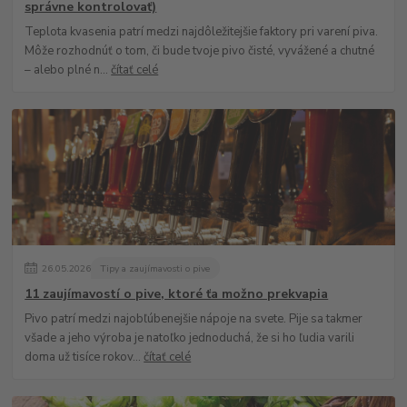
správne kontrolovať)
Teplota kvasenia patrí medzi najdôležitejšie faktory pri varení piva.
Môže rozhodnúť o tom, či bude tvoje pivo čisté, vyvážené a chutné
– alebo plné n...
čítať celé
26
.
05
.
2026
Tipy a zaujímavosti o pive
11 zaujímavostí o pive, ktoré ťa možno prekvapia
Pivo patrí medzi najobľúbenejšie nápoje na svete. Pije sa takmer
všade a jeho výroba je natoľko jednoduchá, že si ho ľudia varili
doma už tisíce rokov...
čítať celé