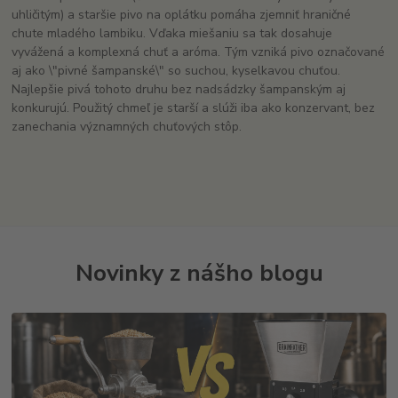
uhličitým) a staršie pivo na oplátku pomáha zjemniť hraničné
chute mladého lambiku. Vďaka miešaniu sa tak dosahuje
vyvážená a komplexná chuť a aróma. Tým vzniká pivo označované
aj ako \"pivné šampanské\" so suchou, kyselkavou chuťou.
Najlepšie pivá tohoto druhu bez nadsádzky šampanským aj
konkurujú. Použitý chmeľ je starší a slúži iba ako konzervant, bez
zanechania významných chuťových stôp.
Novinky z nášho blogu