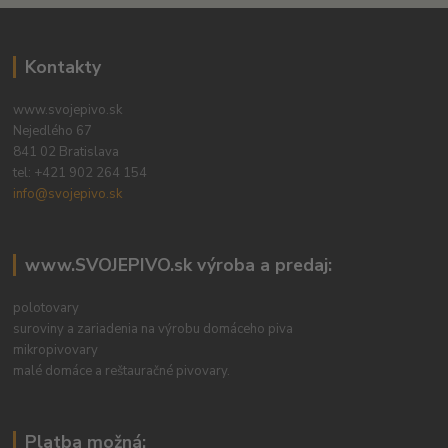
Kontakty
www.svojepivo.sk
Nejedlého 67
841 02 Bratislava
tel:
+421 902 264 154
info@svojepivo.sk
www.SVOJEPIVO.sk výroba a predaj:
polotovary
suroviny a zariadenia na výrobu domáceho piva
mikropivovary
malé domáce a reštauračné pivovary.
Platba možná: