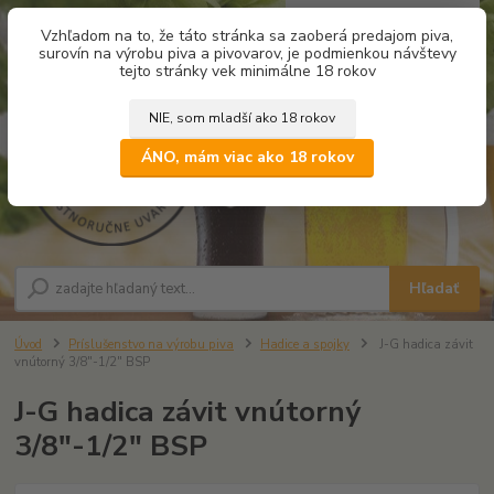
0
ks
Vzhľadom na to, že táto stránka sa zaoberá predajom piva,
za
0,00 €
surovín na výrobu piva a pivovarov, je podmienkou návštevy
tejto stránky vek minimálne 18 rokov
NIE, som mladší ako 18 rokov
Menu
ÁNO, mám viac ako 18 rokov
Hľadať
Úvod
Príslušenstvo na výrobu piva
Hadice a spojky
J-G hadica závit
vnútorný 3/8"-1/2" BSP
J-G hadica závit vnútorný
3/8"-1/2" BSP