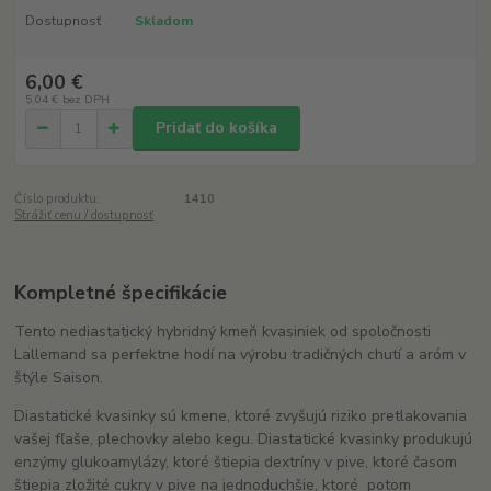
Dostupnosť
Skladom
6,00 €
5,04 €
bez DPH
Pridať do košíka
Číslo produktu:
1410
Strážiť cenu / dostupnosť
Kompletné špecifikácie
Tento nediastatický hybridný kmeň kvasiniek od spoločnosti
Lallemand sa perfektne hodí na výrobu tradičných chutí a aróm v
štýle Saison.
Diastatické kvasinky sú kmene, ktoré zvyšujú riziko pretlakovania
vašej fľaše, plechovky alebo kegu. Diastatické kvasinky produkujú
enzýmy glukoamylázy, ktoré štiepia dextríny v pive, ktoré časom
štiepia zložité cukry v pive na jednoduchšie, ktoré potom