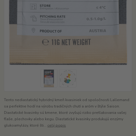
Tento nediastatický hybridný kmeň kvasiniek od spoločnosti Lallemand
sa perfektne hodí na výrobu tradičných chutí a aróm v štýle Saison.
Diastatické kvasinky sú kmene, ktoré zvyšujú riziko pretlakovania vašej
fľaše, plechovky alebo kegu. Diastatické kvasinky produkujú enzýmy
glukoamylázy, ktoré šti...
celý popis