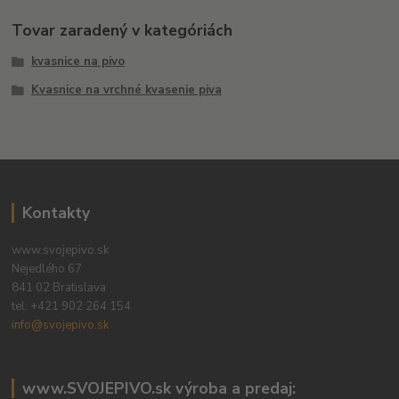
Tovar zaradený v kategóriách
kvasnice na pivo
Kvasnice na vrchné kvasenie piva
Kontakty
www.svojepivo.sk
Nejedlého 67
841 02 Bratislava
tel:
+421 902 264 154
info@svojepivo.sk
www.SVOJEPIVO.sk výroba a predaj: