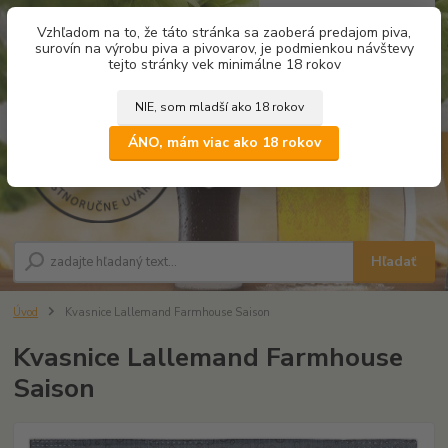
0
ks
Vzhľadom na to, že táto stránka sa zaoberá predajom piva,
za
0,00 €
surovín na výrobu piva a pivovarov, je podmienkou návštevy
tejto stránky vek minimálne 18 rokov
NIE, som mladší ako 18 rokov
Menu
ÁNO, mám viac ako 18 rokov
Hľadať
Úvod
Kvasnice Lallemand Farmhouse Saison
Kvasnice Lallemand Farmhouse
Saison