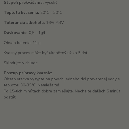
Stupeň prekvášania:
vysoký
Teplota kvasenia:
20°C - 30°C
Tolerancia alkoholu:
16% ABV
Dávkovanie:
0,5 - 1g/l
Obsah balenia: 11 g
Kvasný proces môže byť ukončený už za 5 dní.
Skladujte v chlade.
Postup prípravy kvasníc:
Obsah vrecka vysypte na povrch jedného dcl prevarenej vody s
teplotou 30-35°C. Nemiešajte!
Po 15-tich minútach dobre zamiešajte. Nechajte ďalších 5 minút
odstáť.