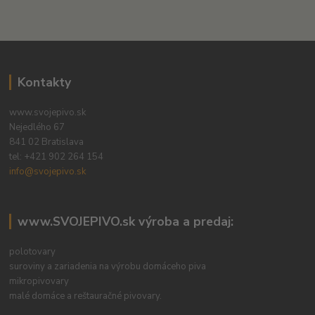
Kontakty
www.svojepivo.sk
Nejedlého 67
841 02 Bratislava
tel:
+421 902 264 154
info@svojepivo.sk
www.SVOJEPIVO.sk výroba a predaj:
polotovary
suroviny a zariadenia na výrobu domáceho piva
mikropivovary
malé domáce a reštauračné pivovary.