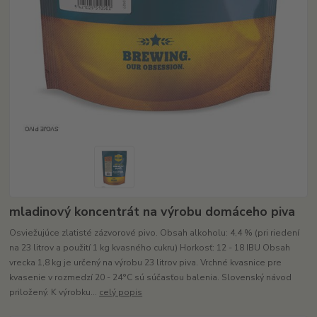
mladinový koncentrát na výrobu domáceho piva
Osviežujúce zlatisté zázvorové pivo. Obsah alkoholu: 4,4 % (pri riedení
na 23 litrov a použití 1 kg kvasného cukru) Horkosť: 12 - 18 IBU Obsah
vrecka 1,8 kg je určený na výrobu 23 litrov piva. Vrchné kvasnice pre
kvasenie v rozmedzí 20 - 24°C sú súčasťou balenia. Slovenský návod
priložený. K výrobku...
celý popis