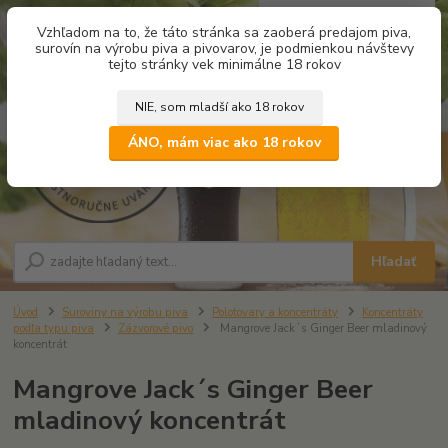
0
ks
Vzhľadom na to, že táto stránka sa zaoberá predajom piva,
za
0,00 €
surovín na výrobu piva a pivovarov, je podmienkou návštevy
tejto stránky vek minimálne 18 rokov
NIE, som mladší ako 18 rokov
Menu
ÁNO, mám viac ako 18 rokov
Hľadať
Úvod
Suroviny na výrobu piva
Polotovary a koncentráty
Koncentráty
podľa typu piva
Zázvorové pivo
Mangrove Jack´s Ginger Beer mladinový
koncentrát
Mangrove Jack´s Ginger Beer
mladinový koncentrát