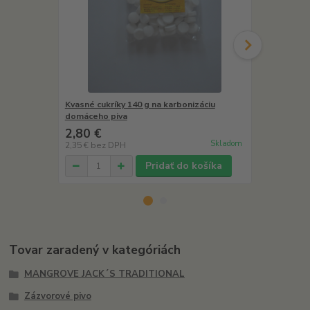
Kvasné cukríky 140 g na karbonizáciu
Maltóza extr
domáceho piva
na výrobu d
2,80 €
8,90 €
Skladom
2,35 €
bez DPH
7,48 €
bez D
Pridať do košíka
Tovar zaradený v kategóriách
MANGROVE JACK´S TRADITIONAL
Zázvorové pivo