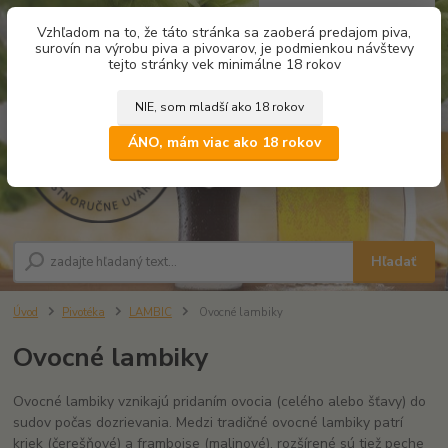
0
ks
Vzhľadom na to, že táto stránka sa zaoberá predajom piva,
za
0,00 €
surovín na výrobu piva a pivovarov, je podmienkou návštevy
tejto stránky vek minimálne 18 rokov
NIE, som mladší ako 18 rokov
Menu
ÁNO, mám viac ako 18 rokov
Hľadať
Úvod
Pivotéka
LAMBIC
Ovocné lambiky
Ovocné lambiky
Ovocné lambiky vznikajú pridaním ovocia (celého alebo šťavy) do
sudov počas dozrievania. Medzi tradičné ovocné lambiky patrí
kriek (čerešňové) a framboise (malinové), rozšírené sú tiež peche