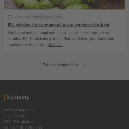
19
.
05
.
2026
Pokročilé varenie piva
IBU pri pive: čo to znamená a ako vypočítať horkosť
Keď sa začneš viac zaujímať o pivo, skôr či neskôr narazíš na
skratku IBU. Pre niekoho je to len číslo na etikete, pre domáceho
sládka je to však dôle...
čítať celé
Zobraziť všetky články
Kontakty
www.svojepivo.sk
Nejedlého 67
841 02 Bratislava
tel:
+421 902 264 154