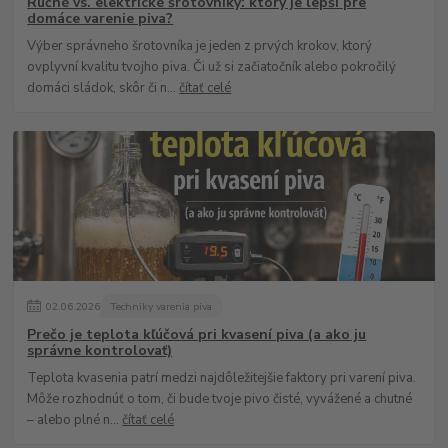
Ručné vs. elektrické šrotovníky: ktorý je lepší pre
domáce varenie piva?
Výber správneho šrotovníka je jeden z prvých krokov, ktorý
ovplyvní kvalitu tvojho piva. Či už si začiatočník alebo pokročilý
domáci sládok, skôr či n...
čítať celé
02
.
06
.
2026
Techniky varenia piva
Prečo je teplota kľúčová pri kvasení piva (a ako ju
správne kontrolovať)
Teplota kvasenia patrí medzi najdôležitejšie faktory pri varení piva.
Môže rozhodnúť o tom, či bude tvoje pivo čisté, vyvážené a chutné
– alebo plné n...
čítať celé