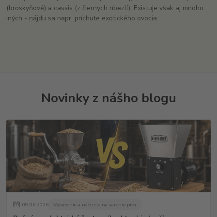
(broskyňové) a cassis (z čiernych ríbezlí). Existuje však aj mnoho
iných - nájdu sa napr. príchute exotického ovocia.
Novinky z nášho blogu
09
.
06
.
2026
Vybavenie a nástroje na varenie piva