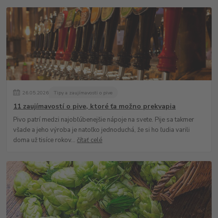
26
.
05
.
2026
Tipy a zaujímavosti o pive
11 zaujímavostí o pive, ktoré ťa možno prekvapia
Pivo patrí medzi najobľúbenejšie nápoje na svete. Pije sa takmer
všade a jeho výroba je natoľko jednoduchá, že si ho ľudia varili
doma už tisíce rokov...
čítať celé