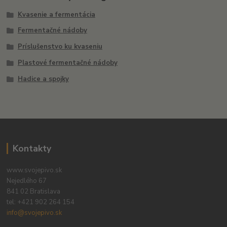
Kvasenie a fermentácia
Fermentačné nádoby
Príslušenstvo ku kvaseniu
Plastové fermentačné nádoby
Hadice a spojky
Kontakty
www.svojepivo.sk
Nejedlého 67
841 02 Bratislava
tel:
+421 902 264 154
info@svojepivo.sk