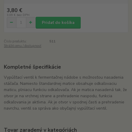
3,80 €
3,09 €
bez DPH
Pridať do košíka
Číslo produktu:
511
Strážiť cenu / dostupnosť
Kompletné špecifikácie
Vypúšťací ventil k fermentačnej nádobe s možnosťou nasadenia
stáčača. Namiesto štandardnej matice obsahuje odkaľovaciu
maticu, plniacu funkciu odkaľovača. Ak je matica nasadená tak, že
otvor je na vrchnej strane a prehradenie naspodu, funkcia
odkaľovania je aktívna. Ak je otvor v spodnej časti a prehradenie
navrchu, ventil sa správa ako obyčajný vypúšťací ventil.
Tovar zaradený v kategóriách