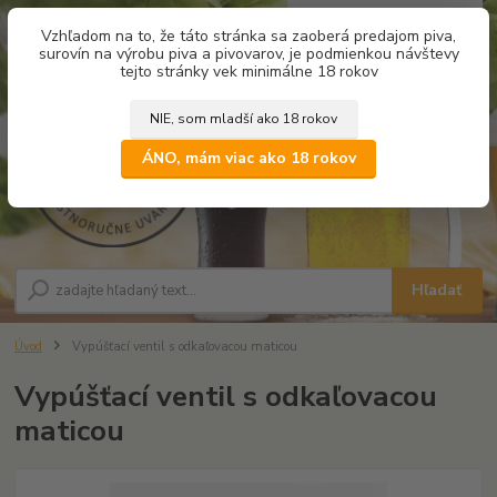
0
ks
Vzhľadom na to, že táto stránka sa zaoberá predajom piva,
za
0,00 €
surovín na výrobu piva a pivovarov, je podmienkou návštevy
tejto stránky vek minimálne 18 rokov
NIE, som mladší ako 18 rokov
Menu
ÁNO, mám viac ako 18 rokov
Hľadať
Úvod
Vypúšťací ventil s odkaľovacou maticou
Vypúšťací ventil s odkaľovacou
maticou