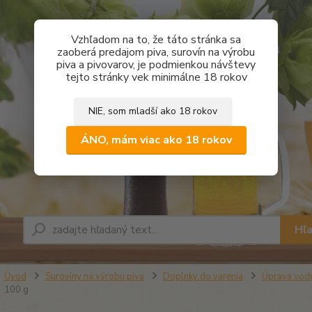
Vzhľadom na to, že táto stránka sa
zaoberá predajom piva, surovín na výrobu
piva a pivovarov, je podmienkou návštevy
tejto stránky vek minimálne 18 rokov
NIE, som mladší ako 18 rokov
ÁNO, mám viac ako 18 rokov
Hľ
Úvod
Suroviny na výrobu piva
Doplnky do varenia
Úprava vody
100 g