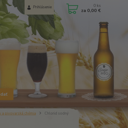
0
ks
Prihlásenie
za
0,00 €
adať
 a pivovarská chémia
Chlorid sodný