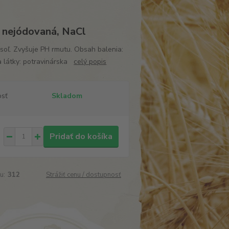
ľ nejódovaná, NaCl
soľ. Zvyšuje PH rmutu. Obsah balenia:
a látky: potravinárska
celý popis
osť
Skladom
Pridať do košíka
u:
312
Strážiť cenu / dostupnosť