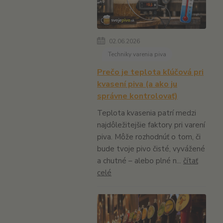
02.06.2026
Techniky varenia piva
Prečo je teplota kľúčová pri
kvasení piva (a ako ju
správne kontrolovať)
Teplota kvasenia patrí medzi
najdôležitejšie faktory pri varení
piva. Môže rozhodnúť o tom, či
bude tvoje pivo čisté, vyvážené
a chutné – alebo plné n...
čítať
celé