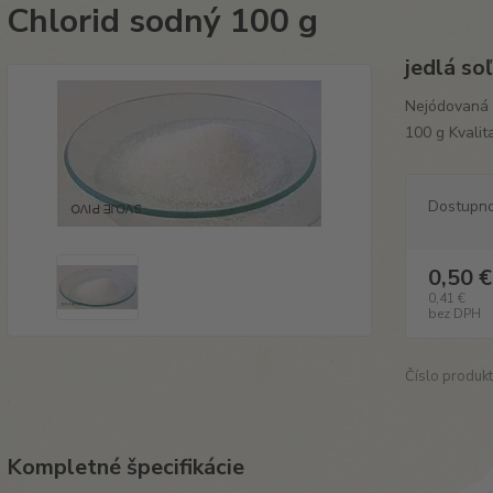
Chlorid sodný 100 g
jedlá so
Nejódovaná 
100 g Kvalit
Dostupn
0,50 €
0,41 €
bez DPH
Číslo produkt
Kompletné špecifikácie