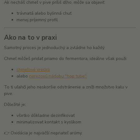
Ak necháš chmeľ v pive príliš dlho, môže sa objaviť:
trávnatá alebo bylinná chuť
menej príjemný profil
Ako na to v praxi
Samotný proces je jednoduchý a zvládne ho každý:
Chmeľ môžeš pridať priamo do fermentora, ideálne však použi:
chmeľové vrecko
alebo
nerezovú nádobu "hop tube"
To ti uľahčí jeho neskoršie odstránenie a zníži množstvo kalu v
pive.
Dôležité je:
všetko dôkladne dezinfikovať
minimalizovať kontakt s kyslíkom
👉 Oxidácia je najväčší nepriateľ arómy.