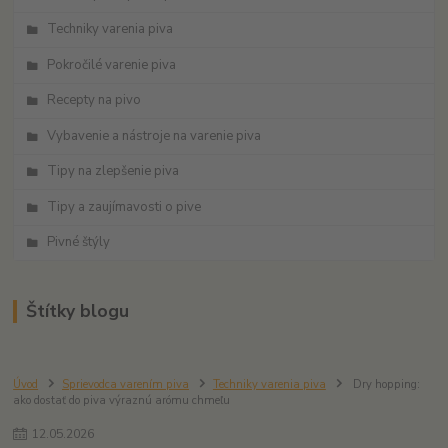
Techniky varenia piva
Pokročilé varenie piva
Recepty na pivo
Vybavenie a nástroje na varenie piva
Tipy na zlepšenie piva
Tipy a zaujímavosti o pive
Pivné štýly
Štítky blogu
Úvod
Sprievodca varením piva
Techniky varenia piva
Dry hopping:
ako dostať do piva výraznú arómu chmeľu
12
.
05
.
2026