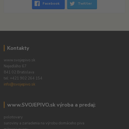
Facebook
Twitter
Kontakty
www.svojepivo.sk
Nejedlého 67
841 02 Bratislava
tel:
+421 902 264 154
info@svojepivo.sk
www.SVOJEPIVO.sk výroba a predaj:
polotovary
suroviny a zariadenia na výrobu domáceho piva