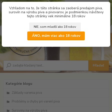
0
ks
Vzhľadom na to, že táto stránka sa zaoberá predajom piva,
za
0,00 €
surovín na výrobu piva a pivovarov, je podmienkou návštevy
tejto stránky vek minimálne 18 rokov
NIE, som mladší ako 18 rokov
Menu
ÁNO, mám viac ako 18 rokov
Hľadať
Kategórie blogu
Základy varenia piva
Problémy a chyby pri varení piva
Suroviny na výrobu piva