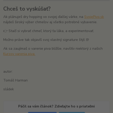
Chceš to vyskúšať?
Ak plánuješ dry hopping vo svojej ďalšej várke, na
SvojePivo.sk
nájdeš široký výber chmeľov aj všetko potrebné vybavenie.
👉 Stačí si vybrať chmeľ, ktorý ťa láka, a experimentovať.
Možno práve tak objavíš svoj vlastný signature štýl 🍺
Ak sa zaujímaš o varenie piva bližšie, navštív niektorý z našich
Kurzov varenia piva.
autor:
Tomáš Harman
sládek
Páčil sa vám článok? Zdieľajte ho s priateľmi