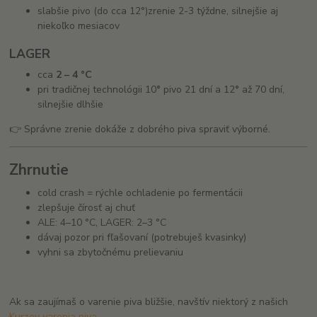
slabšie pivo (do cca 12°)
zrenie 2-3 týždne, silnejšie aj
niekoľko mesiacov
LAGER
cca
2 – 4 °C
pri tradičnej technológii 10
°
pivo 21 dní a 12
°
až 70 dní,
silnejšie dlhšie
👉 Správne zrenie dokáže z dobrého piva spraviť výborné.
Zhrnutie
cold crash = rýchle ochladenie po fermentácii
zlepšuje čírosť aj chuť
ALE: 4–10 °C, LAGER: 2–3 °C
dávaj pozor pri fľašovaní (potrebuješ kvasinky)
vyhni sa zbytočnému prelievaniu
Ak sa zaujímaš o varenie piva bližšie, navštív niektorý z našich
Kurzov varenia piva.