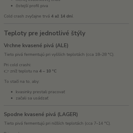
čistejší profil piva
Cold crash zvyčajne trvá
4 až 14 dní
.
Teploty pre jednotlivé štýly
Vrchne kvasené pivá (ALE)
Tieto pivá fermentujú pri vyšších teplotách (cca 18–28 °C).
Pri cold crashi:
👉 zníž teplotu na
4 – 10 °C
To stačí na to, aby:
kvasinky prestali pracovať
začali sa usádzať
Spodne kvasené pivá (LAGER)
Tieto pivá fermentujú pri nižších teplotách (cca 7–14 °C).