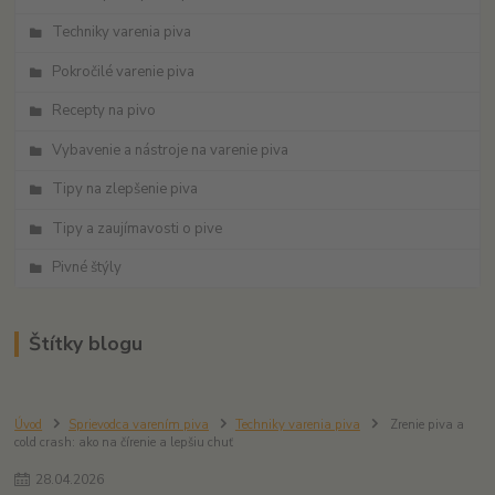
Techniky varenia piva
Pokročilé varenie piva
Recepty na pivo
Vybavenie a nástroje na varenie piva
Tipy na zlepšenie piva
Tipy a zaujímavosti o pive
Pivné štýly
Štítky blogu
Úvod
Sprievodca varením piva
Techniky varenia piva
Zrenie piva a
cold crash: ako na čírenie a lepšiu chuť
28
.
04
.
2026