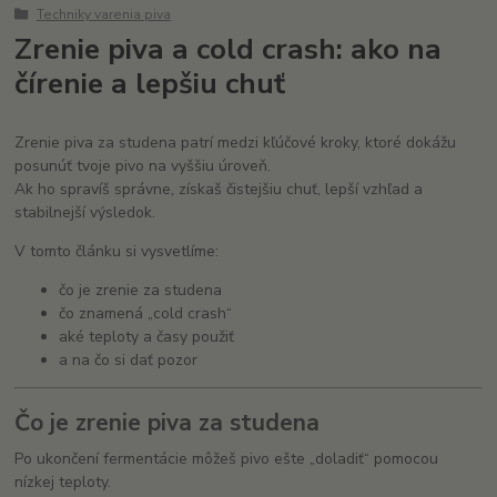
Techniky varenia piva
Zrenie piva a cold crash: ako na
čírenie a lepšiu chuť
Zrenie piva za studena patrí medzi kľúčové kroky, ktoré dokážu
posunúť tvoje pivo na vyššiu úroveň.
Ak ho spravíš správne, získaš čistejšiu chuť, lepší vzhľad a
stabilnejší výsledok.
V tomto článku si vysvetlíme:
čo je zrenie za studena
čo znamená „cold crash“
aké teploty a časy použiť
a na čo si dať pozor
Čo je zrenie piva za studena
Po ukončení fermentácie môžeš pivo ešte „doladiť“ pomocou
nízkej teploty.