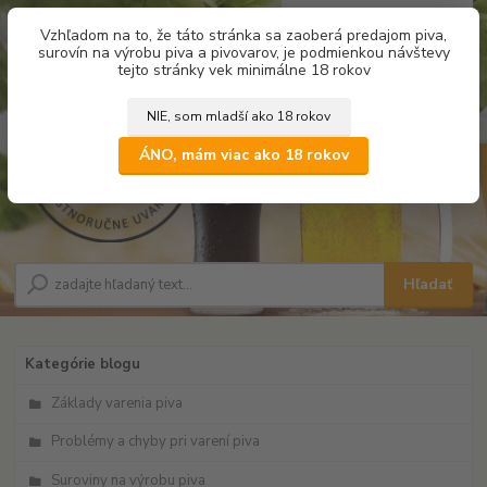
0
ks
Vzhľadom na to, že táto stránka sa zaoberá predajom piva,
za
0,00 €
surovín na výrobu piva a pivovarov, je podmienkou návštevy
tejto stránky vek minimálne 18 rokov
NIE, som mladší ako 18 rokov
Menu
ÁNO, mám viac ako 18 rokov
Hľadať
Kategórie blogu
Základy varenia piva
Problémy a chyby pri varení piva
Suroviny na výrobu piva