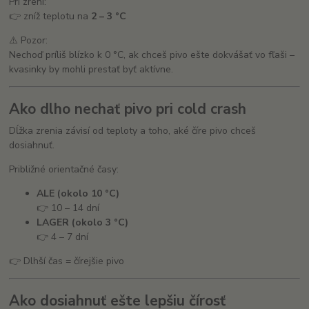
Pri zrení:
👉 zníž teplotu na
2 – 3 °C
⚠️ Pozor:
Nechoď príliš blízko k 0 °C, ak chceš pivo ešte dokvášať vo fľaši –
kvasinky by mohli prestať byť aktívne.
Ako dlho nechať pivo pri cold crash
Dĺžka zrenia závisí od teploty a toho, aké číre pivo chceš
dosiahnuť.
Približné orientačné časy:
ALE (okolo 10 °C)
👉 10 – 14 dní
LAGER (okolo 3 °C)
👉 4 – 7 dní
👉 Dlhší čas = čírejšie pivo
Ako dosiahnuť ešte lepšiu čírosť