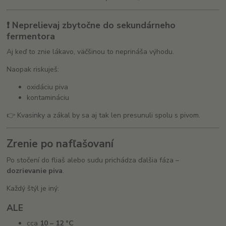
❗ Neprelievaj zbytočne do sekundárneho
fermentora
Aj keď to znie lákavo, väčšinou to neprináša výhodu.
Naopak riskuješ:
oxidáciu piva
kontamináciu
👉 Kvasinky a zákal by sa aj tak len presunuli spolu s pivom.
Zrenie po nafľašovaní
Po stočení do fliaš alebo sudu prichádza ďalšia fáza –
dozrievanie piva
.
Každý štýl je iný:
ALE
cca
10 – 12 °C