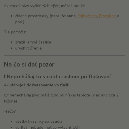
Ak chceš pivo vyčíriť rýchlejšie, môžeš použiť:
číriace prostriedky (napr. želatína,
írsky mach
,
Protafloc
a
pod.)
Tie pomôžu:
zraziť jemné častice
urýchliť čírenie
Na čo si dať pozor
❗ Nepreháňaj to s cold crashom pri fľašovaní
Ak plánuješ
dokvasovanie vo fľaši
:
👉 nenechávaj pivo príliš dlho pri nízkej teplote (viac ako cca 2
týždne)
Prečo?
všetky kvasinky sa usadia
vo fľaši nebude mať čo vytvoriť CO₂