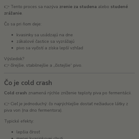
👉 Tento proces sa nazýva
zrenie za studena
alebo
studené
zrážanie
.
Čo sa pri ňom deje:
kvasinky sa usádzajú na dne
zákalové častice sa vyzrážajú
pivo sa vyčistí a získa lepší vzhľad
Výsledok?
👉 čírejšie, stabilnejšie a „čistejšie“ pivo.
Čo je cold crash
Cold crash
znamená rýchle zníženie teploty piva po fermentácii.
👉 Cieľ je jednoduchý: čo najrýchlejšie dostať nežiaduce látky z
piva von (na dno fermentora).
Typické efekty:
lepšia čírosť
menej kvasinkovej chuti