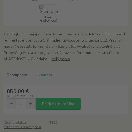
Ovládajte a napájajte až dva fermentory pri rôznych teplotách a plánoch
fermentácie pomocou Grainfather glykolového chladiča GC2. Presným
riadením teploty fermentácie môžete vždy vyrábať konzistentné pivá.
Propylénglykol a prepojovacia súprava na fermentor nie sú súčasťou.
VLASTNOSTI: • Ovládajte ...
celý popis
Dostupnosť
Skladom
850,00 €
691,06 €
bez DPH
Pridať do košíka
Číslo produktu:
5820
Strážiť cenu / dostupnosť