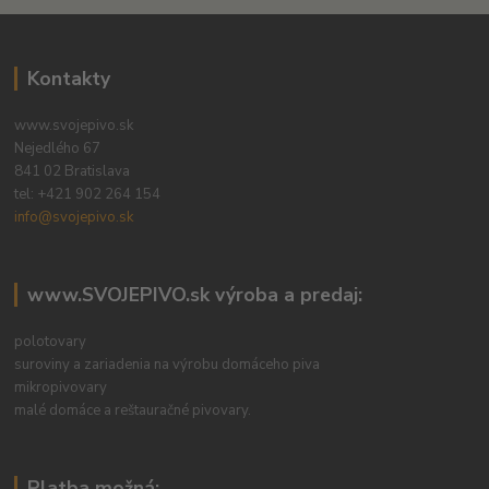
Kontakty
www.svojepivo.sk
Nejedlého 67
841 02 Bratislava
tel:
+421 902 264 154
info@svojepivo.sk
www.SVOJEPIVO.sk výroba a predaj:
polotovary
suroviny a zariadenia na výrobu domáceho piva
mikropivovary
malé domáce a reštauračné pivovary.
Platba možná: