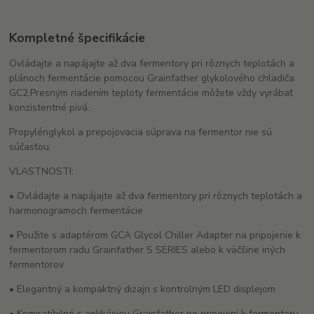
Kompletné špecifikácie
Ovládajte a napájajte až dva fermentory pri rôznych teplotách a
plánoch fermentácie pomocou Grainfather glykolového chladiča
GC2.
Presným riadením teploty fermentácie môžete vždy vyrábať
konzistentné pivá.
Propylénglykol a prepojovacia súprava na fermentor nie sú
súčasťou.
VLASTNOSTI:
• Ovládajte a napájajte až dva fermentory pri rôznych teplotách a
harmonogramoch fermentácie
• Použite s adaptérom GCA Glycol Chiller Adapter na pripojenie k
fermentorom radu Grainfather S SERIES alebo k väčšine iných
fermentorov
• Elegantný a kompaktný dizajn s kontrolným LED displejom
• Kompatibilné s aplikáciou Grainfather po pripojení k fermentoru