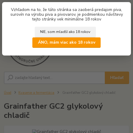
0
ks
Vzhľadom na to, že táto stránka sa zaoberá predajom piva,
za
0,00 €
surovín na výrobu piva a pivovarov, je podmienkou návštevy
tejto stránky vek minimálne 18 rokov
NIE, som mladší ako 18 rokov
Menu
ÁNO, mám viac ako 18 rokov
Hľadať
Úvod
Kvasenie a fermentácia
Grainfather GC2 glykolový chladič
Grainfather GC2 glykolový
chladič