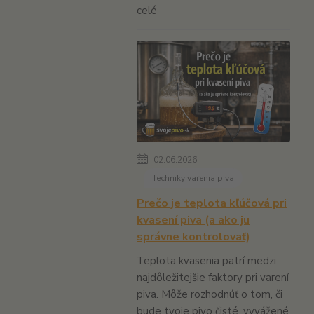
celé
02.06.2026
Techniky varenia piva
Prečo je teplota kľúčová pri
kvasení piva (a ako ju
správne kontrolovať)
Teplota kvasenia patrí medzi
najdôležitejšie faktory pri varení
piva. Môže rozhodnúť o tom, či
bude tvoje pivo čisté, vyvážené