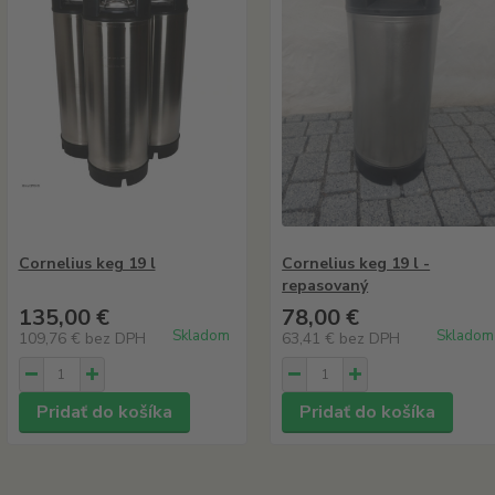
Cornelius keg 19 l
Cornelius keg 19 l -
repasovaný
135,00 €
78,00 €
Skladom
Skladom
109,76 €
bez DPH
63,41 €
bez DPH
Pridať do košíka
Pridať do košíka