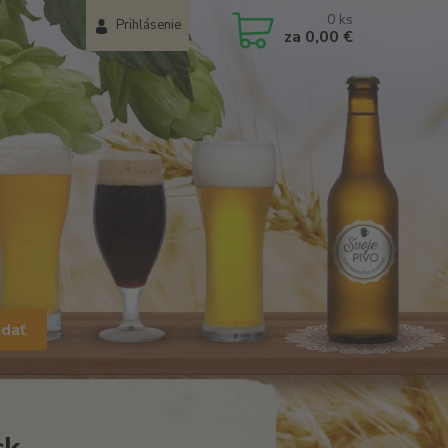
0
ks
Prihlásenie
za
0,00 €
adať