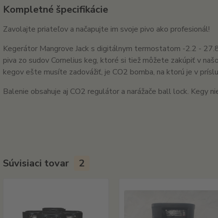
Kompletné špecifikácie
Zavolajte priateľov a načapujte im svoje pivo ako profesionál!
Kegerátor Mangrove Jack s digitálnym termostatom -2.2 - 27.8
piva zo sudov Cornelius keg, ktoré si tiež môžete zakúpiť v naš
kegov ešte musíte zadovážiť, je CO2 bomba, na ktorú je v prísl
Balenie obsahuje aj CO2 regulátor a narážače ball lock. Kegy ni
Súvisiaci tovar
2