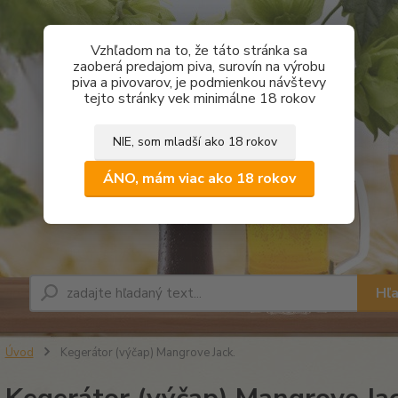
Vzhľadom na to, že táto stránka sa
zaoberá predajom piva, surovín na výrobu
piva a pivovarov, je podmienkou návštevy
tejto stránky vek minimálne 18 rokov
NIE, som mladší ako 18 rokov
ÁNO, mám viac ako 18 rokov
Hľ
Úvod
Kegerátor (výčap) Mangrove Jack.