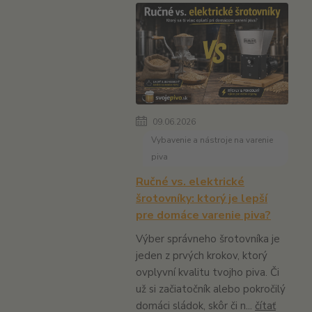
09.06.2026
Vybavenie a nástroje na varenie
piva
Ručné vs. elektrické
šrotovníky: ktorý je lepší
pre domáce varenie piva?
Výber správneho šrotovníka je
jeden z prvých krokov, ktorý
ovplyvní kvalitu tvojho piva. Či
už si začiatočník alebo pokročilý
domáci sládok, skôr či n...
čítať