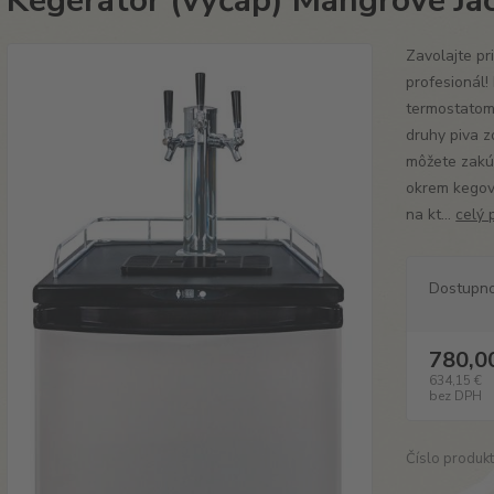
Kegerátor (výčap) Mangrove Jac
Zavolajte pr
profesionál!
termostatom 
druhy piva z
môžete zakúp
okrem kegov
na kt...
celý 
Dostupn
780,0
634,15 €
bez DPH
Číslo produkt