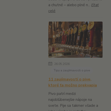
a chutné – alebo plné n...
čítať
celé
26.05.2026
Tipy a zaujímavosti o pive
11 zaujímavostí o pive,
ktoré ťa možno prekvapia
Pivo patrí medzi
najobľúbenejšie nápoje na
svete. Pije sa takmer všade a