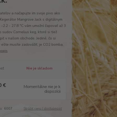
k.
iateľov a načapujte im svoje pivo ako
 Kegerátor Mangrove Jack s digitálnym
-2.2 - 27.8 °C vám umožní čapovať až 3
o sudov Cornelius keg, ktoré si tiež
iť v našom obchode. Jediné, čo si
 ešte musíte zadovážiť, je CO2 bomba,
popis
osť
Nie je skladom
0 €
Momentálne nie je k
dispozícii
u:
6007
Strážiť cenu / dostupnosť