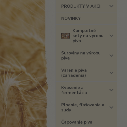
PRODUKTY V AKCII
NOVINKY
Kompletné
sety na výrobu
piva
Suroviny na výrobu
piva
Varenie piva
(zariadenia)
Kvasenie a
fermentácia
Plnenie, fľašovanie a
sudy
Čapovanie piva