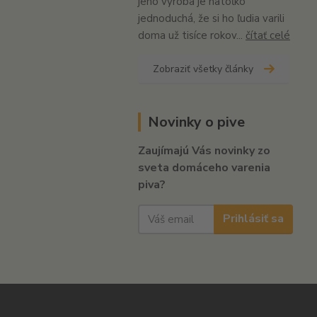
jeho výroba je natoľko
jednoduchá, že si ho ľudia varili
doma už tisíce rokov...
čítať celé
Zobraziť všetky články
Novinky o pive
Zaujímajú Vás novinky zo
sveta domáceho varenia
piva?
Prihlásiť sa