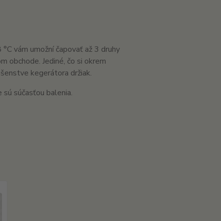
 °C vám umožní čapovať až 3 druhy
om obchode. Jediné, čo si okrem
ušenstve kegerátora držiak.
e sú súčasťou balenia.