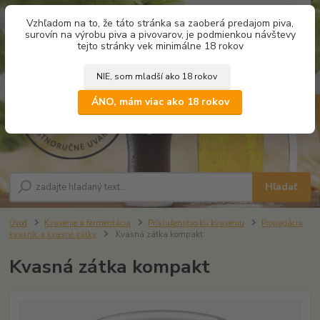
0
ks
Vzhľadom na to, že táto stránka sa zaoberá predajom piva,
za
0,00 €
surovín na výrobu piva a pivovarov, je podmienkou návštevy
tejto stránky vek minimálne 18 rokov
NIE, som mladší ako 18 rokov
Menu
ÁNO, mám viac ako 18 rokov
Hľadať
Úvod
Kvasenie a fermentácia
Príslušenstvo ku kvaseniu
Propagácia
kvasníc a kvasné zátky
Kvasná zátka kompakt
Kvasná zátka kompakt