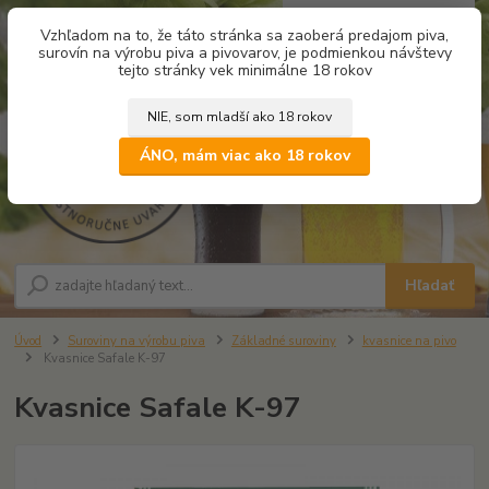
0
ks
Vzhľadom na to, že táto stránka sa zaoberá predajom piva,
za
0,00 €
surovín na výrobu piva a pivovarov, je podmienkou návštevy
tejto stránky vek minimálne 18 rokov
NIE, som mladší ako 18 rokov
Menu
ÁNO, mám viac ako 18 rokov
Hľadať
Úvod
Suroviny na výrobu piva
Základné suroviny
kvasnice na pivo
Kvasnice Safale K-97
Kvasnice Safale K-97