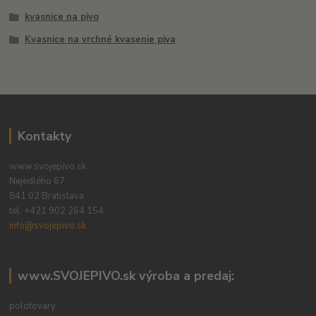
kvasnice na pivo
Kvasnice na vrchné kvasenie piva
Kontakty
www.svojepivo.sk
Nejedlého 67
841 02 Bratislava
tel:
+421 902 264 154
info@svojepivo.sk
www.SVOJEPIVO.sk výroba a predaj:
polotovary