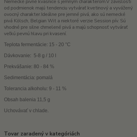
Nemecké pivné kvasnice s jemným charakterom.
V závislosti
od podmienok majú tendenciu vytvárať kvetinový a vyvážený
ovocný charakter.
Ideálne pre jemné pivá, ako sú nemecké
pivá Kölsch, Belgian Wit a niektoré verzie Session pív.
Sú
v
hodné pre silne chmelené pivá a majú schopnosť vytvárať
veľkú pevnú hlavu pri kvasení.
Teplota fermentácie: 15 - 20
°C
Dávkovanie:
5-8 g / 10 l
Prekvášanie: 80 - 84 %
Sedimentácia: pomalá
Tolerancia alkoholu: 9 - 11 %
Obsah balenia 11,5 g
Uchovávať v chlade.
Tovar zaradený v kategóriách