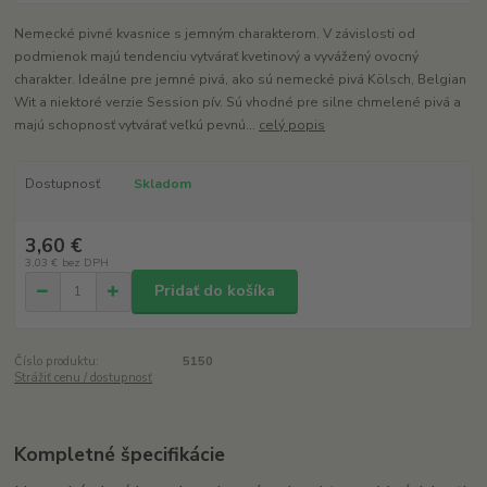
Nemecké pivné kvasnice s jemným charakterom. V závislosti od
podmienok majú tendenciu vytvárať kvetinový a vyvážený ovocný
charakter. Ideálne pre jemné pivá, ako sú nemecké pivá Kölsch, Belgian
Wit a niektoré verzie Session pív. Sú vhodné pre silne chmelené pivá a
majú schopnosť vytvárať veľkú pevnú...
celý popis
Dostupnosť
Skladom
3,60 €
3,03 €
bez DPH
Pridať do košíka
Číslo produktu:
5150
Strážiť cenu / dostupnosť
Kompletné špecifikácie