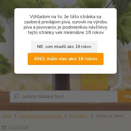
Vzhľadom na to, že táto stránka sa
zaoberá predajom piva, surovín na výrobu
piva a pivovarov, je podmienkou návštevy
tejto stránky vek minimálne 18 rokov
NIE, som mladší ako 18 rokov
ÁNO, mám viac ako 18 rokov
Hľ
Úvod
Sprievodca varením piva
Pivné štýly
Porter vs. Stout
21
.
03
.
2024