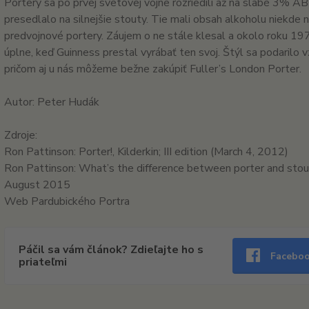
Portery sa po prvej svetovej vojne rozriedili až na slabé 3%
presedlalo na silnejšie stouty. Tie mali obsah alkoholu niekde 
predvojnové portery. Záujem o ne stále klesal a okolo roku 1970
úplne, keď Guinness prestal vyrábať ten svoj. Štýl sa podarilo v
pričom aj u nás môžeme bežne zakúpiť Fuller’s London Porter.
Autor: Peter Hudák
Zdroje:
Ron Pattinson: Porter!, Kilderkin; III edition (March 4, 2012)
Ron Pattinson: What’s the difference between porter and stou
August 2015
Web Pardubického Portra
Páčil sa vám článok? Zdieľajte ho s
Facebo
priateľmi