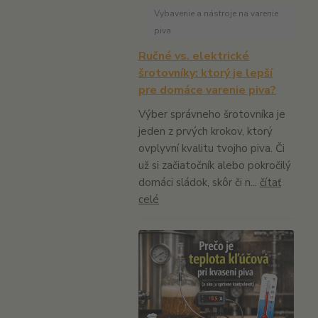
Vybavenie a nástroje na varenie
piva
Ručné vs. elektrické
šrotovníky: ktorý je lepší
pre domáce varenie piva?
Výber správneho šrotovníka je
jeden z prvých krokov, ktorý
ovplyvní kvalitu tvojho piva. Či
už si začiatočník alebo pokročilý
domáci sládok, skôr či n...
čítať
celé