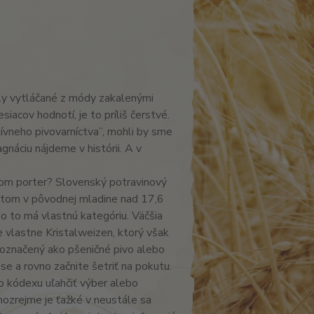
aly vytláčané z módy zakalenými
acov hodnotí, je to príliš čerstvé.
vneho pivovarníctva”, mohli by sme
gnáciu nájdeme v histórii. A v
mom porter? Slovenský potravinový
aktom v pôvodnej mladine nad 17,6
o to má vlastnú kategóriu. Väčšia
je vlastne Kristalweizen, ktorý však
označený ako pšeničné pivo alebo
e a rovno začnite šetriť na pokutu.
o kódexu uľahčiť výber alebo
mozrejme je ťažké v neustále sa