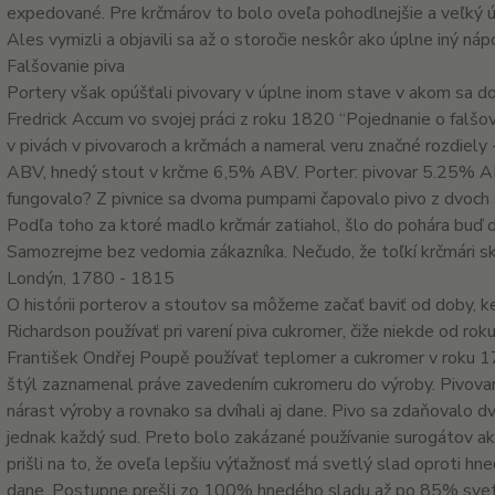
expedované. Pre krčmárov to bolo oveľa pohodlnejšie a veľký ú
Ales vymizli a objavili sa až o storočie neskôr ako úplne iný nápo
Falšovanie piva
Portery však opúšťali pivovary v úplne inom stave v akom sa d
Fredrick Accum vo svojej práci z roku 1820 “Pojednanie o falšo
v pivách v pivovaroch a krčmách a nameral veru značné rozdiely
ABV, hnedý stout v krčme 6,5% ABV. Porter: pivovar 5.25% 
fungovalo? Z pivnice sa dvoma pumpami čapovalo pivo z dvoch 
Podľa toho za ktoré madlo krčmár zatiahol, šlo do pohára buď dr
Samozrejme bez vedomia zákazníka. Nečudo, že toľkí krčmári sko
Londýn, 1780 - 1815
O histórii porterov a stoutov sa môžeme začať baviť od doby, k
Richardson používať pri varení piva cukromer, čiže niekde od ro
František Ondřej Poupě používať teplomer a cukromer v roku 1
štýl zaznamenal práve zavedením cukromeru do výroby. Pivovar
nárast výroby a rovnako sa dvíhali aj dane. Pivo sa zdaňovalo d
jednak každý sud. Preto bolo zakázané používanie surogátov ak
prišli na to, že oveľa lepšiu výťažnosť má svetlý slad oproti h
dane. Postupne prešli zo 100% hnedého sladu až po 85% svet