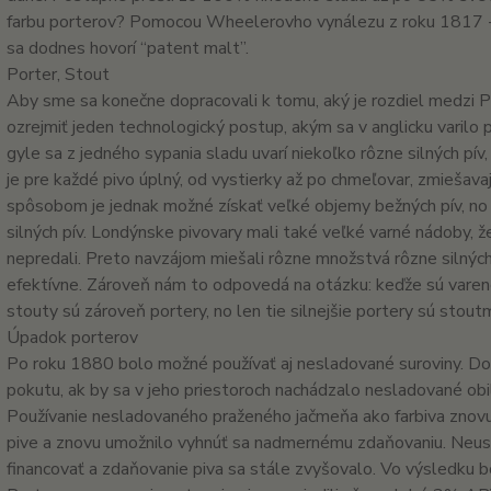
farbu porterov? Pomocou Wheelerovho vynálezu z roku 1817 -
sa dodnes hovorí “patent malt”.
Porter, Stout
Aby sme sa konečne dopracovali k tomu, aký je rozdiel medzi 
ozrejmiť jeden technologický postup, akým sa v anglicku varilo pi
gyle sa z jedného sypania sladu uvarí niekoľko rôzne silných pív
je pre každé pivo úplný, od vystierky až po chmeľovar, zmiešav
spôsobom je jednak možné získať veľké objemy bežných pív, no 
silných pív. Londýnske pivovary mali také veľké varné nádoby, že
nepredali. Preto navzájom miešali rôzne množstvá rôzne silných 
efektívne. Zároveň nám to odpovedá na otázku: keďže sú varené
stouty sú zároveň portery, no len tie silnejšie portery sú stoutm
Úpadok porterov
Po roku 1880 bolo možné používať aj nesladované suroviny. Do
pokutu, ak by sa v jeho priestoroch nachádzalo nesladované obi
Používanie nesladovaného praženého jačmeňa ako farbiva znovu
pive a znovu umožnilo vyhnúť sa nadmernému zdaňovaniu. Neust
financovať a zdaňovanie piva sa stále zvyšovalo. Vo výsledku bo