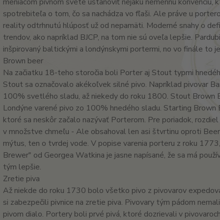
meniacom pivnom svete ustanoviť nejakú nemennú konvenciu, kt
spotrebiteľa o tom, čo sa nachádza vo fľaši. Ale práve u porte
reality odtrhnutú hlúposť už od nepamäti. Moderné snahy o defi
trendov, ako napríklad BJCP, na tom nie sú oveľa lepšie. Pardub
inšpirovaný baltickými a londýnskymi portermi, no vo finále to je
Brown beer
Na začiatku 18-teho storočia boli Porter aj Stout typmi hnedéh
Stout sa označovalo akékoľvek silné pivo. Napríklad pivovar Bar
100% svetlého sladu, až niekedy do roku 1800. Stout Brown Bu
Londýne varené pivo zo 100% hnedého sladu. Starting Brown B
ktoré sa neskôr začalo nazývať Porterom. Pre poriadok, rozdi
v množstve chmeľu - Ale obsahoval len asi štvrtinu oproti Beer.
mýtus, ten o tvrdej vode. V popise varenia porteru z roku 1773
Brewer" od Georgea Watkina je jasne napísané, že sa má použí
tým lepšie.
Zretie piva
Až niekde do roku 1730 bolo všetko pivo z pivovarov expedova
si zabezpečili pivnice na zretie piva. Pivovary tým pádom nemali
pivom dialo. Portery boli prvé pivá, ktoré dozrievali v pivovaro