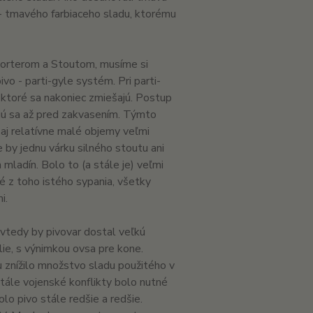
 tmavého farbiaceho sladu, ktorému
Porterom a Stoutom, musíme si
vo - parti-gyle systém. Pri parti-
, ktoré sa nakoniec zmiešajú. Postup
ajú sa až pred zakvasením. Týmto
aj relatívne malé objemy veľmi
 by jednu várku silného stoutu ani
mladín. Bolo to (a stále je) veľmi
 z toho istého sypania, všetky
i.
vtedy by pivovar dostal veľkú
lie, s výnimkou ovsa pre kone.
 znížilo množstvo sladu použitého v
ále vojenské konflikty bolo nutné
lo pivo stále redšie a redšie.