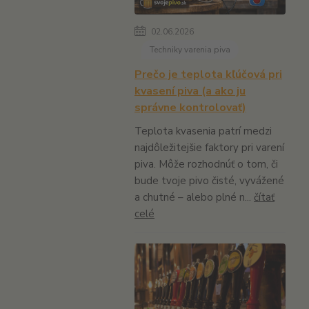
02.06.2026
Techniky varenia piva
Prečo je teplota kľúčová pri
kvasení piva (a ako ju
správne kontrolovať)
Teplota kvasenia patrí medzi
najdôležitejšie faktory pri varení
piva. Môže rozhodnúť o tom, či
bude tvoje pivo čisté, vyvážené
a chutné – alebo plné n...
čítať
celé