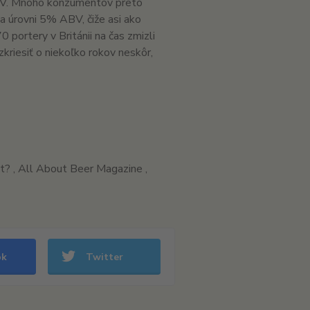
 ABV. Mnoho konzumentov preto
na úrovni 5% ABV, čiže asi ako
 portery v Británii na čas zmizli
zkriesiť o niekoľko rokov neskôr,
t? , All About Beer Magazine ,
ok
Twitter