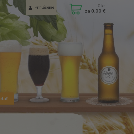
0
ks
Prihlásenie
za
0,00 €
adať