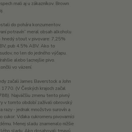
spech mali aj u zákazníkov. Brown
j.
ostali do pohára konzumentov.
vaní potravín” meral obsah alkoholu
 - hnedý stout v pivovare: 7,25%
ABV, pub 4.5% ABV. Ako to
sudov, no len do jedného výčapu.
ahšie alebo lacnejšie pivo.
nčili vo väzení.
edy začali James Baverstock a John
ku 1770. (V Českých krajoch začal
788). Najväčšiu zmenu tento pivný
y v tomto období zažívali obrovský
va razy - jednak množstvo surovín a
o cukor. Vďaka cukromeru pivovarníci
nedému. Menej sladu znamenalo nižšie
lého sladu. Ako dosahovali tmavú