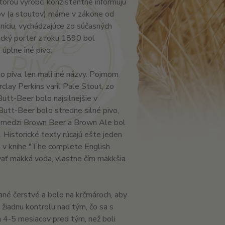
orou výrobci konzistentne informujú
rov (a stoutov) máme v zákone od
níciu, vychádzajúce zo súčasných
ický porter z roku 1890 bol
 úplne iné pivo.
o piva, len mali iné názvy. Pojmom
clay Perkins varil Pale Stout, zo
tt-Beer bolo najsilnejšie v
utt-Beer bolo stredne silné pivo,
el medzi Brown Beer a Brown Ale bol
 Historické texty rúcajú ešte jeden
, v knihe "The complete English
vať mäkká voda, vlastne čím mäkkšia
né čerstvé a bolo na krčmároch, aby
 žiadnu kontrolu nad tým, čo sa s
ch 4-5 mesiacov pred tým, než boli