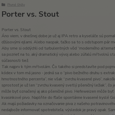
Pivné štýly
Porter vs. Stout
Porter vs. Stout
Áno viem, v dnešnej dobe je už aj IPA retro a kyseláče sú pom
džúsovými ejlami. Alebo naopak, ťažko sa to s odstupom pár mesi
Aby sme si oddýchli od turbulentných vôd “moderného alternatí
sa pozrieť na to, aký dramatický vývoj alebo zúfalú mŕtvolnú sta
súčasnosti tiež.
Tak najprv k tým mŕtvolám. Čo takého si predstavíte pod poj
kódex v tom má jasno - jedná sa o “pivo bežného druhu s extr
hmotnostného percenta”, nie však “zvrchu kvasené pivo”, nakoľk
sprostosť je už len “zvrchu kvasený svetlý pšeničný ležiak”, čo 
môže byť označený aj ako pšeničné pivo. Hefeweizen môže byť 
kvasinkové pivo. Naplňte do fľaše spontánne kvasené kyslé Gos
Ak majú požiadavky na označovanie piva z našeho potravinovéh
nedajbože informovať spotrebiteľa, výsledok je pravý opak. Sa